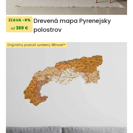
Drevená mapa Pyrenejsky
ZĽAVA -8%
369 €
polostrov
od
Originálny produkt vyrobený 68travel™️