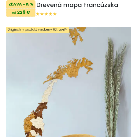
Drevená mapa Francúzska
ZĽAVA -15%
229 €
od
Originálny produkt vyrobený 68travel™️