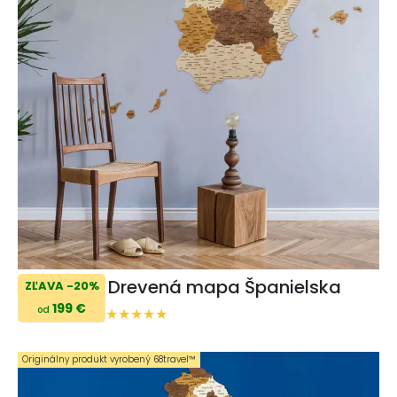
Drevená mapa Španielska
ZĽAVA -20%
199 €
od
Originálny produkt vyrobený 68travel™️