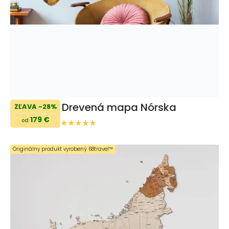
Drevená mapa Nórska
ZĽAVA -28%
179 €
od
Originálny produkt vyrobený 68travel™️