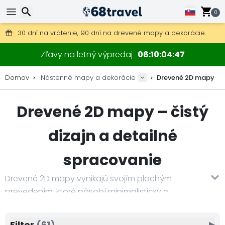
0
Poštovné zdarma na objednávky nad 49 €.
30 dní na vrátenie, 90 dní na drevené mapy a dekorácie.
Originálny výrobca máp a dekorácií.
Hľadať
Zľavy na letný výpredaj
06
10
04
45
Domov
Nástenné mapy a dekorácie
Drevené 2D mapy
Drevené 2D mapy – čistý
Hľadať
dizajn a detailné
spracovanie
Drevené 2D mapy vynikajú svojím plochým
prevedením, ktoré pôsobí minimalisticky a
elegantne. Precízne gravírovanie zabezpečuje
vysokú úroveň detailov – od hraníc krajín až po
Filter
(61)
▶