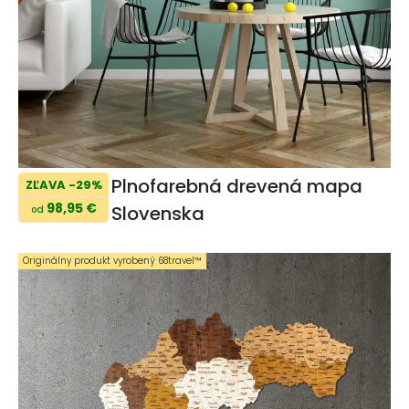
Plnofarebná drevená mapa
ZĽAVA -29%
98,95 €
Slovenska
od
Originálny produkt vyrobený 68travel™️