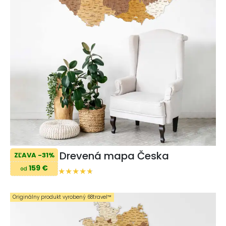
Drevená mapa Česka
ZĽAVA -31%
159 €
od
Originálny produkt vyrobený 68travel™️