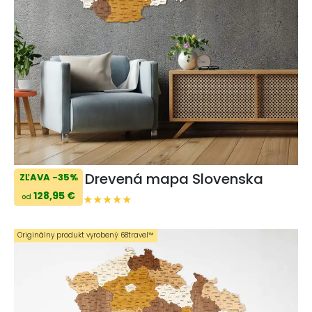
Drevená mapa Slovenska
ZĽAVA -35%
128,95 €
od
Originálny produkt vyrobený 68travel™️