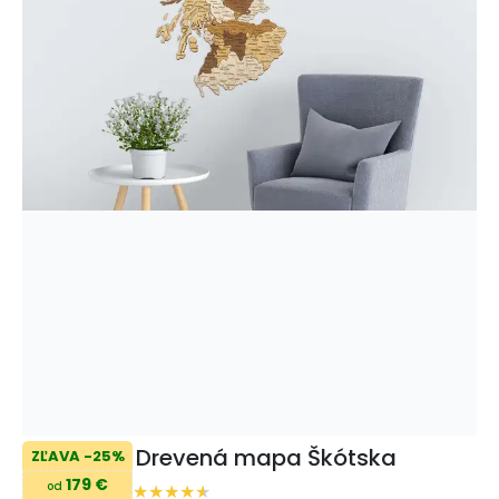
Drevená mapa Škótska
ZĽAVA -25%
179 €
od