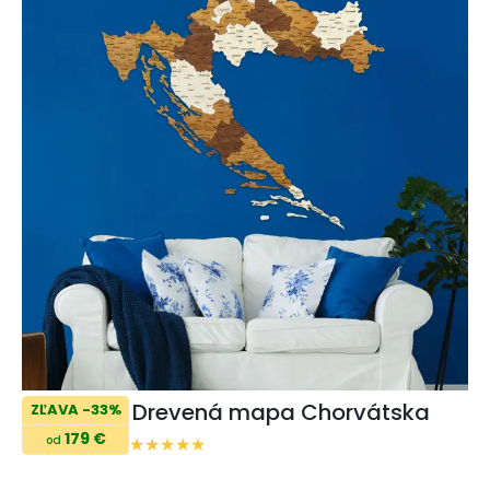
Drevená mapa Chorvátska
ZĽAVA -33%
179 €
od