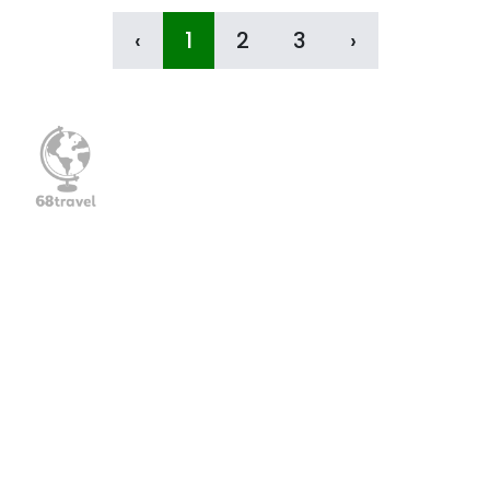
‹
1
2
3
›