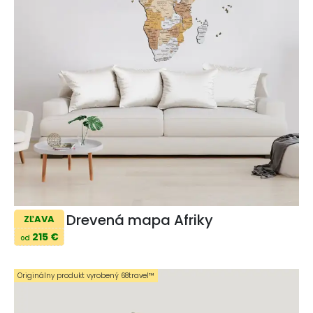
Drevená mapa Afriky
ZĽAVA
215 €
od
Originálny produkt vyrobený 68travel™️