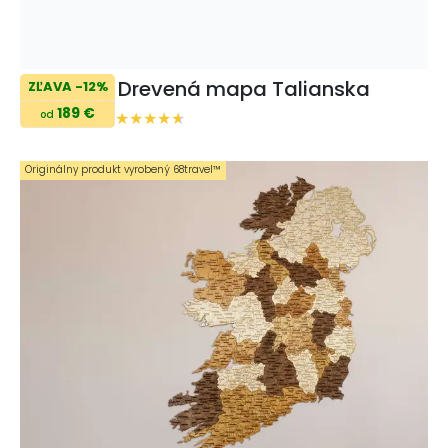
Drevená mapa Talianska
ZĽAVA -12%
189 €
od
Originálny produkt vyrobený 68travel™️