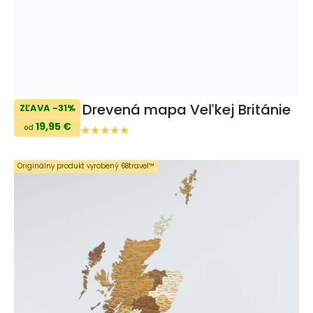
Drevená mapa Veľkej Británie
ZĽAVA -31%
19,95 €
od
Originálny produkt vyrobený 68travel™️