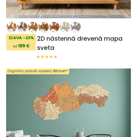
2D nástenná drevená mapa
ZĽAVA -23%
199 €
sveta
od
Originálny produkt vyrobený 68travel™️