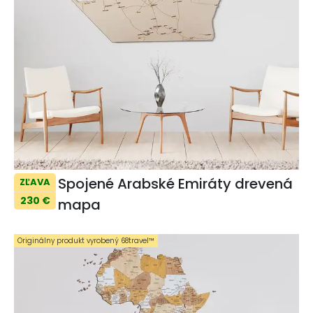
Spojené Arabské Emiráty drevená
ZĽAVA
230 €
mapa
Originálny produkt vyrobený 68travel™️