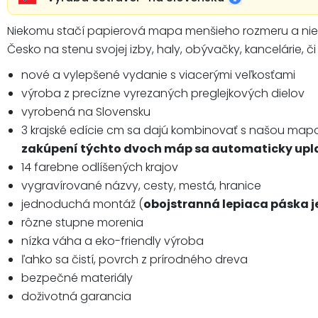
Niekomu stačí papierová mapa menšieho rozmeru a niek
Česko na stenu svojej izby, haly, obývačky, kancelárie, či
nové a vylepšené vydanie s viacerými veľkosťami
výroba z precízne vyrezaných preglejkových dielov
vyrobená na Slovensku
3 krajské edície cm sa dajú kombinovať s našou ma
zakúpení týchto dvoch máp sa automaticky upla
14 farebne odlíšených krajov
vygravírované názvy, cesty, mestá, hranice
jednoduchá montáž (
obojstranná lepiaca páska j
rôzne stupne morenia
nízka váha a eko-friendly výroba
ľahko sa čistí, povrch z prírodného dreva
bezpečné materiály
doživotná garancia