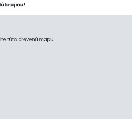
lú krajinu
!
ite túto drevenú mapu.