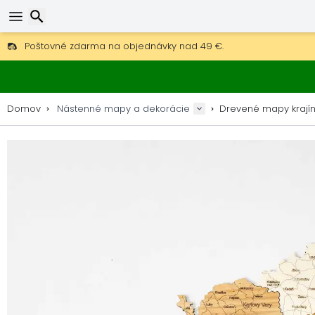
Poštovné zdarma na objednávky nad 49 €.
30 dní na vrátenie, 90 dní na drevené mapy a dekorácie.
Originálny výrobca máp a dekorácií.
Hľadať
Domov
Nástenné mapy a dekorácie
Drevené mapy krají