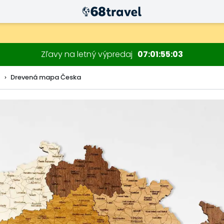
Zľavy na letný výpredaj
07
01
55
02
n
Drevená mapa Česka
Hľadať