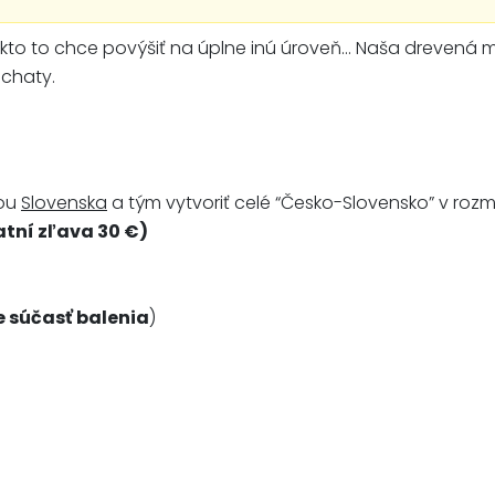
to to chce povýšiť na úplne inú úroveň... Naša drevená
 chaty.
pou
Slovenska
a tým vytvoriť celé “Česko-Slovensko” v roz
tní zľava 30 €)
e súčasť balenia
)