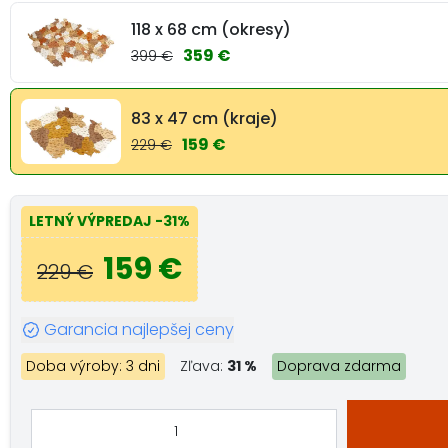
118 x 68 cm (okresy)
359 €
399 €
83 x 47 cm (kraje)
159 €
229 €
LETNÝ VÝPREDAJ
-31%
159 €
229 €
Garancia najlepšej ceny
Doba výroby: 3 dni
Zľava:
31 %
Doprava zdarma