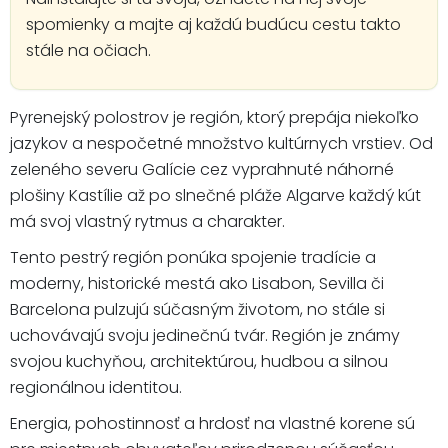
spomienky a majte aj každú budúcu cestu takto
stále na očiach.
Pyrenejský polostrov je región, ktorý prepája niekoľko
jazykov a nespočetné množstvo kultúrnych vrstiev. Od
zeleného severu Galície cez vyprahnuté náhorné
plošiny Kastílie až po slnečné pláže Algarve každý kút
má svoj vlastný rytmus a charakter.
Tento pestrý región ponúka spojenie tradície a
moderny, historické mestá ako Lisabon, Sevilla či
Barcelona pulzujú súčasným životom, no stále si
uchovávajú svoju jedinečnú tvár. Región je známy
svojou kuchyňou, architektúrou, hudbou a silnou
regionálnou identitou.
Energia, pohostinnosť a hrdosť na vlastné korene sú