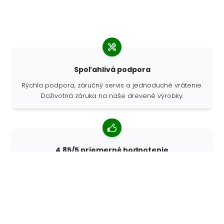
Spoľahlivá podpora
Rýchla podpora, záručný servis a jednoduché vrátenie.
Doživotná záruka na naše drevené výrobky.
4,85/5 priemerné hodnotenie
Viac ako 7400 recenzií od zákazníkov z celého sveta.
98% zákazníkov nás odporúča.