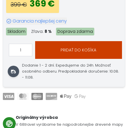
369 €
399 €
Garancia najlepšej ceny
Skladom
Zľava:
8 %
Doprava zdarma
PRIDAŤ DO KOŠÍKA
Dodanie 1 - 2 dní.
Expedujeme do 24h.
Možnosť
osobného odberu.
Predpokladané doručenie: 10.08.
- 11.08.
Originálny výrobca
V 68travel vyrábame tie najpodrobnejšie drevené mapy