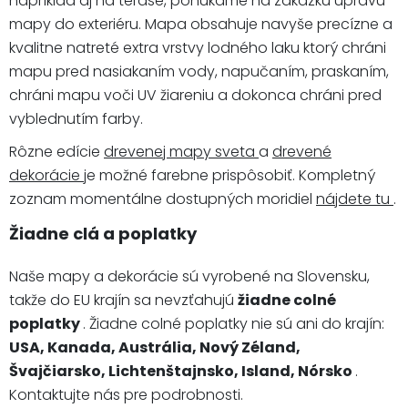
napríklad aj na terase, ponúkame na zákazku úpravu
mapy do exteriéru. Mapa obsahuje navyše precízne a
kvalitne natreté extra vrstvy lodného laku ktorý chráni
mapu pred nasiakaním vody, napučaním, praskaním,
chráni mapu voči UV žiareniu a dokonca chráni pred
vyblednutím farby.
Rôzne edície
drevenej mapy sveta
a
drevené
dekorácie
je možné farebne prispôsobiť. Kompletný
zoznam momentálne dostupných moridiel
nájdete tu
.
Žiadne clá a poplatky
Naše mapy a dekorácie sú vyrobené na Slovensku,
takže do EU krajín sa nevzťahujú
žiadne colné
poplatky
. Žiadne colné poplatky nie sú ani do krajín:
USA, Kanada, Austrália, Nový Zéland,
Švajčiarsko, Lichtenštajnsko, Island, Nórsko
.
Kontaktujte nás pre podrobnosti.