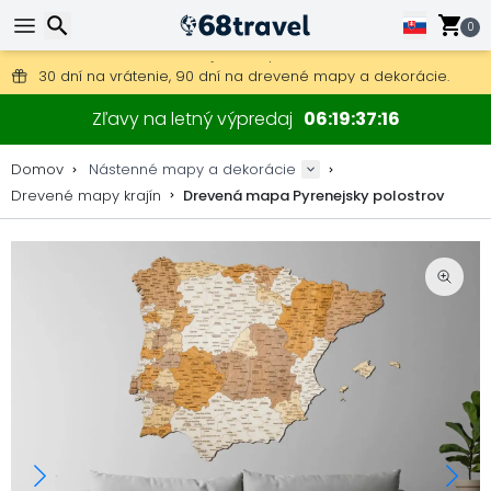
0
Poštovné zdarma na objednávky nad 49 €.
30 dní na vrátenie, 90 dní na drevené mapy a dekorácie.
Originálny výrobca máp a dekorácií.
Hľadať
Zľavy na letný výpredaj
06
19
37
16
Domov
Nástenné mapy a dekorácie
Drevené mapy krajín
Drevená mapa Pyrenejsky polostrov
Hľadať