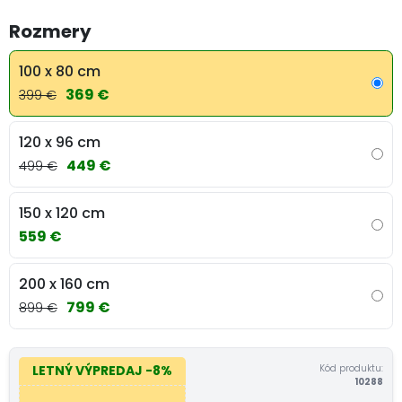
Rozmery
100 x 80 cm
369 €
399 €
120 x 96 cm
449 €
499 €
150 x 120 cm
559 €
200 x 160 cm
799 €
899 €
Kód produktu:
LETNÝ VÝPREDAJ
-8%
10288