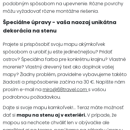
podobným spôsobom na upevnenie. Rôzne povrchy
môžu vyžadovať rôzne montážne riešenia.
Špeciálne úpravy - vaša naozaj unikátna
dekorácia na stenu
Prajete si prispôsobiť svoju mapu akýmkoľvek
spôsobom a urobiť ju ešte jedinečnejšou? Pridať
ostrov? Špeciálna farba pre konkrétnu krajinu? Vlastné
morenie? Vlastný drevený text ako doplnok vašej
mapy? Žiadny problém, pravidelne vybavujeme takéto
žiadosti a prispôsobenie začína na 30 €. Napíšte nám
prosím e-mail na
miro@68travel.com
s vašou
podrobnou požiadavkou.
Dajte si svoje mapu kamkoľvek!... Teraz máte možnosť
dať si
mapu na stenu aj v exteriéri.
V prípade, že
mapou sa nechcete chváliť len v obývačke ale