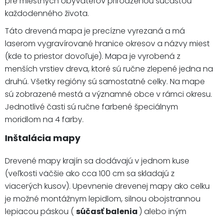
pre miestnych obyvateľov prirodzenou súčasťou
každodenného života.
Táto drevená mapa je precízne vyrezaná a má
laserom vygravírované hranice okresov a názvy miest
(kde to priestor dovoľuje). Mapa je vyrobená z
menších vrstiev dreva, ktoré sú ručne zlepené jedna na
druhú. Všetky regióny sú samostatné celky. Na mape
sú zobrazené mestá a významné obce v rámci okresu.
Jednotlivé časti sú ručne farbené špeciálnym
moridlom na 4 farby.
Inštalácia mapy
Drevené mapy krajín sa dodávajú v jednom kuse
(veľkosti väčšie ako cca 100 cm sa skladajú z
viacerých kusov). Upevnenie drevenej mapy ako celku
je možné montážnym lepidlom, silnou obojstrannou
lepiacou páskou (
súčasť balenia
) alebo iným