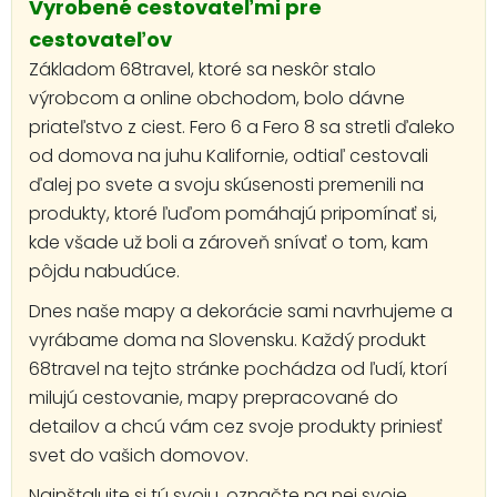
Vyrobené cestovateľmi pre
cestovateľov
Základom 68travel, ktoré sa neskôr stalo
výrobcom a online obchodom, bolo dávne
priateľstvo z ciest. Fero 6 a Fero 8 sa stretli ďaleko
od domova na juhu Kalifornie, odtiaľ cestovali
ďalej po svete a svoju skúsenosti premenili na
produkty, ktoré ľuďom pomáhajú pripomínať si,
kde všade už boli a zároveň snívať o tom, kam
pôjdu nabudúce.
Dnes naše mapy a dekorácie sami navrhujeme a
vyrábame doma na Slovensku. Každý produkt
68travel na tejto stránke pochádza od ľudí, ktorí
milujú cestovanie, mapy prepracované do
detailov a chcú vám cez svoje produkty priniesť
svet do vašich domovov.
Nainštalujte si tú svoju, označte na nej svoje