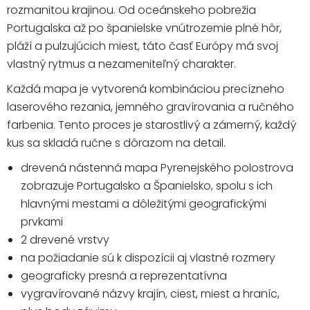
rozmanitou krajinou. Od oceánskeho pobrežia
Portugalska až po španielske vnútrozemie plné hôr,
pláží a pulzujúcich miest, táto časť Európy má svoj
vlastný rytmus a nezameniteľný charakter.
Každá mapa je vytvorená kombináciou precízneho
laserového rezania, jemného gravírovania a ručného
farbenia. Tento proces je starostlivý a zámerný, každý
kus sa skladá ručne s dôrazom na detail.
drevená nástenná mapa Pyrenejského polostrova
zobrazuje Portugalsko a Španielsko, spolu s ich
hlavnými mestami a dôležitými geografickými
prvkami
2 drevené vrstvy
na požiadanie sú k dispozícii aj vlastné rozmery
geograficky presná a reprezentatívna
vygravírované názvy krajín, ciest, miest a hraníc,