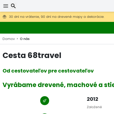
Poštovné zdarma na objednávky nad 49 €.
30 dní na vrátenie, 90 dní na drevené mapy a dekorácie.
Hľadať
Domov
O nás
Cesta 68travel
Od cestovateľov pre cestovateľov
Vyrábame drevené, machové a stie
2012
Založené