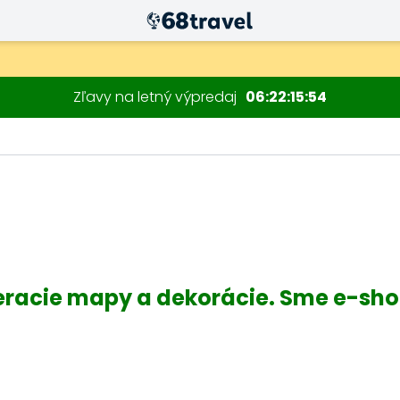
Zľavy na letný výpredaj
06
22
15
53
Hľadať
racie mapy a dekorácie. Sme e-shop