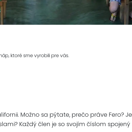
p, ktoré sme vyrobili pre vás.
lifornii. Možno sa pýtate, prečo práve Fero? J
slami? Každý člen je so svojím číslom spojený n