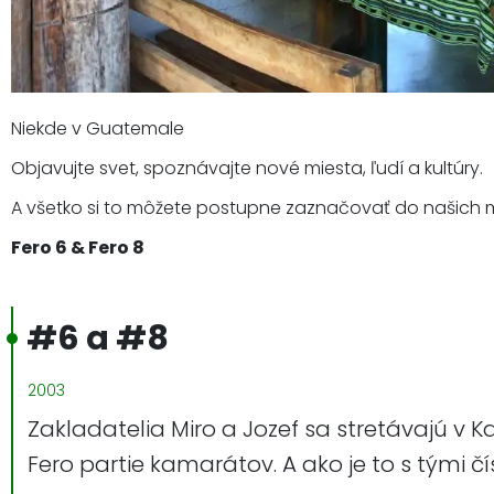
Niekde v Guatemale
Objavujte svet, spoznávajte nové miesta, ľudí a kultúry.
A všetko si to môžete postupne zaznačovať do našich má
Fero 6 & Fero 8
#6 a #8
2003
Zakladatelia Miro a Jozef sa stretávajú v Ka
Fero partie kamarátov. A ako je to s tými čí