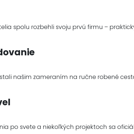
elia spolu rozbehli svoju prvú firmu – praktic
dovanie
 stali našim zameraním na ručne robené cest
vel
a po svete a niekoľkých projektoch sa oficiál