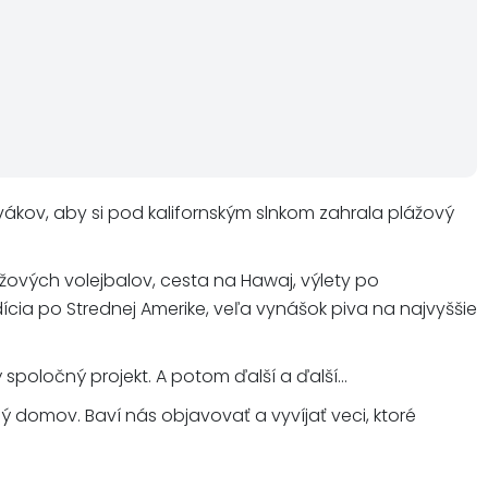
ovákov, aby si pod kalifornským slnkom zahrala plážový
ážových volejbalov, cesta na Hawaj, výlety po
a po Strednej Amerike, veľa vynášok piva na najvyššie
spoločný projekt. A potom ďalší a ďalší...
ný domov. Baví nás objavovať a vyvíjať veci, ktoré