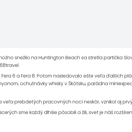
 možno snežilo na Huntington Beach sa stretla partička Sl
68travel.
y Fera 6 a Fera 8. Potom nasledovalo ešte veľa ďalších pl
onom, ochutnávky whisky v Škótsku, parádna miniexpedíci
a veľa prebdetých pracovných nocí neskôr, vznikol aj prvý 
erých sme každý dlhšie pôsobili a žili, svet je náš rozšíre