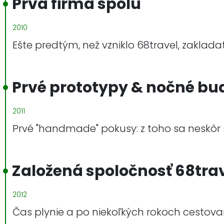
Prvá firma spolu
2010
Ešte predtým, než vzniklo 68travel, zakladat
Prvé prototypy & nočné bu
2011
Prvé "handmade" pokusy: z toho sa neskôr
Založená spoločnosť 68tra
2012
Čas plynie a po niekoľkých rokoch cestovani