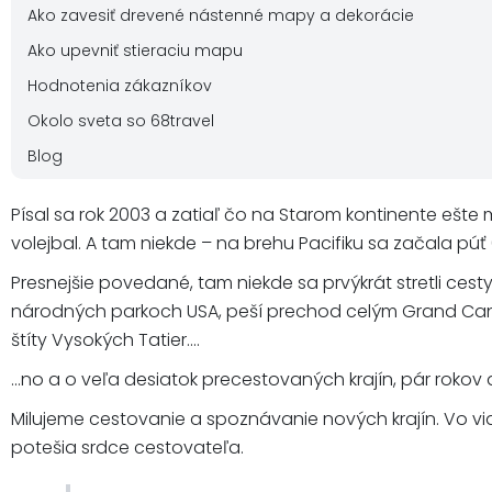
Ako zavesiť drevené nástenné mapy a dekorácie
Ako upevniť stieraciu mapu
Hodnotenia zákazníkov
Okolo sveta so 68travel
Blog
Písal sa rok 2003 a zatiaľ čo na Starom kontinente ešte
volejbal. A tam niekde – na brehu Pacifiku sa začala púť 
Presnejšie povedané, tam niekde sa prvýkrát stretli cest
národných parkoch USA, peší prechod celým Grand Cany
štíty Vysokých Tatier....
...no a o veľa desiatok precestovaných krajín, pár rokov 
Milujeme cestovanie a spoznávanie nových krajín. Vo viac
potešia srdce cestovateľa.