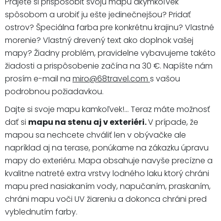
Prajete si prispôsobiť svoju mapu akýmkoľvek
spôsobom a urobiť ju ešte jedinečnejšou? Pridať
ostrov? Špeciálna farba pre konkrétnu krajinu? Vlastné
morenie? Vlastný drevený text ako doplnok vašej
mapy? Žiadny problém, pravidelne vybavujeme takéto
žiadosti a prispôsobenie začína na 30 €. Napíšte nám
prosím e-mail na
miro@68travel.com
s vašou
podrobnou požiadavkou.
Dajte si svoje mapu kamkoľvek!... Teraz máte možnosť
dať si
mapu na stenu aj v exteriéri.
V prípade, že
mapou sa nechcete chváliť len v obývačke ale
napríklad aj na terase, ponúkame na zákazku úpravu
mapy do exteriéru. Mapa obsahuje navyše precízne a
kvalitne natreté extra vrstvy lodného laku ktorý chráni
mapu pred nasiakaním vody, napučaním, praskaním,
chráni mapu voči UV žiareniu a dokonca chráni pred
vyblednutím farby.