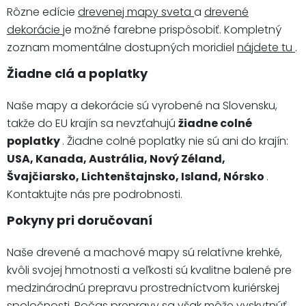
Rôzne edície
drevenej mapy sveta
a
drevené
dekorácie
je možné farebne prispôsobiť. Kompletný
zoznam momentálne dostupných moridiel
nájdete tu
.
Žiadne clá a poplatky
Naše mapy a dekorácie sú vyrobené na Slovensku,
takže do EU krajín sa nevzťahujú
žiadne colné
poplatky
. Žiadne colné poplatky nie sú ani do krajín:
USA, Kanada, Austrália, Nový Zéland,
Švajčiarsko, Lichtenštajnsko, Island, Nórsko
.
Kontaktujte nás pre podrobnosti.
Pokyny pri doručovaní
Naše drevené a machové mapy sú relatívne krehké,
kvôli svojej hmotnosti a veľkosti sú kvalitne balené pre
medzinárodnú prepravu prostredníctvom kuriérskej
spoločnosti. Počas prepravy sa však môže vyskytnúť