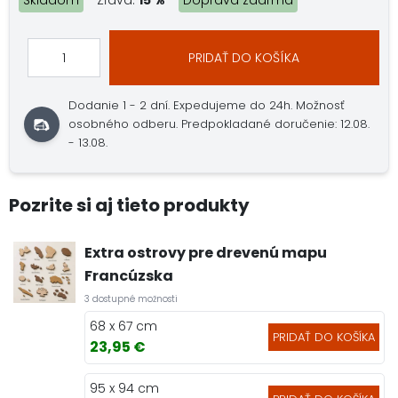
Skladom
Zľava:
15 %
Doprava zdarma
PRIDAŤ DO KOŠÍKA
Dodanie 1 - 2 dní.
Expedujeme do 24h.
Možnosť
osobného odberu.
Predpokladané doručenie: 12.08.
- 13.08.
Pozrite si aj tieto produkty
Extra ostrovy pre drevenú mapu
Francúzska
3 dostupné možnosti
68 x 67 cm
PRIDAŤ DO KOŠÍKA
23,95 €
95 x 94 cm