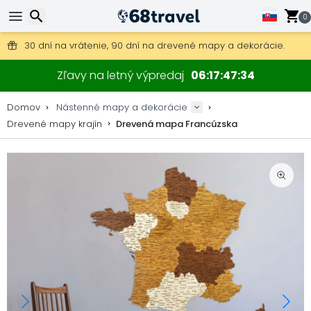
0
Poštovné zdarma na objednávky nad 49 €.
30 dní na vrátenie, 90 dní na drevené mapy a dekorácie.
Originálny výrobca máp a dekorácií.
Hľadať
Zľavy na letný výpredaj
06
17
47
33
Domov
Nástenné mapy a dekorácie
Drevené mapy krajín
Drevená mapa Francúzska
Hľadať