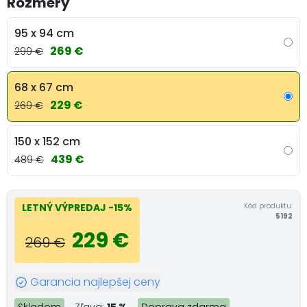
Rozmery
95 x 94 cm
269 €
299 €
68 x 67 cm
229 €
269 €
150 x 152 cm
439 €
489 €
Kód produktu:
LETNÝ VÝPREDAJ
-15%
5192
229 €
269 €
Garancia najlepšej ceny