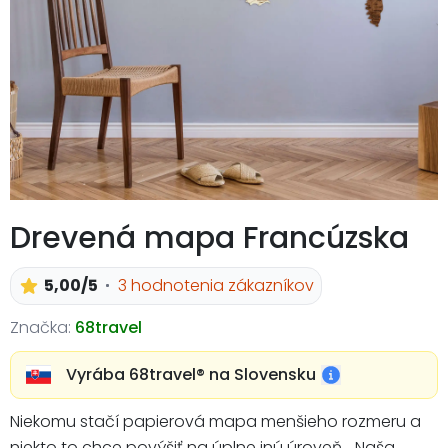
Drevená mapa Francúzska
5,00/5
3 hodnotenia zákazníkov
Značka:
68travel
Vyrába 68travel®️ na Slovensku
Niekomu stačí papierová mapa menšieho rozmeru a
niekto to chce povýšiť na úplne inú úroveň... Naša