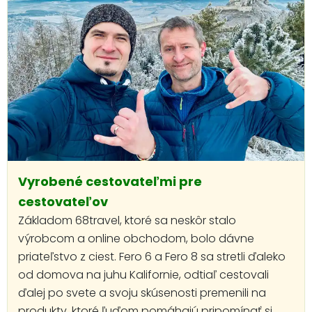
Vyrobené cestovateľmi pre
cestovateľov
Základom 68travel, ktoré sa neskôr stalo
výrobcom a online obchodom, bolo dávne
priateľstvo z ciest. Fero 6 a Fero 8 sa stretli ďaleko
od domova na juhu Kalifornie, odtiaľ cestovali
ďalej po svete a svoju skúsenosti premenili na
produkty, ktoré ľuďom pomáhajú pripomínať si,