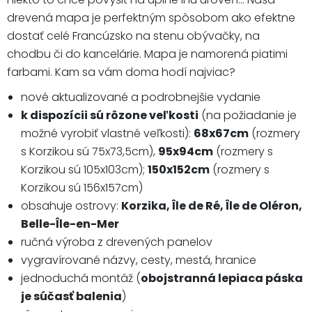
drevená mapa je perfektným spôsobom ako efektne
dostať celé Francúzsko na stenu obývačky, na
chodbu či do kancelárie. Mapa je namorená piatimi
farbami. Kam sa vám doma hodí najviac?
nové aktualizované a podrobnejšie vydanie
k dispozícii sú rôzone veľkosti
(na požiadanie je
možné vyrobiť vlastné veľkosti):
68x67cm
(rozmery
s Korzikou sú 75x73,5cm),
95x94cm
(rozmery s
Korzikou sú 105x103cm);
150x152cm
(rozmery s
Korzikou sú 156x157cm)
obsahuje ostrovy:
Korzika, Île de Ré, Île de Oléron,
Belle-Île-en-Mer
ručná výroba z drevených panelov
vygravírované názvy, cesty, mestá, hranice
jednoduchá montáž (
obojstranná lepiaca páska
je súčasť balenia
)