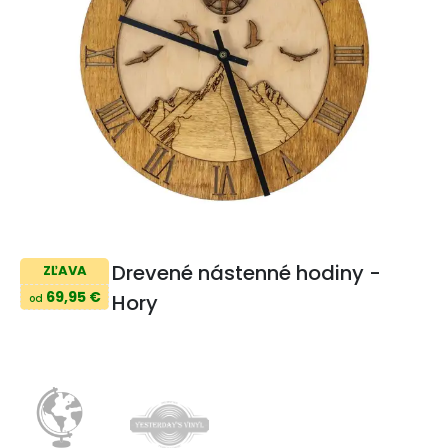
Drevené nástenné hodiny -
ZĽAVA
69,95 €
Hory
od