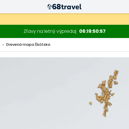
Zľavy na letný výpredaj
06
19
50
56
n
Drevená mapa Škótska
Hľadať