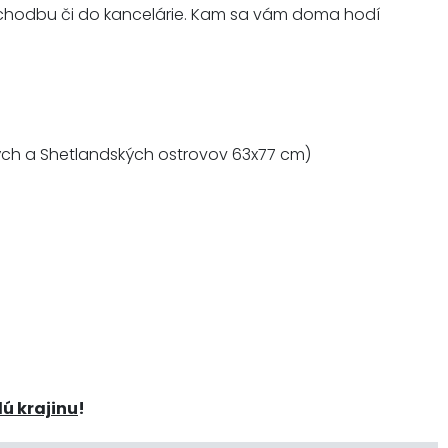
chodbu či do kancelárie. Kam sa vám doma hodí
ých a Shetlandských ostrovov 63x77 cm)
lú krajinu
!