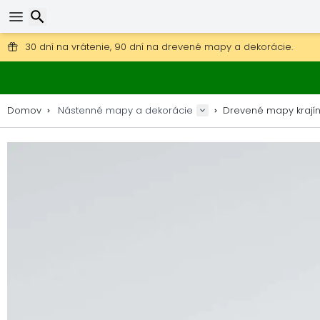
Poštovné zdarma na objednávky nad 49 €.
30 dní na vrátenie, 90 dní na drevené mapy a dekorácie.
Originálny výrobca máp a dekorácií.
Hľadať
Domov
Nástenné mapy a dekorácie
Drevené mapy krají