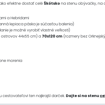
ko efektne dostať celé
Škótsko
na stenu obývačky, na 
 Shetlandami a Hebridami
nná lepiaca páska je súčasťou balenia)
nie je možné vyrobiť vlastné veľkosti)
h ostrovov 44x55 cm) a
70x120 cm
(rozmery bez Orknejsk
upne morenia
 cestovateľovi ten najkrajší darček.
Dajte si na stenu
ce