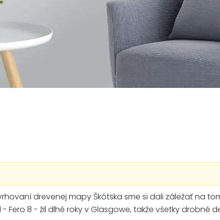
vrhovaní drevenej mapy Škótska sme si dali záležať na t
- Fero 8 - žil dlhé roky v Glasgowe, takže všetky drobné d