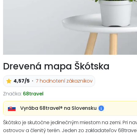
Drevená mapa Škótska
4,57/5
7 hodnotení zákazníkov
Značka:
68travel
Vyrába 68travel®️ na Slovensku
Škótsko je skutočne jedinečným miestom na zemi. Pri na
ostrovov a členitý terén. Jeden zo zakladateľov 68travel 