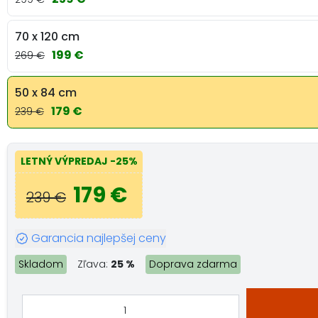
70 x 120 cm
199 €
269 €
50 x 84 cm
179 €
239 €
LETNÝ VÝPREDAJ
-25%
179 €
239 €
Garancia najlepšej ceny
Skladom
Zľava:
25 %
Doprava zdarma