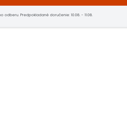
ho odberu.
Predpokladané doručenie: 10.08. - 11.08.