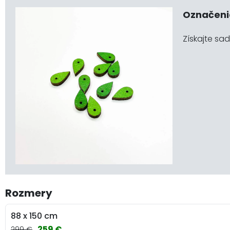
Označeni
Získajte sa
Rozmery
88 x 150 cm
259 €
299 €