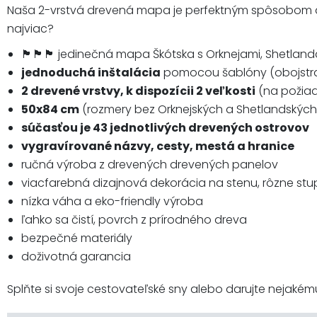
Naša 2-vrstvá drevená mapa je perfektným spôsobom a
najviac?
🏴󠁧󠁢󠁳󠁣󠁴󠁿🏴󠁧󠁢󠁳󠁣󠁴󠁿🏴󠁧󠁢󠁳󠁣󠁴󠁿 jedinečná mapa Škótska s Orknejami,
jednoduchá inštalácia
pomocou šablóny (obojstra
2 drevené vrstvy, k dispozícii 2 veľkosti
(na požiada
50x84 cm
(rozmery bez Orknejských a Shetlandskýc
súčasťou je 43 jednotlivých drevených ostrovov
vygravírované názvy, cesty, mestá a hranice
ručná výroba z drevených drevených panelov
viacfarebná dizajnová dekorácia na stenu, rôzne st
nízka váha a eko-friendly výroba
ľahko sa čistí, povrch z prírodného dreva
bezpečné materiály
doživotná garancia
Splňte si svoje cestovateľské sny alebo darujte nejakému