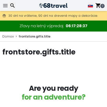
0
Poštovné zdarma na objednávky nad 49 €.
30 dní na vrátenie, 90 dní na drevené mapy a dekorácie.
Hľadať
Zľavy na letný výpredaj
06
17
28
37
Domov
frontstore.gifts.title
frontstore.gifts.title
Hľadať
Are you ready
for an adventure?