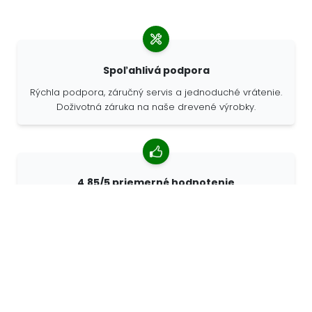
Spoľahlivá podpora
Rýchla podpora, záručný servis a jednoduché vrátenie.
Doživotná záruka na naše drevené výrobky.
4,85/5 priemerné hodnotenie
Viac ako 7400 recenzií od zákazníkov z celého sveta.
98% zákazníkov nás odporúča.
Personalizované objednávky