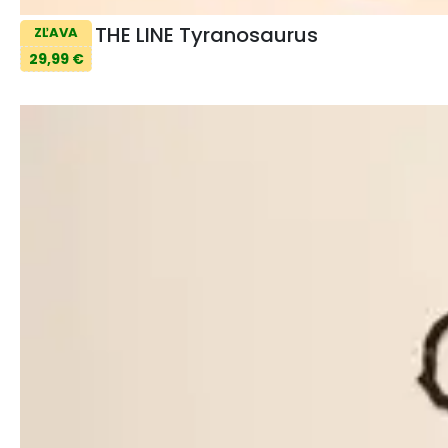
THE LINE Tyranosaurus
ZĽAVA
29,99 €