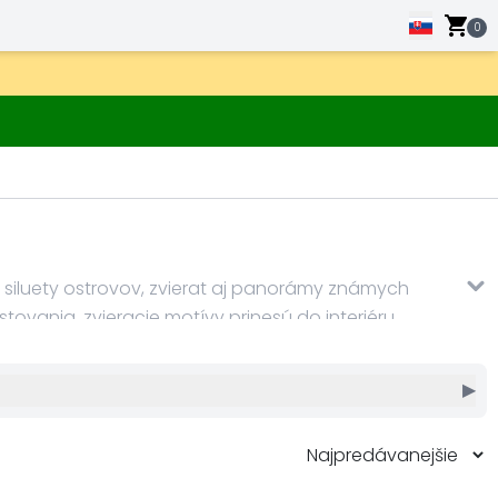
0
te siluety ostrovov, zvierat aj panorámy známych
tovania, zvieracie motívy prinesú do interiéru
dnoduchosťou, atmosférou a nadčasovým vzhľadom.
▶