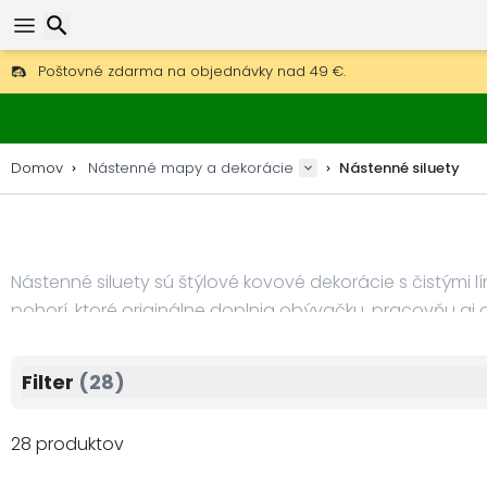
Poštovné zdarma na objednávky nad 49 €.
30 dní na vrátenie, 90 dní na drevené mapy a dekorácie.
Hľadať
Originálny výrobca máp a dekorácií.
Domov
Nástenné mapy a dekorácie
Nástenné siluety
Nástenné siluety sú štýlové kovové dekorácie s čistými l
pohorí, ktoré originálne doplnia obývačku, pracovňu aj 
hravosť a horské panorámy oslovia každého, kto miluj
Filter
(28)
28 produktov