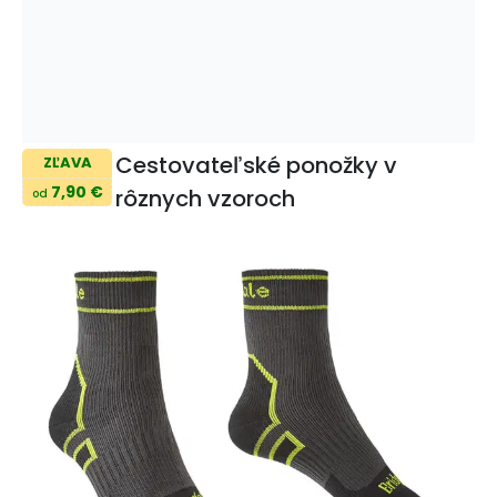
Cestovateľské ponožky v
ZĽAVA
7,90 €
rôznych vzoroch
od