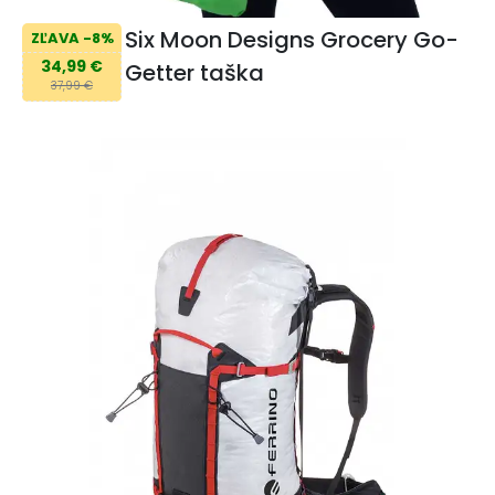
Six Moon Designs Grocery Go-
ZĽAVA -8%
34,99 €
Getter taška
37,99 €