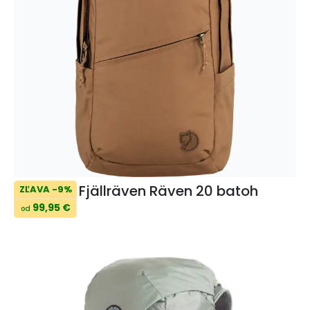
Fjällräven Räven 20 batoh
ZĽAVA -9%
99,95 €
od