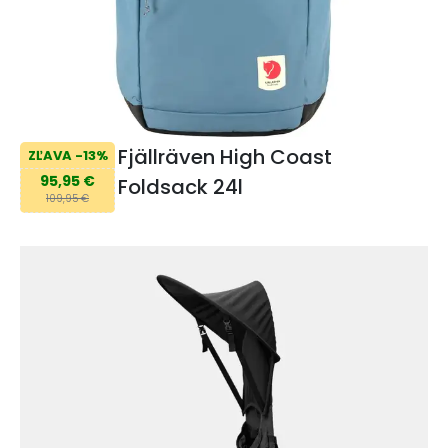
Fjällräven High Coast
ZĽAVA -13%
95,95 €
Foldsack 24l
109,95 €