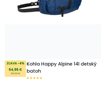
Kohla Happy Alpine 14l detský
ZĽAVA -8%
54,95 €
batoh
59,95 €