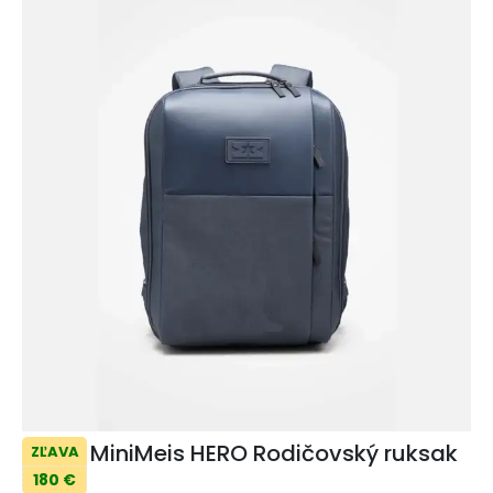
MiniMeis HERO Rodičovský ruksak
ZĽAVA
180 €