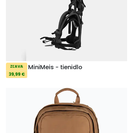
MiniMeis - tienidlo
ZĽAVA
39,99 €