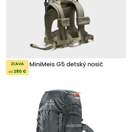
MiniMeis G5 detský nosič
ZĽAVA
280 €
od