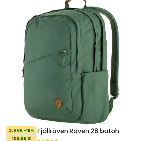
Fjällräven Räven 28 batoh
ZĽAVA -15%
109,95 €