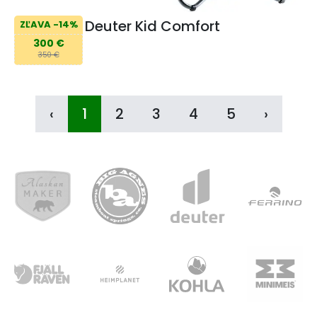
Deuter Kid Comfort
ZĽAVA -14%
300 €
350 €
‹
1
2
3
4
5
›