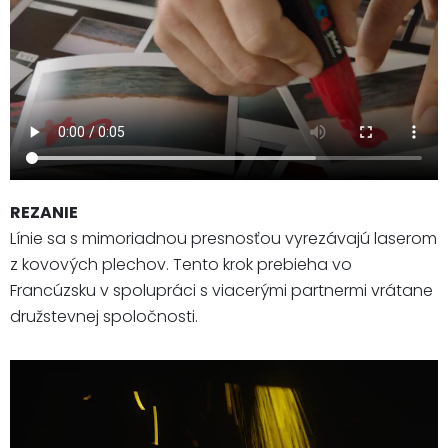
REZANIE
Línie sa s mimoriadnou presnosťou vyrezávajú laserom
z kovových plechov. Tento krok prebieha vo
Francúzsku v spolupráci s viacerými partnermi vrátane
družstevnej spoločnosti.