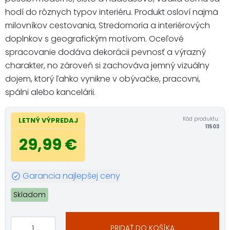
hodí do rôznych typov interiéru. Produkt osloví najmä
milovníkov cestovania, Stredomoria a interiérových
doplnkov s geografickým motívom. Oceľové
spracovanie dodáva dekorácii pevnosť a výrazný
charakter, no zároveň si zachováva jemný vizuálny
dojem, ktorý ľahko vynikne v obývačke, pracovni,
spálni alebo kancelárii.
Kód produktu:
LETNÝ VÝPREDAJ
11503
29,99 €
Garancia najlepšej ceny
Skladom
PRIDAŤ DO KOŠÍKA