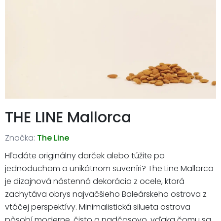
THE LINE Mallorca
Značka:
The Line
Hľadáte originálny darček alebo túžite po
jednoduchom a unikátnom suveníri? The Line Mallorca
je dizajnová nástenná dekorácia z ocele, ktorá
zachytáva obrys najväčšieho Baleárskeho ostrova z
vtáčej perspektívy. Minimalistická silueta ostrova
pôsobí moderne, čisto a nadčasovo, vďaka čomu sa