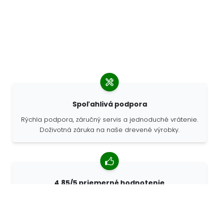
Spoľahlivá podpora
Rýchla podpora, záručný servis a jednoduché vrátenie.
Doživotná záruka na naše drevené výrobky.
4,85/5 priemerné hodnotenie
Viac ako 7400 recenzií od zákazníkov z celého sveta.
98% zákazníkov nás odporúča.