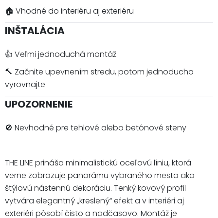
🏠 Vhodné do interiéru aj exteriéru
INŠTALÁCIA
👍 Veľmi jednoduchá montáž
🔨 Začnite upevnením stredu, potom jednoducho
vyrovnajte
UPOZORNENIE
🚫 Nevhodné pre tehlové alebo betónové steny
THE LINE prináša minimalistickú oceľovú líniu, ktorá
verne zobrazuje panorámu vybraného mesta ako
štýlovú nástennú dekoráciu. Tenký kovový profil
vytvára elegantný „kreslený“ efekt a v interiéri aj
exteriéri pôsobí čisto a nadčasovo. Montáž je