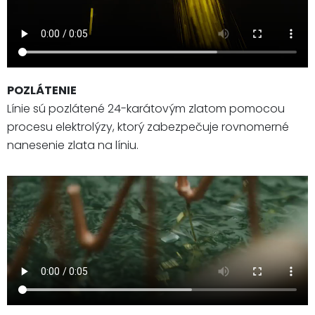
POZLÁTENIE
Línie sú pozlátené 24-karátovým zlatom pomocou
procesu elektrolýzy, ktorý zabezpečuje rovnomerné
nanesenie zlata na líniu.