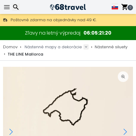
0
Poštovné zdarma na objednávky nad 49 €.
30 dní na vrátenie, 90 dní na drevené mapy a dekorácie.
Hľadať
Originálny výrobca máp a dekorácií.
Zľavy na letný výpredaj
06
05
21
20
Domov
Nástenné mapy a dekorácie
Nástenné siluety
THE LINE Mallorca
Hľadať