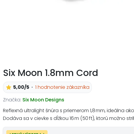
Six Moon 1.8mm Cord
5,00/5
1 hodnotenie zákazníka
Značka:
Six Moon Designs
Reflexná ultralight šnúra s priemerom 1,8 mm, ideálna ak
Dodáva sa v cievke s dĺžkou 16 m (50 ft), ktorú možno s