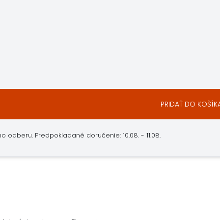
PRIDAŤ DO KOŠÍK
 odberu. Predpokladané doručenie: 10.08. - 11.08.