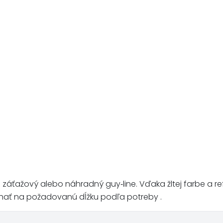
o záťažový alebo náhradný guy‑line. Vďaka žltej farbe a r
trihať na požadovanú dĺžku podľa potreby .