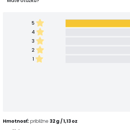
Máte otázku?
5
4
3
2
1
Hmotnosť:
približne
32 g / 1,13 oz