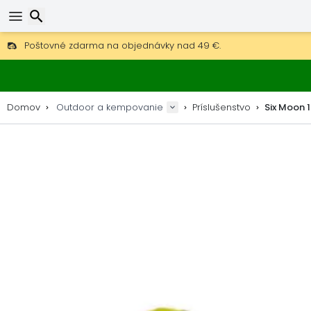
Poštovné zdarma na objednávky nad 49 €.
30 dní na vrátenie, 90 dní na drevené mapy a dekorácie.
Hľadať
Najlepšie ceny na outdoor vybavenie a doplnky.
Domov
Outdoor a kempovanie
Príslušenstvo
Six Moon 