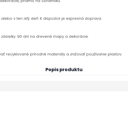
dekorácie, priamo na Slovensku.
alebo v ten istý deň. K dispozícii je expresná doprava.
zásielky. 90 dní na drevené mapy a dekorácie.
ať recyklované prírodné materiály a znižovať používanie plastov.
Popis produktu