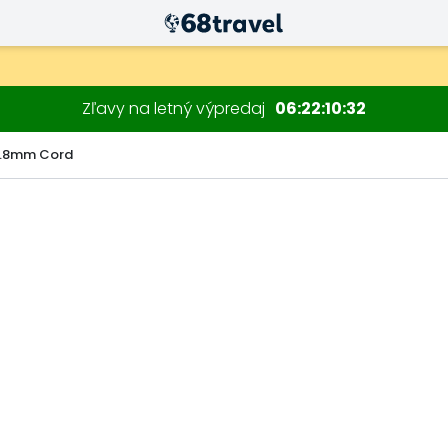
Zľavy na letný výpredaj
06
22
10
31
1.8mm Cord
Hľadať