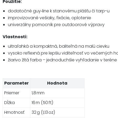
Použitie:
dodatočné guy‑line k stanovému plášťu či tarp-u
improvizované vešiaky, fixácie, oplotenie
univerzálny pomocník pre outdoorové výpravy
Vlastnosti:
ultraľahká a kompaktná, baliteľná na malú cievku
vysoko reflexná pre lepšiu viditeľnosť vo večerných 
žiarivo žltá farba – jednoduchšie vyhľadanie v teréne
Parameter
Hodnota
Priemer
1,8 mm
Dĺžka
16 m (50 ft)
Hmotnosť
32 g (1,13 oz)