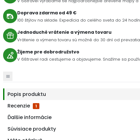
V 68travel vyrábame tie najpodrobnejšie drevené mapy a 
Doprava zdarma od 49 €
100 štýlov na sklade. Expedícia do celého sveta do 24 hodín 
Jednoduché vrátenie a výmena tovaru
Vrátenie a výmena tovaru sú možné do 30 dní od prevzatia 
Žijeme pre dobrodružstvo
V 68travel radi cestujeme a objavujeme. Snažíme sa použív
Popis produktu
Recenzie
1
Ďalšie informácie
Súvisiace produkty