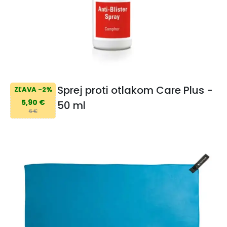
Sprej proti otlakom Care Plus -
ZĽAVA -2%
5,90 €
50 ml
6 €