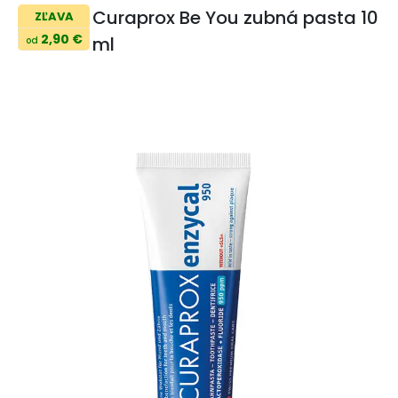
Curaprox Be You zubná pasta 10
ZĽAVA
2,90 €
ml
od