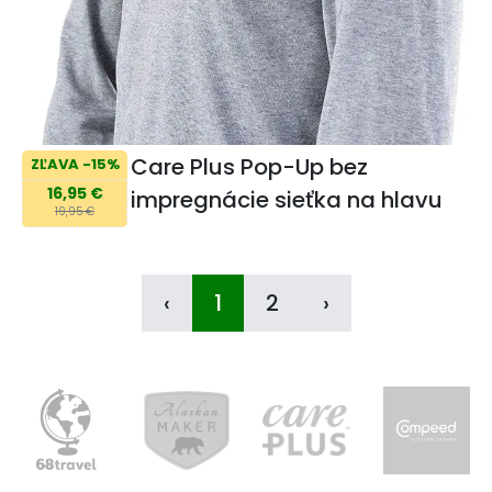
Care Plus Pop-Up bez
ZĽAVA -15%
16,95 €
impregnácie sieťka na hlavu
19,95 €
‹
1
2
›