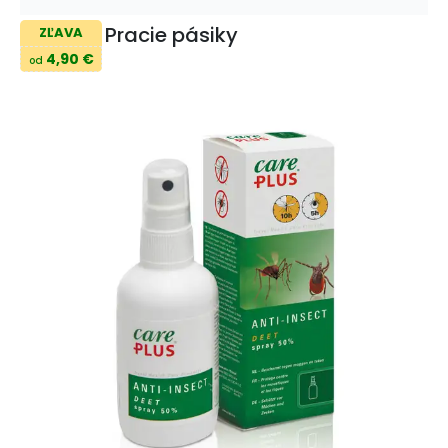
Pracie pásiky
ZĽAVA
4,90 €
od