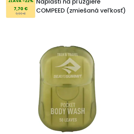
Náplasti na pľuzgiere
ZĽAVA -22%
7,70 €
COMPEED (zmiešaná veľkosť)
9,90 €