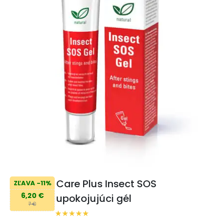
Care Plus Insect SOS
ZĽAVA -11%
6,20 €
upokojujúci gél
7 €