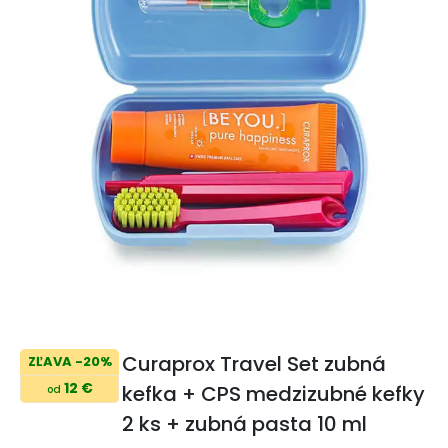
Curaprox Travel Set zubná
ZĽAVA -20%
12 €
kefka + CPS medzizubné kefky
od
2 ks + zubná pasta 10 ml