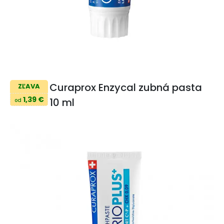
Curaprox Enzycal zubná pasta
ZĽAVA
1,39 €
10 ml
od