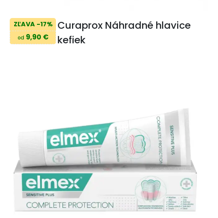
Curaprox Náhradné hlavice
ZĽAVA -17%
9,90 €
kefiek
od