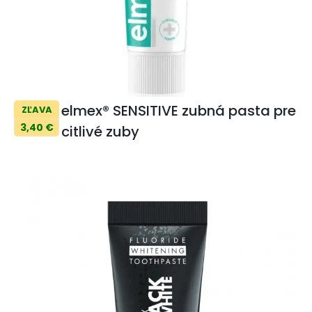
elmex® SENSITIVE zubná pasta pre
ZĽAVA
3,40 €
citlivé zuby