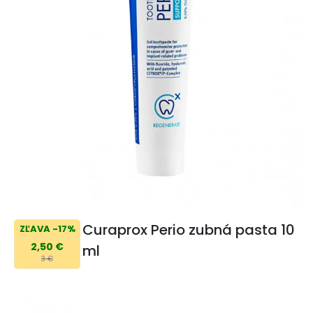
Curaprox Perio zubná pasta 10
ZĽAVA -17%
2,50 €
ml
3 €