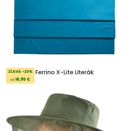
Ferrino X-Lite Uterák
ZĽAVA -23%
16,95 €
od