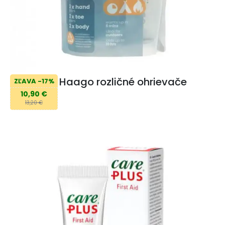
Haago rozličné ohrievače
ZĽAVA -17%
10,90 €
13,20 €