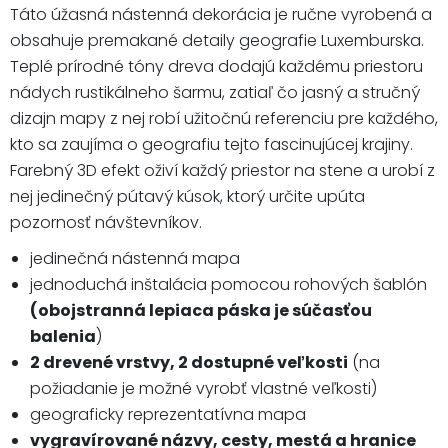
Táto úžasná nástenná dekorácia je ručne vyrobená a
obsahuje premakané detaily geografie Luxemburska.
Teplé prírodné tóny dreva dodajú každému priestoru
nádych rustikálneho šarmu, zatiaľ čo jasný a stručný
dizajn mapy z nej robí užitočnú referenciu pre každého,
kto sa zaujíma o geografiu tejto fascinujúcej krajiny.
Farebný 3D efekt oživí každý priestor na stene a urobí z
nej jedinečný pútavý kúsok, ktorý určite upúta
pozornosť návštevníkov.
jedinečná nástenná mapa
jednoduchá inštalácia pomocou rohových šablón
(obojstranná lepiaca páska je súčasťou
balenia
)
2 drevené vrstvy, 2 dostupné veľkosti
(na
požiadanie je možné vyrobť vlastné veľkosti)
geograficky reprezentatívna mapa
vygravírované názvy, cesty, mestá a hranice