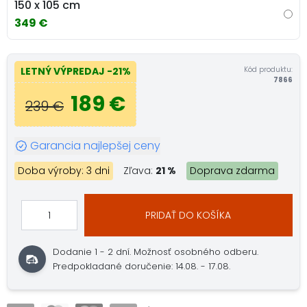
150 x 105 cm
349 €
Kód produktu:
LETNÝ VÝPREDAJ
-21%
7866
189 €
239 €
Garancia najlepšej ceny
Doba výroby: 3 dni
Zľava:
21 %
Doprava zdarma
PRIDAŤ DO KOŠÍKA
Dodanie 1 - 2 dní.
Možnosť osobného odberu.
Predpokladané doručenie: 14.08. - 17.08.