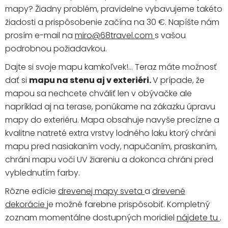
mapy? Žiadny problém, pravidelne vybavujeme takéto
žiadosti a prispôsobenie začína na 30 €. Napíšte nám
prosím e-mail na
miro@68travel.com
s vašou
podrobnou požiadavkou.
Dajte si svoje mapu kamkoľvek!... Teraz máte možnosť
dať si
mapu na stenu aj v exteriéri.
V prípade, že
mapou sa nechcete chváliť len v obývačke ale
napríklad aj na terase, ponúkame na zákazku úpravu
mapy do exteriéru. Mapa obsahuje navyše precízne a
kvalitne natreté extra vrstvy lodného laku ktorý chráni
mapu pred nasiakaním vody, napučaním, praskaním,
chráni mapu voči UV žiareniu a dokonca chráni pred
vyblednutím farby.
Rôzne edície
drevenej mapy sveta
a
drevené
dekorácie
je možné farebne prispôsobiť. Kompletný
zoznam momentálne dostupných moridiel
nájdete tu
.