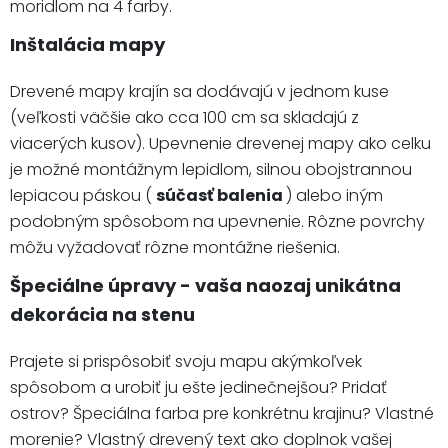
moridlom na 4 farby.
Inštalácia mapy
Drevené mapy krajín sa dodávajú v jednom kuse
(veľkosti väčšie ako cca 100 cm sa skladajú z
viacerých kusov). Upevnenie drevenej mapy ako celku
je možné montážnym lepidlom, silnou obojstrannou
lepiacou páskou (
súčasť balenia
) alebo iným
podobným spôsobom na upevnenie. Rôzne povrchy
môžu vyžadovať rôzne montážne riešenia.
Špeciálne úpravy - vaša naozaj unikátna
dekorácia na stenu
Prajete si prispôsobiť svoju mapu akýmkoľvek
spôsobom a urobiť ju ešte jedinečnejšou? Pridať
ostrov? Špeciálna farba pre konkrétnu krajinu? Vlastné
morenie? Vlastný drevený text ako doplnok vašej