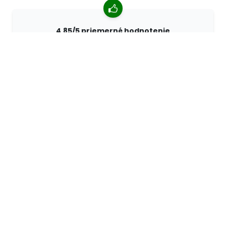
4,85/5 priemerné hodnotenie
Viac ako 7400 recenzií od zákazníkov z celého sveta.
98% zákazníkov nás odporúča.
Personalizované objednávky
Spoločnosť 68travel je originálnym výrobcom, čo
znamená, že môžeme rýchlo vytvárať individuálne
objednávky podľa vašich prianí.
Žijeme pre dobrodružstvo
V 68travel radi cestujeme a objavujeme. Snažíme sa