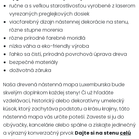
ručne a s veľkou starostlivosťou vyrobené z laserom
vyrezaných preglejkových dosiek
viacfarebný dizajn nástennej dekorácie na stenu,
rôzne stupne morenia
rôzne prírodné farebné moridlá
nízka váha a eko-friendly výroba
ľahko sa čistí, prírodná povrchová úprava dreva
bezpečné materiály
doživotná záruka
Naša drevená nástenná mapa Luxemburska bude
skvelým doplnkom každej steny! Či už hľadáte
vzdelávací, historický alebo dekoratívny umelecký
kúsok, ktorý zachytáva podstatu a krásu krajiny, táto
nástenná mapa vás určite poteší. Zaveste si ju do
obývačky, kancelárie alebo spálne a získajte jedinečný
a výrazný konverzačný prvok
Dajte si na stenu
celú