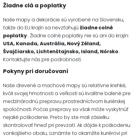
Žiadne clá a poplatky
Naše mapy a dekorácie sú vyrobené na Slovensku,
takže do EU krajín sa nevzťahujú
žiadne colné
poplatky
. Žiadne colné poplatky nie sú ani do krajín:
USA, Kanada, Austrália, Nový Zéland,
Švajčiarsko, Lichtenštajnsko, Island, Nórsko
.
Kontaktujte nás pre podrobnosti.
Pokyny pri doručovaní
Naše drevené a machové mapy sú relatívne krehké,
kvôli svojej hmotnosti a veľkosti sú kvalitne balené pre
medzinárodnú prepravu prostredníctvom kuriérskej
spoločnosti. Počas prepravy sa však môže vyskytnúť
nejaké poškodenie. Preto by ste mali zásielku
skontrolovať hneď pri prevzatí. Ak dôjde k poškodeniu
vonkajšieho obalu, oznámte to okamžite kuriérovi pri