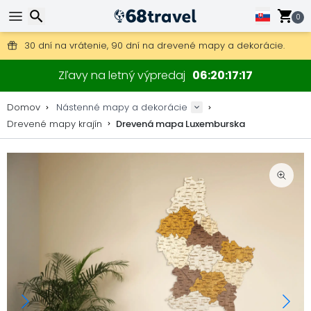
0
Poštovné zdarma na objednávky nad 49 €.
30 dní na vrátenie, 90 dní na drevené mapy a dekorácie.
Originálny výrobca máp a dekorácií.
Hľadať
Zľavy na letný výpredaj
06
20
17
17
Domov
Nástenné mapy a dekorácie
Drevené mapy krajín
Drevená mapa Luxemburska
Hľadať