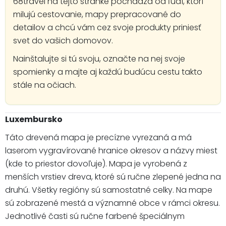
68travel na tejto stránke pochádza od ľudí, ktorí
milujú cestovanie, mapy prepracované do
detailov a chcú vám cez svoje produkty priniesť
svet do vašich domovov.
Nainštalujte si tú svoju, označte na nej svoje
spomienky a majte aj každú budúcu cestu takto
stále na očiach.
Luxembursko
Táto drevená mapa je precízne vyrezaná a má
laserom vygravírované hranice okresov a názvy miest
(kde to priestor dovoľuje). Mapa je vyrobená z
menších vrstiev dreva, ktoré sú ručne zlepené jedna na
druhú. Všetky regióny sú samostatné celky. Na mape
sú zobrazené mestá a významné obce v rámci okresu.
Jednotlivé časti sú ručne farbené špeciálnym