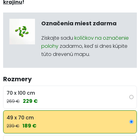
krajinu
!
Označenia miest zdarma
Získajte sadu
kolíčkov na označenie
polohy
zadarmo, keď si dnes kúpite
túto drevenú mapu.
Rozmery
70 x 100 cm
229 €
269 €
49 x 70 cm
189 €
239 €