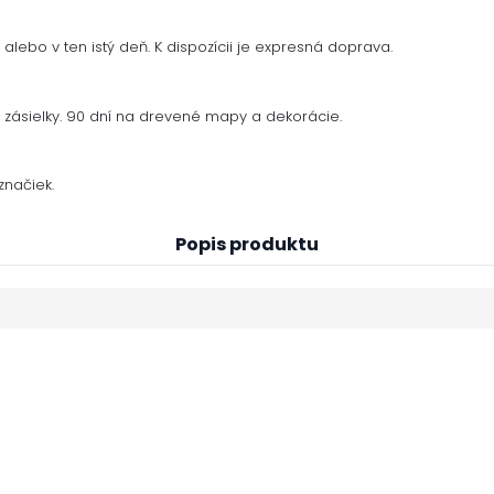
alebo v ten istý deň. K dispozícii je expresná doprava.
zásielky. 90 dní na drevené mapy a dekorácie.
načiek.
Popis produktu