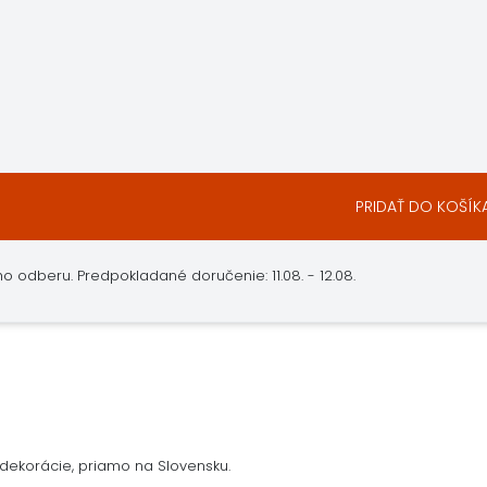
PRIDAŤ DO KOŠÍK
 odberu. Predpokladané doručenie: 11.08. - 12.08.
dekorácie, priamo na Slovensku.