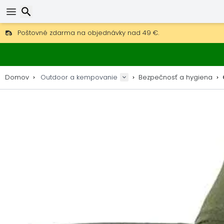
Poštovné zdarma na objednávky nad 49 €.
30 dní na vrátenie, 90 dní na drevené mapy a dekorácie.
Najlepšie ceny na outdoor vybavenie a doplnky.
Hľadať
Domov
Outdoor a kempovanie
Bezpečnosť a hygiena