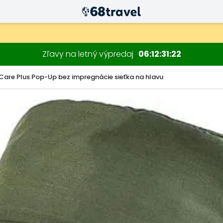
Zľavy na letný výpredaj
06
12
31
20
Care Plus Pop-Up bez impregnácie sieťka na hlavu
Hľadať