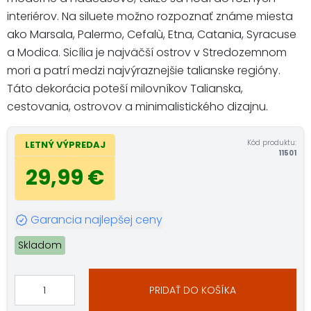
interiérov. Na siluete možno rozpoznať známe miesta
ako Marsala, Palermo, Cefalù, Etna, Catania, Syracuse
a Modica. Sicília je najväčší ostrov v Stredozemnom
mori a patrí medzi najvýraznejšie talianske regióny.
Táto dekorácia poteší milovníkov Talianska,
cestovania, ostrovov a minimalistického dizajnu.
Kód produktu:
LETNÝ VÝPREDAJ
11501
29,99 €
Garancia najlepšej ceny
Skladom
PRIDAŤ DO KOŠÍKA