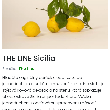
THE LINE Sicília
Značka:
The Line
Hľadáte originálny darček alebo túžite po
jednoduchom a unikátnom suveníri? The Line Sicília je
štýlová kovová dekorácia na stenu, ktorá zobrazuje
obrys ostrova Sicília pri pohľade zhora. Vďaka
jednoduchému oceľovému spracovaniu pôsobí
moderne a nadčasovo, takže sa hodí do rôznych