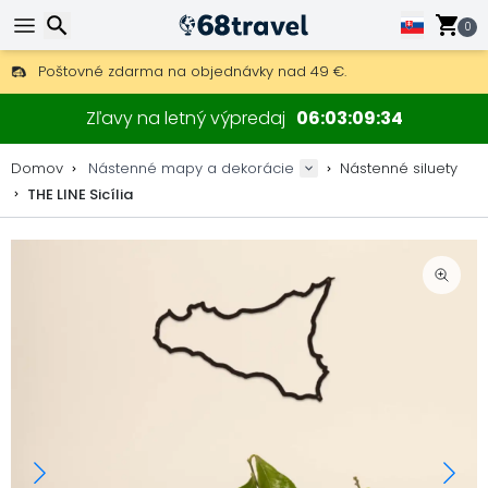
0
Poštovné zdarma na objednávky nad 49 €.
30 dní na vrátenie, 90 dní na drevené mapy a dekorácie.
Hľadať
Originálny výrobca máp a dekorácií.
Zľavy na letný výpredaj
06
03
09
33
Domov
Nástenné mapy a dekorácie
Nástenné siluety
THE LINE Sicília
Hľadať