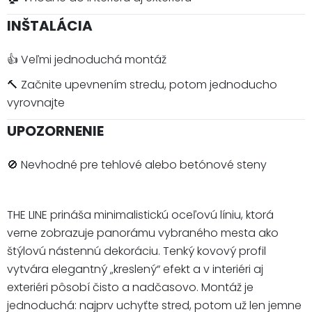
INŠTALÁCIA
👍 Veľmi jednoduchá montáž
🔨 Začnite upevnením stredu, potom jednoducho
vyrovnajte
UPOZORNENIE
🚫 Nevhodné pre tehlové alebo betónové steny
THE LINE prináša minimalistickú oceľovú líniu, ktorá
verne zobrazuje panorámu vybraného mesta ako
štýlovú nástennú dekoráciu. Tenký kovový profil
vytvára elegantný „kreslený“ efekt a v interiéri aj
exteriéri pôsobí čisto a nadčasovo. Montáž je
jednoduchá: najprv uchyťte stred, potom už len jemne