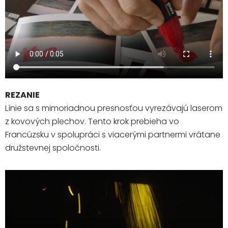
REZANIE
Línie sa s mimoriadnou presnosťou vyrezávajú laserom
z kovových plechov. Tento krok prebieha vo
Francúzsku v spolupráci s viacerými partnermi vrátane
družstevnej spoločnosti.