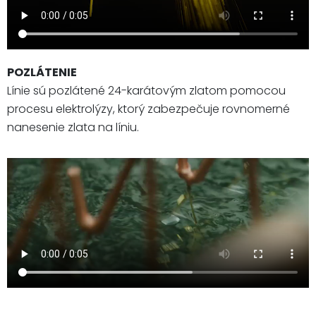
POZLÁTENIE
Línie sú pozlátené 24-karátovým zlatom pomocou
procesu elektrolýzy, ktorý zabezpečuje rovnomerné
nanesenie zlata na líniu.