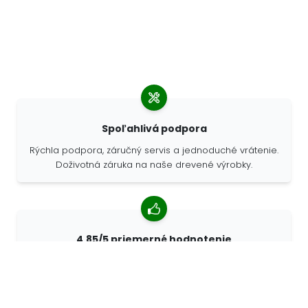
Spoľahlivá podpora
Rýchla podpora, záručný servis a jednoduché vrátenie.
Doživotná záruka na naše drevené výrobky.
4,85/5 priemerné hodnotenie
Viac ako 7400 recenzií od zákazníkov z celého sveta.
98% zákazníkov nás odporúča.