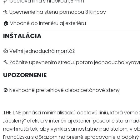
📏 Oceľová línia s hrúbkou 1,5 mm
🔩 Upevnenie na stenu pomocou 3 klincov
🏠 Vhodné do interiéru aj exteriéru
INŠTALÁCIA
👍 Veľmi jednoduchá montáž
🔨 Začnite upevnením stredu, potom jednoducho vyrov
UPOZORNENIE
🚫 Nevhodné pre tehlové alebo betónové steny
THE LINE prináša minimalistickú oceľovú líniu, ktorá v
„kreslený“ efekt a v interiéri aj exteriéri pôsobí čisto 
navrhnutá tak, aby vynikla samostatne nad stolom, v ob
Francúzsku s dôrazom na presné spracovanie a odolný 