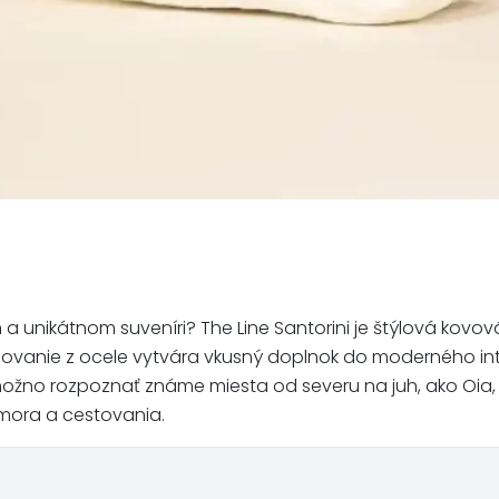
a unikátnom suveníri? The Line Santorini je štýlová kovo
racovanie z ocele vytvára vkusný doplnok do moderného i
ožno rozpoznať známe miesta od severu na juh, ako Oia, P
 mora a cestovania.