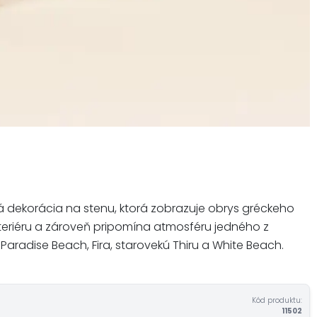
vá dekorácia na stenu, ktorá zobrazuje obrys gréckeho
nteriéru a zároveň pripomína atmosféru jedného z
aradise Beach, Fira, starovekú Thiru a White Beach.
Kód produktu:
11502