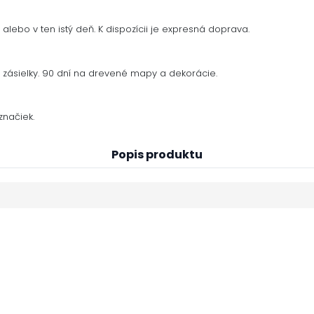
alebo v ten istý deň. K dispozícii je expresná doprava.
zásielky. 90 dní na drevené mapy a dekorácie.
načiek.
Popis produktu