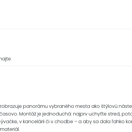
najte
erne zobrazuje panorámu vybraného mesta ako štýlovú náste
a nadčasovo. Montáž je jednoduchá: najprv uchyťte stred, p
ývačke, v kancelárii či v chodbe – a aby sa dala ľahko k
materiál.