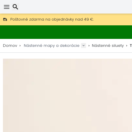
Poštovné zdarma na objednávky nad 49 €.
30 dní na vrátenie, 90 dní na drevené mapy a dekorácie.
Originálny výrobca máp a dekorácií.
Hľadať
Domov
Nástenné mapy a dekorácie
Nástenné siluety
T