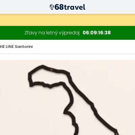
Zľavy na letný výpredaj
06
09
16
37
HE LINE Santorini
Hľadať