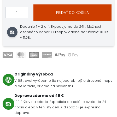
PRIDAŤ DO KOŠÍKA
Dodanie 1 - 2 dní. Expedujeme do 24h. Možnosť
osobného odberu. Predpokladané doručenie: 10.08.
- 11.08.
Originálny výrobca
V 68travel vyrábame tie najpodrobnejšie drevené mapy
a dekorácie, priamo na Slovensku.
Doprava zdarma od 49 €
100 štýlov na sklade. Expedícia do celého sveta do 24
hodín alebo v ten istý deň. K dispozícii je expresná
doprava.