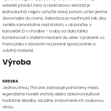
exteriéri pôsobí čisto a nadčasovo. Montáž je
jednoduchá: najprv uchyťte stred, potom už len jemne
dorovnajte do roviny. Dekorácia je navrhnutá tak, aby
vynikla samostatne nad stolom, v obývačke, v
kancelárii či v chodbe – a aby sa dala ľahko
kombinovať s ďalšími mestami do série. Vyrobené vo
Francúzsku s dôrazom na presné spracovanie a
odolný materiál.
Výroba
KRESBA
Jednou líniou The Line zobrazuje panorámy miest,
legendárne horské vrcholy alebo dokonca kultové
hudobné skladby vizuálne znázornené ich zvukovou
vlnou.