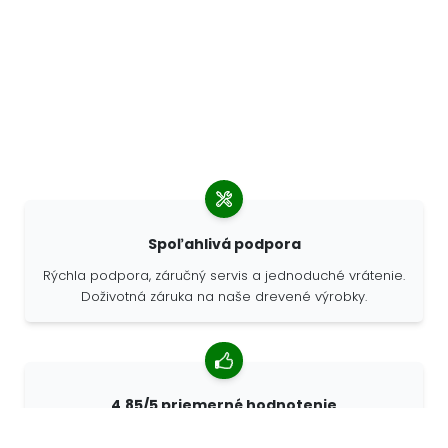
Spoľahlivá podpora
Rýchla podpora, záručný servis a jednoduché vrátenie.
Doživotná záruka na naše drevené výrobky.
4,85/5 priemerné hodnotenie
Viac ako 7400 recenzií od zákazníkov z celého sveta.