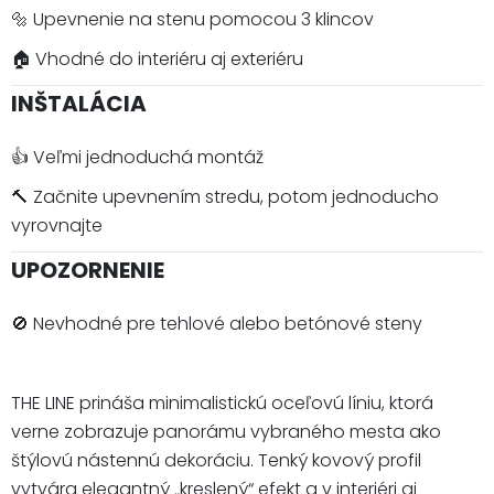
🔩 Upevnenie na stenu pomocou 3 klincov
🏠 Vhodné do interiéru aj exteriéru
INŠTALÁCIA
👍 Veľmi jednoduchá montáž
🔨 Začnite upevnením stredu, potom jednoducho
vyrovnajte
UPOZORNENIE
🚫 Nevhodné pre tehlové alebo betónové steny
THE LINE prináša minimalistickú oceľovú líniu, ktorá
verne zobrazuje panorámu vybraného mesta ako
štýlovú nástennú dekoráciu. Tenký kovový profil
vytvára elegantný „kreslený“ efekt a v interiéri aj