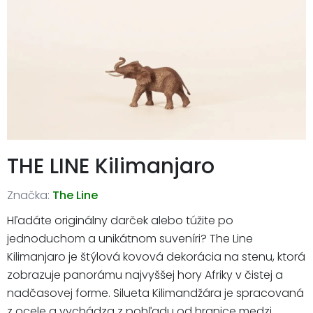
THE LINE Kilimanjaro
Značka:
The Line
Hľadáte originálny darček alebo túžite po
jednoduchom a unikátnom suveníri? The Line
Kilimanjaro je štýlová kovová dekorácia na stenu, ktorá
zobrazuje panorámu najvyššej hory Afriky v čistej a
nadčasovej forme. Silueta Kilimandžára je spracovaná
z ocele a vychádza z pohľadu od hranice medzi