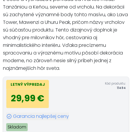
Tanzániou a Keňou, severne od vrcholu. Na dekorácii
sú zachytené významné body tohto masívu, ako Lava
Tower, Mawenzi a Uhuru Peak, pričom názvy vrcholov
sú súčasťou produktu. Tento dizajnový doplnok je
vhodný pre milovníkov hôr, cestovania aj
minimalistického interiéru. Vďaka precíznemu
spracovaniu a výraznému motívu pôsobí dekorácia
moderne, no zároveň nesie silný príbeh jednej z
najznámejších hôr sveta.
Kód produktu:
LETNÝ VÝPREDAJ
11494
29,99 €
Garancia najlepšej ceny
Skladom