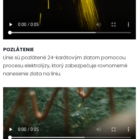
POZLÁTENIE
Línie sú pozlátené 24-karátovým zlatom pomocou
procesu elektrolýzy, ktorý zabezpečuje rovnomerné
nanesenie zlata na líniu.