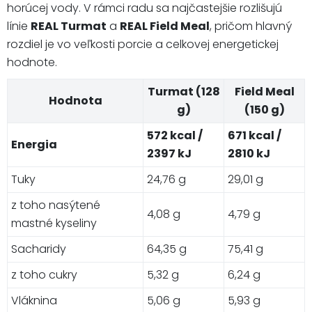
horúcej vody. V rámci radu sa najčastejšie rozlišujú
línie
REAL Turmat
a
REAL Field Meal
, pričom hlavný
rozdiel je vo veľkosti porcie a celkovej energetickej
hodnote.
Turmat (128
Field Meal
Hodnota
g)
(150 g)
572 kcal /
671 kcal /
Energia
2397 kJ
2810 kJ
Tuky
24,76 g
29,01 g
z toho nasýtené
4,08 g
4,79 g
mastné kyseliny
Sacharidy
64,35 g
75,41 g
z toho cukry
5,32 g
6,24 g
Vláknina
5,06 g
5,93 g