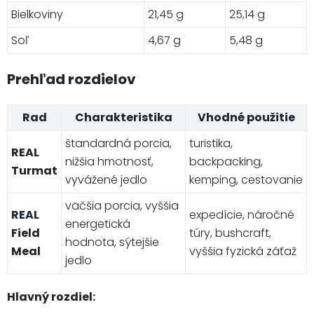
Bielkoviny
21,45 g
25,14 g
Soľ
4,67 g
5,48 g
Prehľad rozdielov
Rad
Charakteristika
Vhodné použitie
štandardná porcia,
turistika,
REAL
nižšia hmotnosť,
backpacking,
Turmat
vyvážené jedlo
kemping, cestovanie
väčšia porcia, vyššia
REAL
expedície, náročné
energetická
Field
túry, bushcraft,
hodnota, sýtejšie
Meal
vyššia fyzická záťaž
jedlo
Hlavný rozdiel: