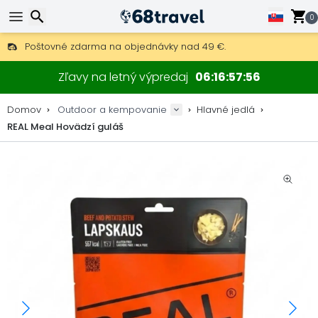
0
Poštovné zdarma na objednávky nad 49 €.
30 dní na vrátenie, 90 dní na drevené mapy a dekorácie.
Hľadať
Najlepšie ceny na outdoor vybavenie a doplnky.
Zľavy na letný výpredaj
06
16
57
56
Domov
Outdoor a kempovanie
Hlavné jedlá
REAL Meal Hovädzí guláš
Hľadať