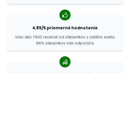
4,85/5 priemerné hodnotenie
Viac ako 7400 recenzií od zákazníkov z celého sveta.
98% zákazníkov nás odporúča.
Personalizované objednávky
Spoločnosť 68travel je originálnym výrobcom, čo
znamená, že môžeme rýchlo vytvárať individuálne
objednávky podľa vašich prianí.
Žijeme pre dobrodružstvo