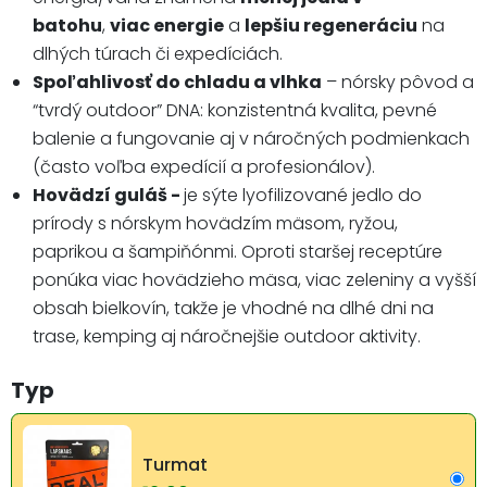
batohu
,
viac energie
a
lepšiu regeneráciu
na
dlhých túrach či expedíciách.
Spoľahlivosť do chladu a vlhka
– nórsky pôvod a
“tvrdý outdoor” DNA: konzistentná kvalita, pevné
balenie a fungovanie aj v náročných podmienkach
(často voľba expedícií a profesionálov).
Hovädzí guláš -
je sýte lyofilizované jedlo do
prírody s nórskym hovädzím mäsom, ryžou,
paprikou a šampiňónmi. Oproti staršej receptúre
ponúka viac hovädzieho mäsa, viac zeleniny a vyšší
obsah bielkovín, takže je vhodné na dlhé dni na
trase, kemping aj náročnejšie outdoor aktivity.
Typ
Turmat