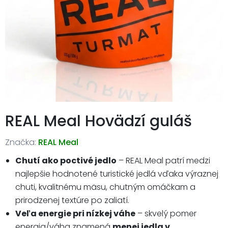
REAL Meal Hovädzí guláš
Značka:
REAL Meal
Chutí ako poctivé jedlo
– REAL Meal patrí medzi
najlepšie hodnotené turistické jedlá vďaka výraznej
chuti, kvalitnému mäsu, chutným omáčkam a
prirodzenej textúre po zaliatí.
Veľa energie pri nízkej váhe
– skvelý pomer
energia/váha znamená
menej jedla v