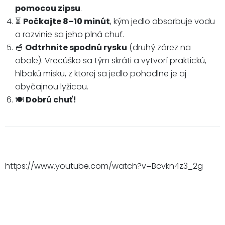
pomocou zipsu
.
⏳
Počkajte 8–10 minút
, kým jedlo absorbuje vodu
a rozvinie sa jeho plná chuť.
🥣
Odtrhnite spodnú rysku
(druhý zárez na
obale). Vrecúško sa tým skráti a vytvorí praktickú,
hlbokú misku, z ktorej sa jedlo pohodlne je aj
obyčajnou lyžicou.
🍽️
Dobrú chuť!
https://www.youtube.com/watch?v=Bcvkn4z3_2g