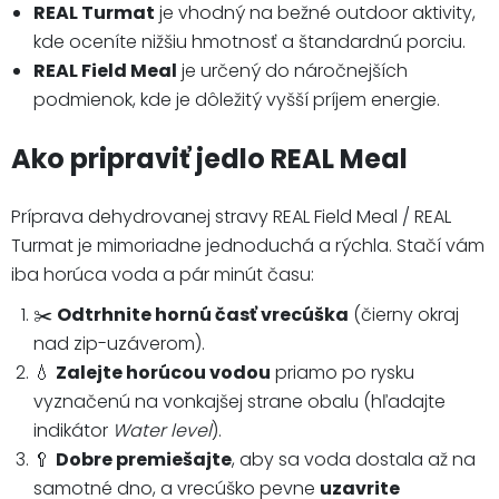
REAL Turmat
je vhodný na bežné outdoor aktivity,
kde oceníte nižšiu hmotnosť a štandardnú porciu.
REAL Field Meal
je určený do náročnejších
podmienok, kde je dôležitý vyšší príjem energie.
Ako pripraviť jedlo REAL Meal
Príprava dehydrovanej stravy REAL Field Meal / REAL
Turmat je mimoriadne jednoduchá a rýchla. Stačí vám
iba horúca voda a pár minút času:
✂️
Odtrhnite hornú časť vrecúška
(čierny okraj
nad zip-uzáverom).
💧
Zalejte horúcou vodou
priamo po rysku
vyznačenú na vonkajšej strane obalu (hľadajte
indikátor
Water level
).
🥄
Dobre premiešajte
, aby sa voda dostala až na
samotné dno, a vrecúško pevne
uzavrite