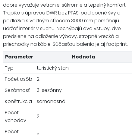
dobre vyvažuje vetranie, súkromie a tepelný komfort.
Tropiko s úpravou DWR bez PFAS, podlepené švy a
podlážka s vodným stĺpcom 3000 mm pomáhajú
udržať interiér v suchu. Nechýbajú dva vstupy, dve
predsiene na odloženie výbavy, stropné vrecká a
priechodky na káble. Súčasťou balenia je aj footprint.
Parameter
Hodnota
Typ
turistický stan
Počet osôb
2
Sezónnosť
3-sezónny
Konštrukcia
samonosná
Počet
2
vchodov
Počet