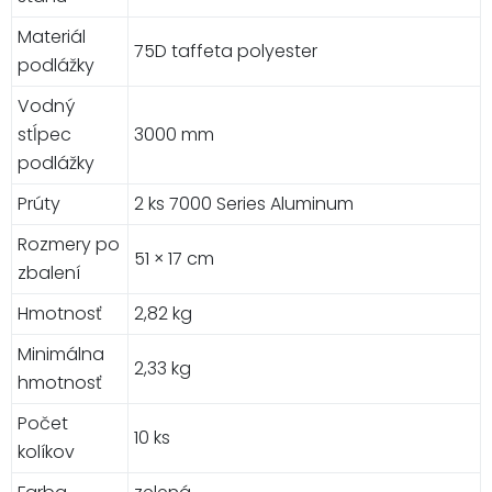
Materiál
75D taffeta polyester
podlážky
Vodný
stĺpec
3000 mm
podlážky
Prúty
2 ks 7000 Series Aluminum
Rozmery po
51 × 17 cm
zbalení
Hmotnosť
2,82 kg
Minimálna
2,33 kg
hmotnosť
Počet
10 ks
kolíkov