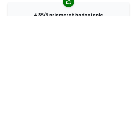
4,85/5 priemerné hodnotenie
Viac ako 7400 recenzií od zákazníkov z celého sveta.
98% zákazníkov nás odporúča.
Personalizované objednávky
Spoločnosť 68travel je originálnym výrobcom, čo
znamená, že môžeme rýchlo vytvárať individuálne
objednávky podľa vašich prianí.
Žijeme pre dobrodružstvo
V 68travel radi cestujeme a objavujeme. Snažíme sa
používať recyklované prírodné materiály a znižovať