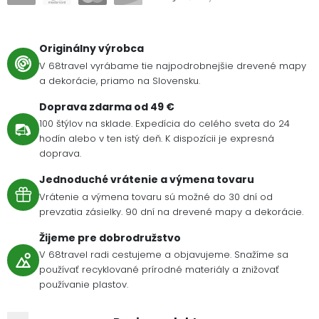
Originálny výrobca
V 68travel vyrábame tie najpodrobnejšie drevené mapy
a dekorácie, priamo na Slovensku.
Doprava zdarma od 49 €
100 štýlov na sklade. Expedícia do celého sveta do 24
hodín alebo v ten istý deň. K dispozícii je expresná
doprava.
Jednoduché vrátenie a výmena tovaru
Vrátenie a výmena tovaru sú možné do 30 dní od
prevzatia zásielky. 90 dní na drevené mapy a dekorácie.
Žijeme pre dobrodružstvo
V 68travel radi cestujeme a objavujeme. Snažíme sa
používať recyklované prírodné materiály a znižovať
používanie plastov.