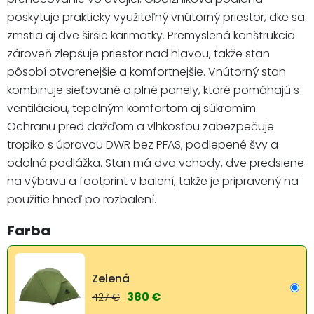
poskytuje prakticky využiteľný vnútorný priestor, dke sa
zmstia aj dve širšie karimatky. Premyslená konštrukcia
zároveň zlepšuje priestor nad hlavou, takže stan
pôsobí otvorenejšie a komfortnejšie. Vnútorný stan
kombinuje sieťované a plné panely, ktoré pomáhajú s
ventiláciou, tepelným komfortom aj súkromím.
Ochranu pred dažďom a vlhkosťou zabezpečuje
tropiko s úpravou DWR bez PFAS, podlepené švy a
odolná podlážka. Stan má dva vchody, dve predsiene
na výbavu a footprint v balení, takže je pripravený na
použitie hneď po rozbalení.
Farba
Zelená
380 €
427 €