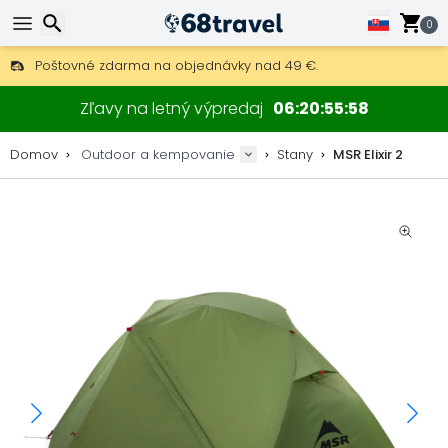
0
Poštovné zdarma na objednávky nad 49 €.
30 dní na vrátenie, 90 dní na drevené mapy a dekorácie.
Najlepšie ceny na outdoor vybavenie a doplnky.
Hľadať
Zľavy na letný výpredaj
06
20
55
57
Domov
Outdoor a kempovanie
Stany
MSR Elixir 2
Hľadať