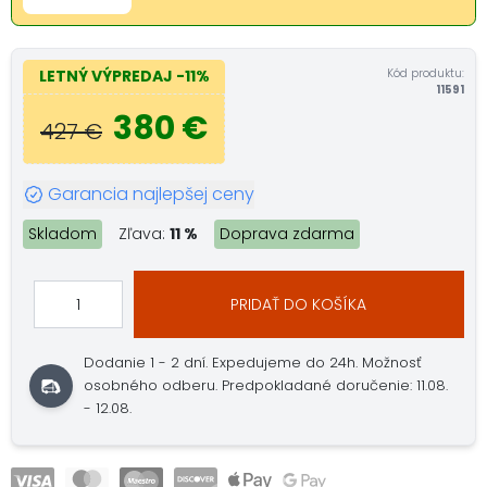
Kód produktu:
LETNÝ VÝPREDAJ
-11%
11591
380 €
427 €
Garancia najlepšej ceny
Skladom
Zľava:
11 %
Doprava zdarma
PRIDAŤ DO KOŠÍKA
Dodanie 1 - 2 dní.
Expedujeme do 24h.
Možnosť
osobného odberu.
Predpokladané doručenie: 11.08.
- 12.08.