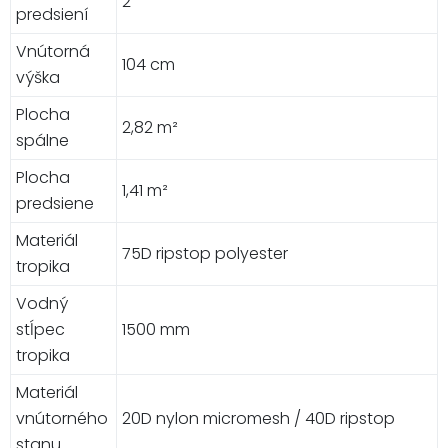
2
predsiení
Vnútorná
104 cm
výška
Plocha
2,82 m²
spálne
Plocha
1,41 m²
predsiene
Materiál
75D ripstop polyester
tropika
Vodný
stĺpec
1500 mm
tropika
Materiál
vnútorného
20D nylon micromesh / 40D ripstop
stanu