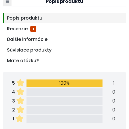
Popis produktu
Popis produktu
Recenzie
1
Ďalšie informácie
Súvisiace produkty
Máte otázku?
5
100%
1
4
0
3
0
2
0
1
0