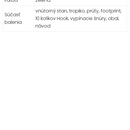
Farba
zelená
vnútorný stan, tropiko, prúty, footprint,
Súčasť
10 kolíkov Hook, vypínacie šnúry, obal,
balenia
návod