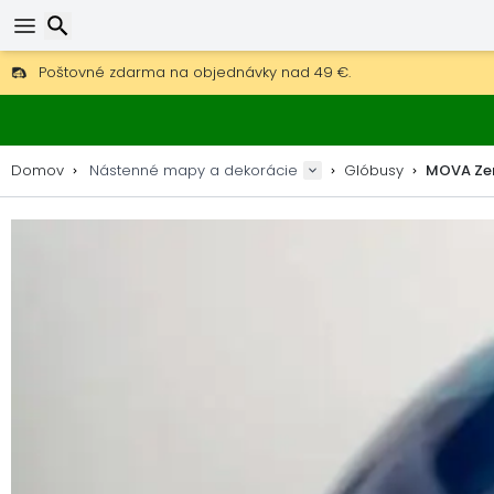
Poštovné zdarma na objednávky nad 49 €.
30 dní na vrátenie, 90 dní na drevené mapy a dekorácie.
Originálny výrobca máp a dekorácií.
Hľadať
Domov
Nástenné mapy a dekorácie
Glóbusy
MOVA Zem