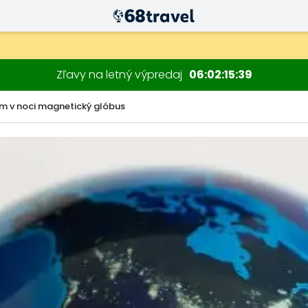
Zľavy na letný výpredaj
06
02
15
38
 v noci magnetický glóbus
Hľadať