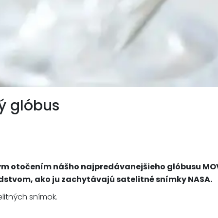
ý glóbus
rným otočením nášho najpredávanejšieho glóbusu MOV
udstvom, ako ju zachytávajú satelitné snímky NASA.
litných snímok.