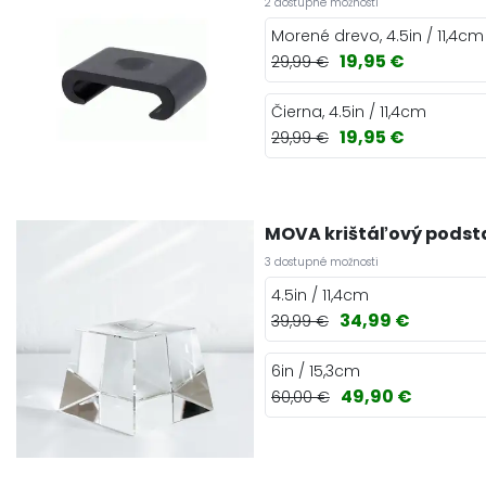
2 dostupné možnosti
Morené drevo, 4.5in / 11,4cm
19,95 €
29,99 €
Čierna, 4.5in / 11,4cm
19,95 €
29,99 €
MOVA krištáľový podst
3 dostupné možnosti
4.5in / 11,4cm
34,99 €
39,99 €
6in / 15,3cm
49,90 €
60,00 €