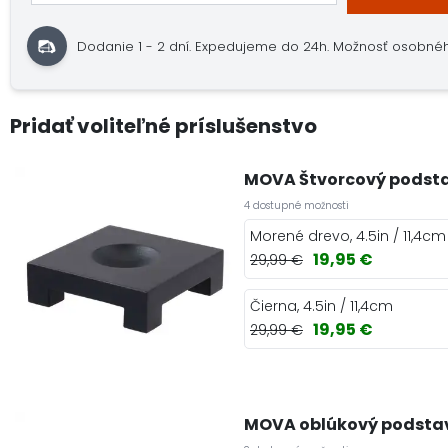
Dodanie 1 - 2 dní.
Expedujeme do 24h.
Možnosť osobné
Pridať voliteľné príslušenstvo
MOVA Štvorcový podst
4 dostupné možnosti
Morené drevo, 4.5in / 11,4cm
19,95 €
29,99 €
Čierna, 4.5in / 11,4cm
19,95 €
29,99 €
MOVA oblúkový podsta