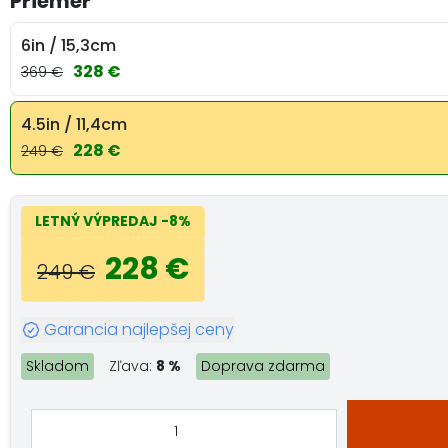
Priemer
6in / 15,3cm
328 €
369 €
4.5in / 11,4cm
228 €
249 €
LETNÝ VÝPREDAJ
-8%
228 €
249 €
Garancia najlepšej ceny
Skladom
Zľava:
8 %
Doprava zdarma