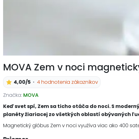
MOVA Zem v noci magnetick
4,00/5
4 hodnotenia zákazníkov
Značka:
MOVA
Keď svet spí, Zem sa ticho otáča do noci. S mode
planéty žiariacej zo všetkých oblastí obývaných ľ
Magnetický glóbus Zem v noci využíva viac ako 400 sate