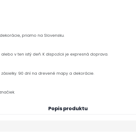
dekorácie, priamo na Slovensku.
alebo v ten istý deň. K dispozícii je expresná doprava.
zásielky. 90 dní na drevené mapy a dekorácie.
načiek.
Popis produktu