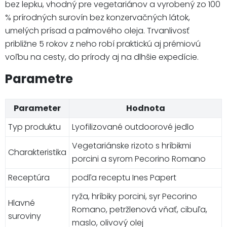
bez lepku, vhodný pre vegetariánov a vyrobený zo 100
% prírodných surovín bez konzervačných látok,
umelých prísad a palmového oleja. Trvanlivosť
približne 5 rokov z neho robí praktickú aj prémiovú
voľbu na cesty, do prírody aj na dlhšie expedície.
Parametre
Parameter
Hodnota
Typ produktu
Lyofilizované outdoorové jedlo
Vegetariánske rizoto s hríbikmi
Charakteristika
porcini a syrom Pecorino Romano
Receptúra
podľa receptu Ines Papert
ryža, hríbiky porcini, syr Pecorino
Hlavné
Romano, petržlenová vňať, cibuľa,
suroviny
maslo, olivový olej