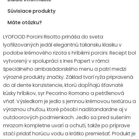
Súvisiace produkty
Máte otázku?
LYOFOOD Porcini Risotto prináša do sveta
lyofilizovaných jedál elegantnú taliansku klasiku v
podobe krémového rizota s hríbikmi porcini. Recept bol
vytvorený v spolupráci s Ines Papert v rámci
špeciálneho ambasádorského menu a patrí medzi
výrazné produkty značky. Základ tvorí ryža pripravená
do al dente konzistencie, ktorú dopĺňajú šťavnaté
kúsky hríbikov, syr Pecorino Romano a petržlenová
vňať. Výsledkom je jedlo s jemnou krémovou textúrou a
výraznou chuťou, ktoré pôsobí nadštandardne aj v
outdoorových podmienkach. Jedlo sa pred sušením
mrazom kompletne uvarí a ochutí, takže po príprave
stačí pridať horúcu vodu a krátko premiešať. Produkt je