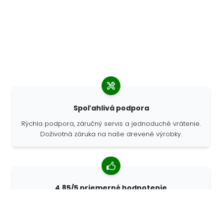
Spoľahlivá podpora
Rýchla podpora, záručný servis a jednoduché vrátenie.
Doživotná záruka na naše drevené výrobky.
4,85/5 priemerné hodnotenie
Viac ako 7400 recenzií od zákazníkov z celého sveta.
98% zákazníkov nás odporúča.