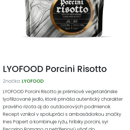
LYOFOOD Porcini Risotto
Značka:
LYOFOOD
LYOFOOD Porcini Risotto je prémiové vegetariánske
lyofilizované jedlo, ktoré prináša autentický charakter
pravého rizota aj do outdoorových podmienok.
Recept vznikol v spolupráci s ambasádorkou značky
Ines Papert a kombinuje ryžu, hríbiky porcini, syr
Pecorino Romano a petržlenovú vňať do