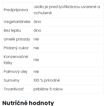
Jedlo je pred lyofilizáciou uvarené a
Predpríprava
ochutené
Vegetariánske
áno
Bez lepku
áno
Umelé prísady
nie
Pridaný cukor
nie
Konzervačné
nie
látky
Palmový olej
nie
Suroviny
100 % prírodné
Trvanlivosť
približne 5 rokov
Nutričné hodnoty