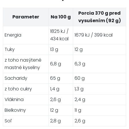
Porcia 370 g pred
Parameter
Na 100 g
vysušením (92 g)
1825 kJ /
Energia
1679 kJ / 399 kcal
434 kcal
Tuky
13 g
12 g
z toho nasýtené
6,8 g
6,3 g
mastné kyseliny
Sacharidy
65 g
60 g
z toho cukry
1,4 g
1,3 g
Vláknina
2,6 g
2,4 g
Bielkoviny
12 g
11 g
Soľ
2,8 g
2,6 g