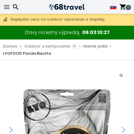
Poštovné zdarma na objednávky nad 49 €.
0
30 dní na vrátenie, 90 dní na drevené mapy a dekorácie.
Najlepšie ceny na outdoor vybavenie a doplnky.
Hľadať
Zľavy na letný výpredaj
06
03
10
27
Domov
Outdoor a kempovanie
Hlavné jedlá
LYOFOOD Porcini Risotto
Hľadať