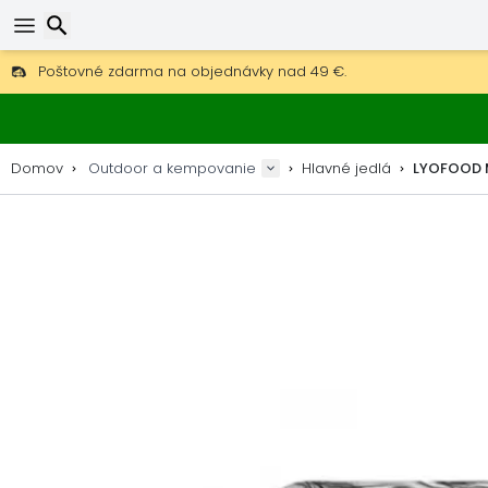
Poštovné zdarma na objednávky nad 49 €.
30 dní na vrátenie, 90 dní na drevené mapy a dekorácie.
Hľadať
Najlepšie ceny na outdoor vybavenie a doplnky.
Domov
Outdoor a kempovanie
Hlavné jedlá
LYOFOOD 