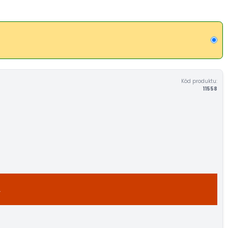
Kód produktu:
11558
A