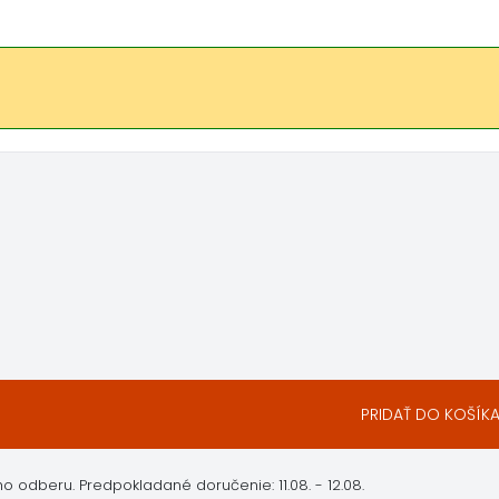
PRIDAŤ DO KOŠÍK
ho odberu.
Predpokladané doručenie: 11.08. - 12.08.