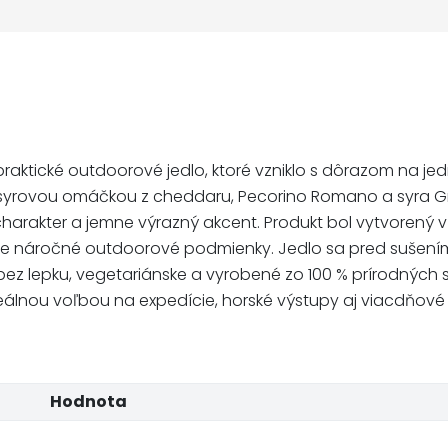
raktické outdoorové jedlo, ktoré vzniklo s dôrazom na 
syrovou omáčkou z cheddaru, Pecorino Romano a syra Gr
harakter a jemne výrazný akcent. Produkt bol vytvorený
 náročné outdoorové podmienky. Jedlo sa pred sušením 
e bez lepku, vegetariánske a vyrobené zo 100 % prírodných
 ideálnou voľbou na expedície, horské výstupy aj viacdňov
Hodnota