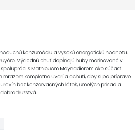
jednoduchú konzumáciu a vysokú energetickú hodnotu.
uyère. Výslednú chuť dopĺňajú huby marinované v
 v spolupráci s Mathieuom Maynadierom ako súčasť
mrazom kompletne uvarí a ochutí, aby si po príprave
 surovín bez konzervačných látok, umelých prísad a
é dobrodružstvá.