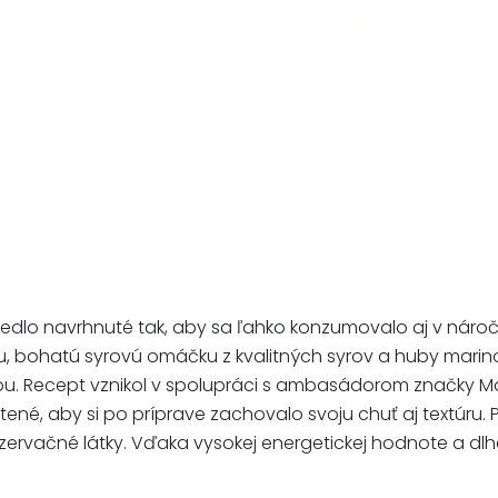
jedlo navrhnuté tak, aby sa ľahko konzumovalo aj v nár
 bohatú syrovú omáčku z kvalitných syrov a huby marin
u. Recept vznikol v spolupráci s ambasádorom značky Mat
tené, aby si po príprave zachovalo svoju chuť aj textúru. 
rvačné látky. Vďaka vysokej energetickej hodnote a dlhej 