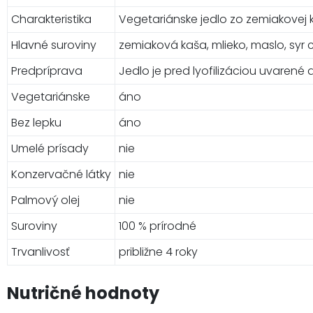
Charakteristika
Vegetariánske jedlo zo zemiakovej 
Hlavné suroviny
zemiaková kaša, mlieko, maslo, syr
Predpríprava
Jedlo je pred lyofilizáciou uvarené
Vegetariánske
áno
Bez lepku
áno
Umelé prísady
nie
Konzervačné látky
nie
Palmový olej
nie
Suroviny
100 % prírodné
Trvanlivosť
približne 4 roky
Nutričné hodnoty