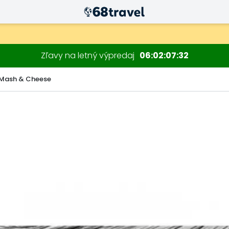
Zľavy na letný výpredaj
06
02
07
30
Mash & Cheese
Hľadať