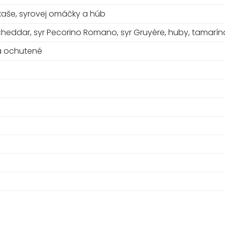
kaše, syrovej omáčky a húb
 cheddar, syr Pecorino Romano, syr Gruyère, huby, tamarín
 a ochutené