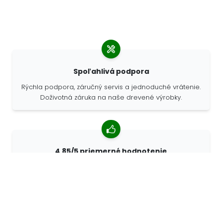
Spoľahlivá podpora
Rýchla podpora, záručný servis a jednoduché vrátenie.
Doživotná záruka na naše drevené výrobky.
4,85/5 priemerné hodnotenie
Viac ako 7400 recenzií od zákazníkov z celého sveta.
98% zákazníkov nás odporúča.