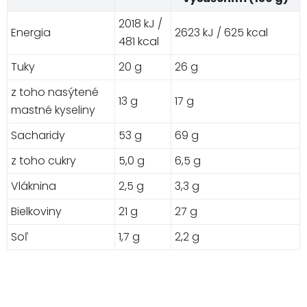
2018 kJ /
Energia
2623 kJ / 625 kcal
481 kcal
Tuky
20 g
26 g
z toho nasýtené
13 g
17 g
mastné kyseliny
Sacharidy
53 g
69 g
z toho cukry
5,0 g
6,5 g
Vláknina
2,5 g
3,3 g
Bielkoviny
21 g
27 g
Soľ
1,7 g
2,2 g