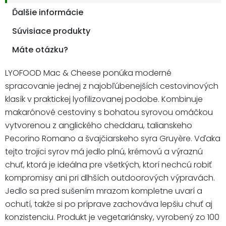
Ďalšie informácie
Súvisiace produkty
Máte otázku?
LYOFOOD Mac & Cheese ponúka moderné
spracovanie jednej z najobľúbenejších cestovinových
klasík v praktickej lyofilizovanej podobe. Kombinuje
makarónové cestoviny s bohatou syrovou omáčkou
vytvorenou z anglického cheddaru, talianskeho
Pecorino Romano a švajčiarskeho syra Gruyère. Vďaka
tejto trojici syrov má jedlo plnú, krémovú a výraznú
chuť, ktorá je ideálna pre všetkých, ktorí nechcú robiť
kompromisy ani pri dlhších outdoorových výpravách.
Jedlo sa pred sušením mrazom kompletne uvarí a
ochutí, takže si po príprave zachováva lepšiu chuť aj
konzistenciu. Produkt je vegetariánsky, vyrobený zo 100