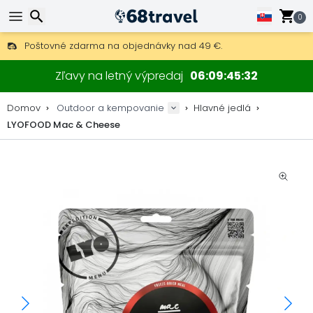
0
Poštovné zdarma na objednávky nad 49 €.
30 dní na vrátenie, 90 dní na drevené mapy a dekorácie.
Hľadať
Najlepšie ceny na outdoor vybavenie a doplnky.
Zľavy na letný výpredaj
06
09
45
32
Domov
Outdoor a kempovanie
Hlavné jedlá
LYOFOOD Mac & Cheese
Hľadať