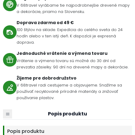
V 68travel vyrábame tie najpodrobnejšie drevené mapy
a dekorácie, priamo na Slovensku.
Doprava zdarma od 49 €
100 štýlov na sklade. Expedícia do celého sveta do 24
hodín alebo v ten istý deň. K dispozícii je expresná
doprava.
Jednoduché vrátenie a výmena tovaru
Vrátenie a výmena tovaru sú možné do 30 dní od
prevzatia zásielky. 90 dní na drevené mapy a dekorácie.
Žijeme pre dobrodružstvo
V 68travel radi cestujeme a objavujeme. Snažíme sa
používať recyklované prírodné materiály a znižovať
používanie plastov.
Popis produktu
Popis produktu