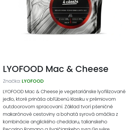
LYOFOOD Mac & Cheese
Značka:
LYOFOOD
LYOFOOD Mac & Cheese je vegetariánske lyofilizované
jedlo, ktoré prináša obľúbenú klasiku v prémiovom
outdoorovom spracovaní. Základ tvorí pšeničné
makarónové cestoviny a bohatá syrová omáčka z
kombinácie anglického cheddaru, talianskeho
Pecorino Romano a švajčiarskeho syra Gruyère.