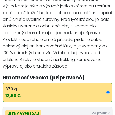
Výsledkom je sýte a výrazné jedlo s krémovou textúrou,
ktoré poteší každého, kto si chce aj na cestách dopriať
plnú chuť a kvalitné suroviny. Pred lyofilizáciou je jedlo
klasicky uvarené a ochutené, aby si zachovalo
prirodzený charakter aj po jednoduchej príprave.
Produkt neobsahuje umelé prísady, pridané cukry,
palmový olej ani konzervačné látky a je vyrobený zo
100 % prírodných surovín. Vďaka dlhej trvanlivosti
približne 4 roky je vhodný na trekking, kempovanie,
výpravy aj ako praktická zásoba.
Hmotnosť vrecka (pripravené)
370 g
12,90 €
Kód produktu:
LETNÝ VÝPREDAJ