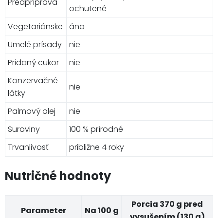
Predpríprava
ochutené
Vegetariánske
áno
Umelé prísady
nie
Pridaný cukor
nie
Konzervačné
nie
látky
Palmový olej
nie
Suroviny
100 % prírodné
Trvanlivosť
približne 4 roky
Nutričné hodnoty
Porcia 370 g pred
Parameter
Na 100 g
vysušením (130 g)