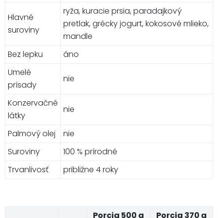
ryža, kuracie prsia, paradajkový
Hlavné
pretlak, grécky jogurt, kokosové mlieko,
suroviny
mandle
Bez lepku
áno
Umelé
nie
prísady
Konzervačné
nie
látky
Palmový olej
nie
Suroviny
100 % prírodné
Trvanlivosť
približne 4 roky
Porcia 500 g
Porcia 370 g