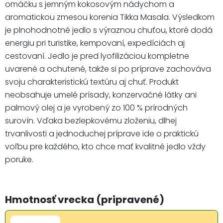
omáčku s jemným kokosovým nádychom a
aromatickou zmesou korenia Tikka Masala. Výsledkom
je plnohodnotné jedlo s výraznou chuťou, ktoré dodá
energiu pri turistike, kempovaní, expedíciách aj
cestovaní. Jedlo je pred lyofilizáciou kompletne
uvarené a ochutené, takže si po príprave zachováva
svoju charakteristickú textúru aj chuť. Produkt
neobsahuje umelé prísady, konzervačné látky ani
palmový olej a je vyrobený zo 100 % prírodných
surovín. Vďaka bezlepkovému zloženiu, dlhej
trvanlivosti a jednoduchej príprave ide o praktickú
voľbu pre každého, kto chce mať kvalitné jedlo vždy
poruke.
Hmotnosť vrecka (pripravené)