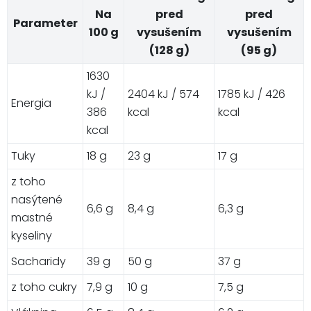
Na
pred
pred
Parameter
100 g
vysušením
vysušením
(128 g)
(95 g)
1630
kJ /
2404 kJ / 574
1785 kJ / 426
Energia
386
kcal
kcal
kcal
Tuky
18 g
23 g
17 g
z toho
nasýtené
6,6 g
8,4 g
6,3 g
mastné
kyseliny
Sacharidy
39 g
50 g
37 g
z toho cukry
7,9 g
10 g
7,5 g