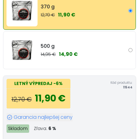
370 g
11,90 €
12,70 €
500 g
14,90 €
14,95 €
Kód produktu:
LETNÝ VÝPREDAJ
-6%
11544
11,90 €
12,70 €
Garancia najlepšej ceny
Skladom
Zľava:
6 %