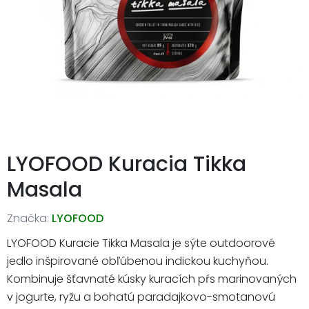
LYOFOOD Kuracia Tikka
Masala
Značka:
LYOFOOD
LYOFOOD Kuracie Tikka Masala je sýte outdoorové
jedlo inšpirované obľúbenou indickou kuchyňou.
Kombinuje šťavnaté kúsky kuracích pŕs marinovaných
v jogurte, ryžu a bohatú paradajkovo-smotanovú