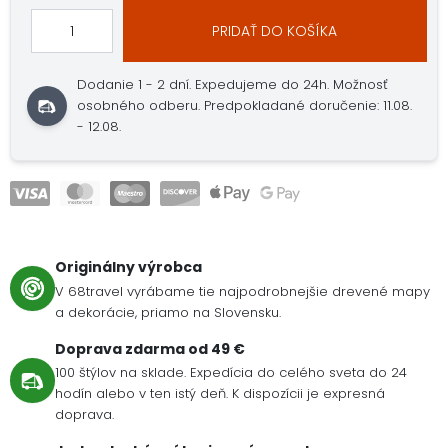
PRIDAŤ DO KOŠÍKA
Dodanie 1 - 2 dní.
Expedujeme do 24h.
Možnosť
osobného odberu.
Predpokladané doručenie: 11.08.
- 12.08.
Originálny výrobca
V 68travel vyrábame tie najpodrobnejšie drevené mapy
a dekorácie, priamo na Slovensku.
Doprava zdarma od 49 €
100 štýlov na sklade. Expedícia do celého sveta do 24
hodín alebo v ten istý deň. K dispozícii je expresná
doprava.