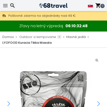
0
Poštovné zdarma na objednávky nad 49 €.
30 dní na vrátenie, 90 dní na drevené mapy a dekorácie.
Hľadať
Najlepšie ceny na outdoor vybavenie a doplnky.
Zľavy na letný výpredaj
06
10
32
48
Domov
Outdoor a kempovanie
Hlavné jedlá
LYOFOOD Kuracia Tikka Masala
Hľadať