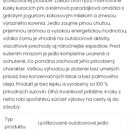
lyofilizovanej podobe. Základ tvorí ryža, marinované
kúsky kuracích pŕs a krémová paradajková omáčka s
gréckym jogurtom, kokosovým mliekom a zmesou
výrazného korenia. Jedlo zaujme plnou chuťou,
príjemnou arómou a vysokou energetickou hodnotou,
vďaka čomu je vhodné na outdoorové aktivity,
viacdňové prechody aj náročnejšie expedície. Pred
sušením mrazom je jedlo kompletne uvarené a
ochutené, čo pomáha zachovať jeho prirodzený
charakter. Veľkou výhodou je zloženie bez umelých
prísad, bez konzervačných látok a bez palmového
oleja. Produkt je bez lepku a vyrobený zo 100 %
prírodných surovín. Dlhá trvanlivosť približne 4 roky z
neho robí spoľahlivú súčasť výbavy na cesty aj do
zásoby.
Typ
Lyofilizované outdoorové jedlo
produktu