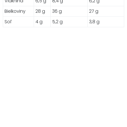
Vláknina
6,5 g
8,4 g
6,2 g
Bielkoviny
28 g
36 g
27 g
Soľ
4 g
5,2 g
3,8 g