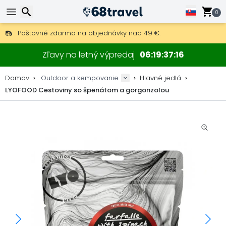
0
Poštovné zdarma na objednávky nad 49 €.
30 dní na vrátenie, 90 dní na drevené mapy a dekorácie.
Hľadať
Najlepšie ceny na outdoor vybavenie a doplnky.
Zľavy na letný výpredaj
06
19
37
15
Domov
Outdoor a kempovanie
Hlavné jedlá
LYOFOOD Cestoviny so špenátom a gorgonzolou
Hľadať