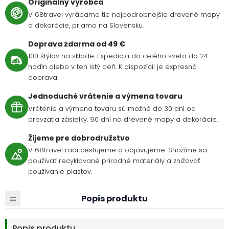
Originálny výrobca
V 68travel vyrábame tie najpodrobnejšie drevené mapy
a dekorácie, priamo na Slovensku.
Doprava zdarma od 49 €
100 štýlov na sklade. Expedícia do celého sveta do 24
hodín alebo v ten istý deň. K dispozícii je expresná
doprava.
Jednoduché vrátenie a výmena tovaru
Vrátenie a výmena tovaru sú možné do 30 dní od
prevzatia zásielky. 90 dní na drevené mapy a dekorácie.
Žijeme pre dobrodružstvo
V 68travel radi cestujeme a objavujeme. Snažíme sa
používať recyklované prírodné materiály a znižovať
používanie plastov.
Popis produktu
Popis produktu