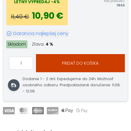
Kód produktu:
LETNÝ VÝPREDAJ
-4%
11555
10,90 €
11,40 €
Garancia najlepšej ceny
Skladom
Zľava:
4 %
PRIDAŤ DO KOŠÍKA
Dodanie 1 - 2 dní.
Expedujeme do 24h.
Možnosť
osobného odberu.
Predpokladané doručenie: 11.08.
- 12.08.