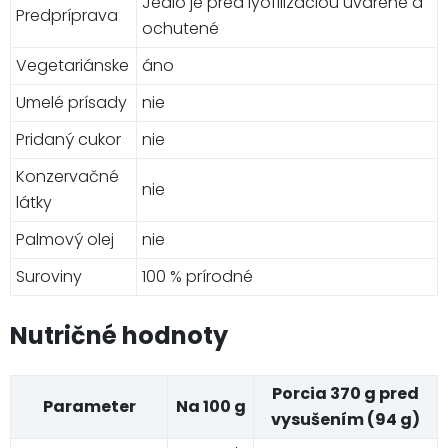
Jedlo je pred lyofilizáciou uvarené a
Predpríprava
ochutené
Vegetariánske
áno
Umelé prísady
nie
Pridaný cukor
nie
Konzervačné
nie
látky
Palmový olej
nie
Suroviny
100 % prírodné
Nutričné hodnoty
Porcia 370 g pred
Parameter
Na 100 g
vysušením (94 g)