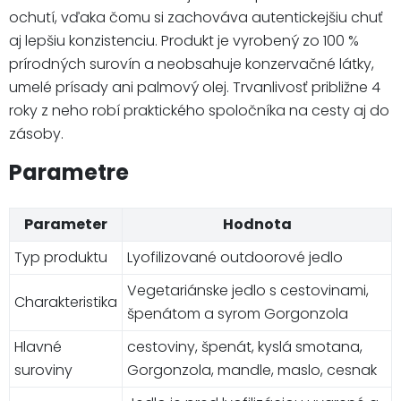
ochutí, vďaka čomu si zachováva autentickejšiu chuť
aj lepšiu konzistenciu. Produkt je vyrobený zo 100 %
prírodných surovín a neobsahuje konzervačné látky,
umelé prísady ani palmový olej. Trvanlivosť približne 4
roky z neho robí praktického spoločníka na cesty aj do
zásoby.
Parametre
Parameter
Hodnota
Typ produktu
Lyofilizované outdoorové jedlo
Vegetariánske jedlo s cestovinami,
Charakteristika
špenátom a syrom Gorgonzola
Hlavné
cestoviny, špenát, kyslá smotana,
suroviny
Gorgonzola, mandle, maslo, cesnak