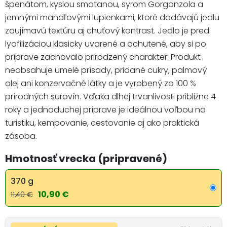
špenátom, kyslou smotanou, syrom Gorgonzola a
jemnými mandľovými lupienkami, ktoré dodávajú jedlu
zaujímavú textúru aj chuťový kontrast. Jedlo je pred
lyofilizáciou klasicky uvarené a ochutené, aby si po
príprave zachovalo prirodzený charakter. Produkt
neobsahuje umelé prísady, pridané cukry, palmový
olej ani konzervačné látky a je vyrobený zo 100 %
prírodných surovín. Vďaka dlhej trvanlivosti približne 4
roky a jednoduchej príprave je ideálnou voľbou na
turistiku, kempovanie, cestovanie aj ako praktická
zásoba.
Hmotnosť vrecka (pripravené)
370 g
10,90 €
11,40 €