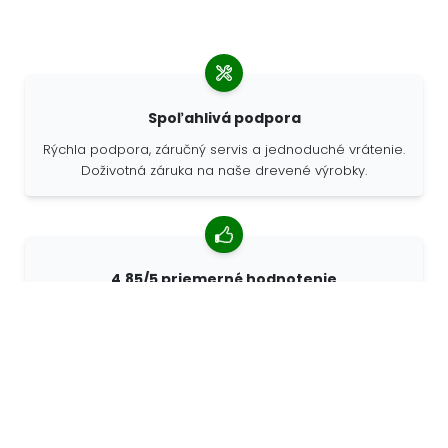
Spoľahlivá podpora
Rýchla podpora, záručný servis a jednoduché vrátenie.
Doživotná záruka na naše drevené výrobky.
4,85/5 priemerné hodnotenie
Viac ako 7400 recenzií od zákazníkov z celého sveta.
98% zákazníkov nás odporúča.
Personalizované objednávky