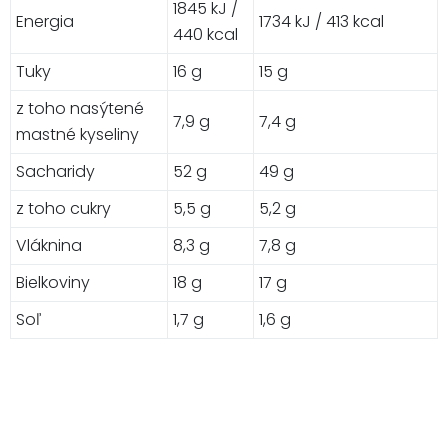
1845 kJ /
Energia
1734 kJ / 413 kcal
440 kcal
Tuky
16 g
15 g
z toho nasýtené
7,9 g
7,4 g
mastné kyseliny
Sacharidy
52 g
49 g
z toho cukry
5,5 g
5,2 g
Vláknina
8,3 g
7,8 g
Bielkoviny
18 g
17 g
Soľ
1,7 g
1,6 g