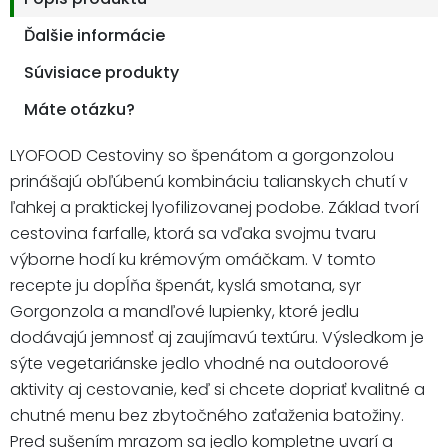
Ďalšie informácie
Súvisiace produkty
Máte otázku?
LYOFOOD Cestoviny so špenátom a gorgonzolou
prinášajú obľúbenú kombináciu talianskych chutí v
ľahkej a praktickej lyofilizovanej podobe. Základ tvorí
cestovina farfalle, ktorá sa vďaka svojmu tvaru
výborne hodí ku krémovým omáčkam. V tomto
recepte ju dopĺňa špenát, kyslá smotana, syr
Gorgonzola a mandľové lupienky, ktoré jedlu
dodávajú jemnosť aj zaujímavú textúru. Výsledkom je
sýte vegetariánske jedlo vhodné na outdoorové
aktivity aj cestovanie, keď si chcete dopriať kvalitné a
chutné menu bez zbytočného zaťaženia batožiny.
Pred sušením mrazom sa jedlo kompletne uvarí a