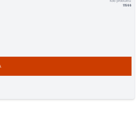
Kód produktu:
11566
A