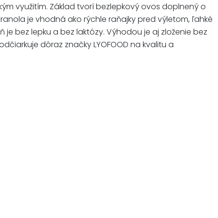
ckým využitím. Základ tvorí bezlepkový ovos doplnený o
ranola je vhodná ako rýchle raňajky pred výletom, ľahké
e bez lepku a bez laktózy. Výhodou je aj zloženie bez
odčiarkuje dôraz značky LYOFOOD na kvalitu a