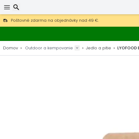
Poštovné zdarma na objednávky nad 49 €.
30 dní na vrátenie, 90 dní na drevené mapy a dekorácie.
Hľadať
Najlepšie ceny na outdoor vybavenie a doplnky.
Domov
Outdoor a kempovanie
Jedlo a pitie
LYOFOOD B