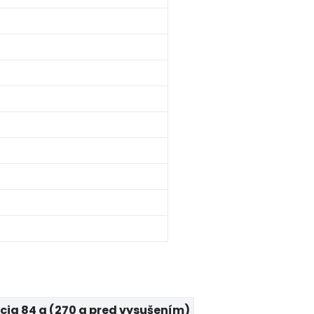
cia 84 g (270 g pred vysušením)