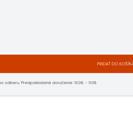
PRIDAŤ DO KOŠÍK
 odberu. Predpokladané doručenie: 10.08. - 11.08.