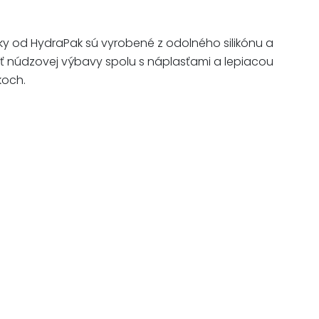
y od HydraPak sú vyrobené z odolného silikónu a
asť núdzovej výbavy spolu s náplasťami a lepiacou
koch.