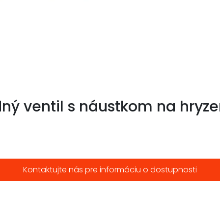
ný ventil s náustkom na hryze
Kontaktujte nás pre informáciu o dostupnosti