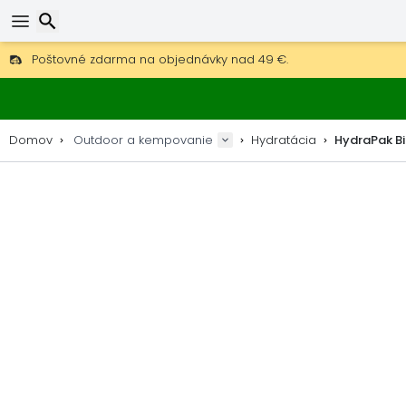
Poštovné zdarma na objednávky nad 49 €.
30 dní na vrátenie, 90 dní na drevené mapy a dekorácie.
Hľadať
Najlepšie ceny na outdoor vybavenie a doplnky.
Domov
Outdoor a kempovanie
Hydratácia
HydraPak Bi