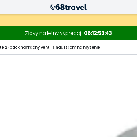
Zľavy na letný výpredaj
06
12
53
42
te 2-pack náhradný ventil s náustkom na hryzenie
Hľadať