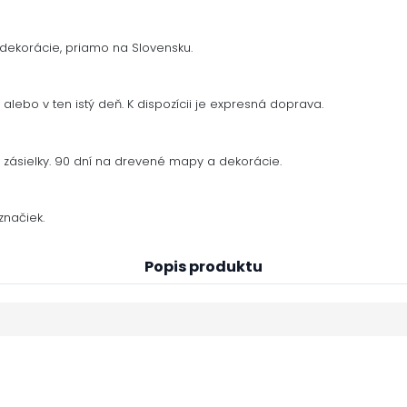
dekorácie, priamo na Slovensku.
alebo v ten istý deň. K dispozícii je expresná doprava.
zásielky. 90 dní na drevené mapy a dekorácie.
načiek.
Popis produktu