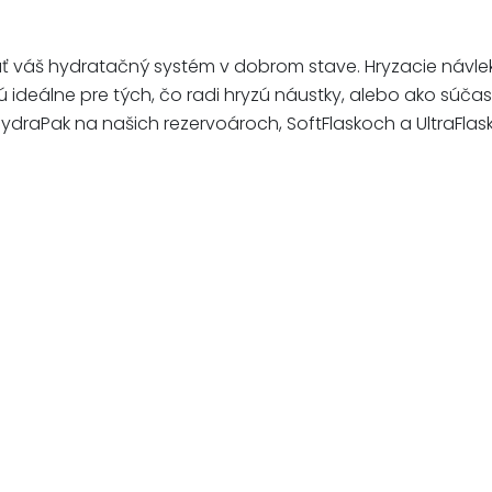
 váš hydratačný systém v dobrom stave. Hryzacie návlek
ú ideálne pre tých, čo radi hryzú náustky, alebo ako súč
HydraPak na našich rezervoároch, SoftFlaskoch a UltraFlas