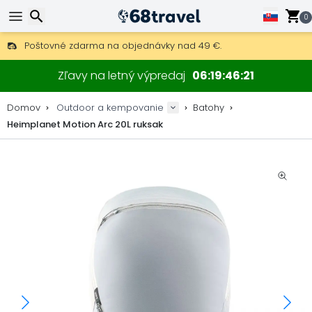
0
Poštovné zdarma na objednávky nad 49 €.
30 dní na vrátenie, 90 dní na drevené mapy a dekorácie.
Najlepšie ceny na outdoor vybavenie a doplnky.
Hľadať
Zľavy na letný výpredaj
06
19
46
20
Domov
Outdoor a kempovanie
Batohy
Heimplanet Motion Arc 20L ruksak
Hľadať