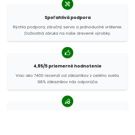
Spoľahlivá podpora
Rýchla podpora, záručný servis a jednoduché vrátenie.
Doživotná záruka na naše drevené výrobky.
4,85/5 priemerné hodnotenie
Viac ako 7400 recenzií od zákazníkov z celého sveta.
98% zákazníkov nás odporúča.
Personalizované objednávky
Spoločnosť 68travel je originálnym výrobcom, čo
znamená, že môžeme rýchlo vytvárať individuálne