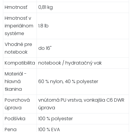
Hmotnosť
0,81 kg
Hmotnosť v
imperiálnom
1.8 lb
systéme
Vhodné pre
do 16"
notebook
Kompatibilita
notebook / hydratačný vak
Materiál -
hlavná
60 % nylon, 40 % polyester
tkanina
Povrchová
vnútorná PU vrstva, vonkajšia C6 DWR
úprava
úprava
Podšívka
100 % polyester
Pena
100 % EVA