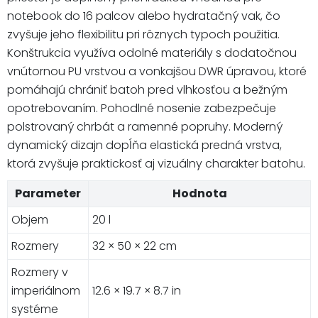
notebook do 16 palcov alebo hydratačný vak, čo
zvyšuje jeho flexibilitu pri rôznych typoch použitia.
Konštrukcia využíva odolné materiály s dodatočnou
vnútornou PU vrstvou a vonkajšou DWR úpravou, ktoré
pomáhajú chrániť batoh pred vlhkosťou a bežným
opotrebovaním. Pohodlné nosenie zabezpečuje
polstrovaný chrbát a ramenné popruhy. Moderný
dynamický dizajn dopĺňa elastická predná vrstva,
ktorá zvyšuje praktickosť aj vizuálny charakter batohu.
Parameter
Hodnota
Objem
20 l
Rozmery
32 × 50 × 22 cm
Rozmery v
imperiálnom
12.6 × 19.7 × 8.7 in
systéme