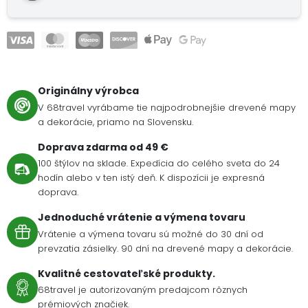
Originálny výrobca
V 68travel vyrábame tie najpodrobnejšie drevené mapy
a dekorácie, priamo na Slovensku.
Doprava zdarma od 49 €
100 štýlov na sklade. Expedícia do celého sveta do 24
hodín alebo v ten istý deň. K dispozícii je expresná
doprava.
Jednoduché vrátenie a výmena tovaru
Vrátenie a výmena tovaru sú možné do 30 dní od
prevzatia zásielky. 90 dní na drevené mapy a dekorácie.
Kvalitné cestovateľské produkty.
68travel je autorizovaným predajcom rôznych
prémiových značiek.