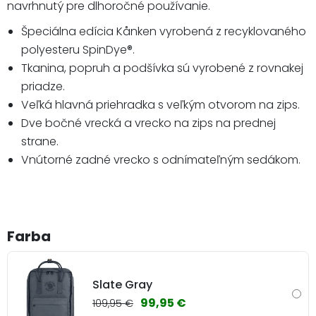
navrhnutý pre dlhoročné používanie.
Špeciálna edícia Kånken vyrobená z recyklovaného
polyesteru SpinDye®.
Tkanina, popruh a podšívka sú vyrobené z rovnakej
priadze.
Veľká hlavná priehradka s veľkým otvorom na zips.
Dve bočné vrecká a vrecko na zips na prednej
strane.
Vnútorné zadné vrecko s odnímateľným sedákom.
Farba
Slate Gray
99,95 €
109,95 €