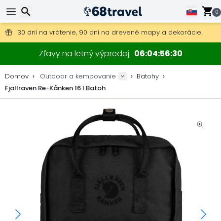
0
Poštovné zdarma na objednávky nad 49 €.
30 dní na vrátenie, 90 dní na drevené mapy a dekorácie.
Najlepšie ceny na outdoor vybavenie a doplnky.
Hľadať
Zľavy na letný výpredaj
06
04
56
29
Domov
Outdoor a kempovanie
Batohy
Fjallraven Re-Kånken 16 l Batoh
Hľadať