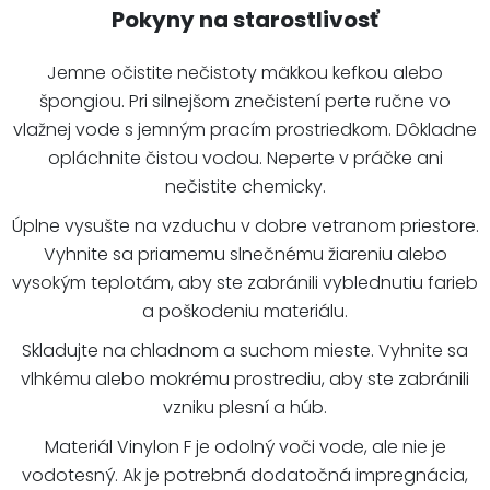
Pokyny na starostlivosť
Jemne očistite nečistoty mäkkou kefkou alebo
špongiou. Pri silnejšom znečistení perte ručne vo
vlažnej vode s jemným pracím prostriedkom. Dôkladne
opláchnite čistou vodou. Neperte v práčke ani
nečistite chemicky.
Úplne vysušte na vzduchu v dobre vetranom priestore.
Vyhnite sa priamemu slnečnému žiareniu alebo
vysokým teplotám, aby ste zabránili vyblednutiu farieb
a poškodeniu materiálu.
Skladujte na chladnom a suchom mieste. Vyhnite sa
vlhkému alebo mokrému prostrediu, aby ste zabránili
vzniku plesní a húb.
Materiál Vinylon F je odolný voči vode, ale nie je
vodotesný. Ak je potrebná dodatočná impregnácia,