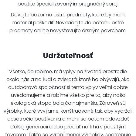
použite špecializovaný impregnačný sprej.
Dávajte pozor na ostré predmety, ktoré by mohli
materiál poškodiť. Nevkladajte do batohu ostré
predmety ani ho nevystavujte drsným povrchom.
Udržateľnosť
Všetko, čo robíme, má vplyv na životné prostredie
okolo nás a na ľudí a zvieratá, ktoré ho obývajú. Ako
outdoorová spoločnosť si tento vplyv veľmi dobre
uvedomujeme a robíme všetko pre to, aby naša
ekologická stopa bola čo najmenšia. Zároveň sú
výrobky, ktoré vyvíjame, konštruované tak, aby vydržali
desaťročia používania a mohli sa potom odovzdať
ďalšej generácii alebo predať na trhu s použitým
tovarom. Takto sa vyrobí menej výrobkov, spotrebuje