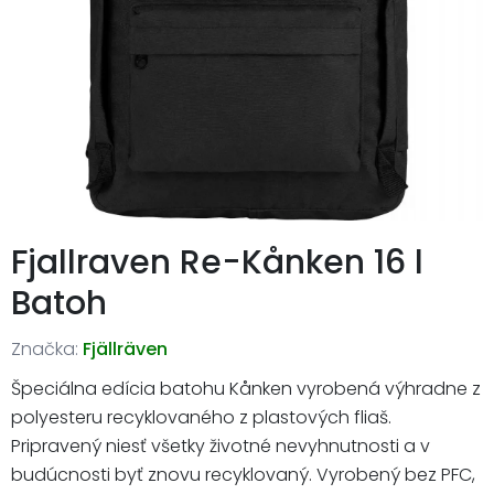
Fjallraven Re-Kånken 16 l
Batoh
Značka:
Fjällräven
Špeciálna edícia batohu Kånken vyrobená výhradne z
polyesteru recyklovaného z plastových fliaš.
Pripravený niesť všetky životné nevyhnutnosti a v
budúcnosti byť znovu recyklovaný. Vyrobený bez PFC,