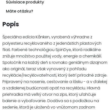
Súvisiace produkty
Máte otázku?
Popis
Špeciálna edícia Kånken, vyrobená výhradne z
polyesteru recyklovaného z jedenástich plastových
fliaš. Farbené technológiou SpinDye, ktorá radikálne
znižuje množstvo použitej vody, energie a chemikálií.
Spoločník na každý deň s rovnako geniálnym dizajnom
ako originál, teraz však vynovený z pohľadu
recyklácie/recyklovateľnosti, ktorý šetrí prírodné zdroje.
Pripravený na nosenie, cestovanie a lásku - a v ďalekej
a vzdialenej budúcnosti opäť na recykláciu. Hlavná
priehradka má veľký otvor na zips, ktorý uľahčuje
balenie a vybaľovanie. Dodáva sa s podložkou na
sedenie, ktorá je uložená vo vnútornom zadnom