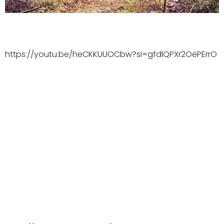
https://youtu.be/heCKKUUOCbw?si=gfdlQPXr2OePErrO