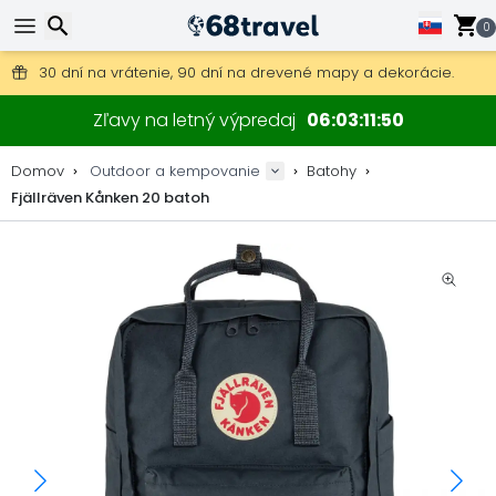
0
Poštovné zdarma na objednávky nad 49 €.
30 dní na vrátenie, 90 dní na drevené mapy a dekorácie.
Najlepšie ceny na outdoor vybavenie a doplnky.
Hľadať
Zľavy na letný výpredaj
06
03
11
49
Domov
Outdoor a kempovanie
Batohy
Fjällräven Kånken 20 batoh
Hľadať