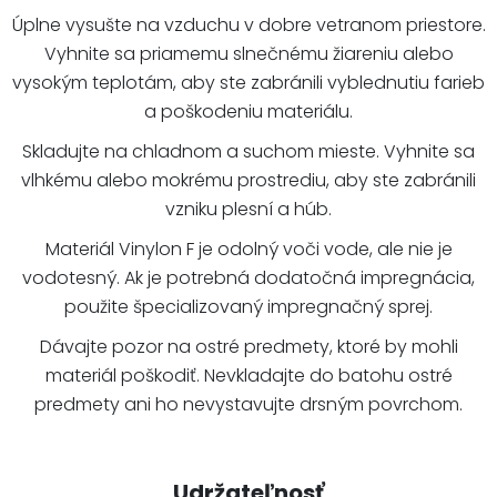
Úplne vysušte na vzduchu v dobre vetranom priestore.
Vyhnite sa priamemu slnečnému žiareniu alebo
vysokým teplotám, aby ste zabránili vyblednutiu farieb
a poškodeniu materiálu.
Skladujte na chladnom a suchom mieste. Vyhnite sa
vlhkému alebo mokrému prostrediu, aby ste zabránili
vzniku plesní a húb.
Materiál Vinylon F je odolný voči vode, ale nie je
vodotesný. Ak je potrebná dodatočná impregnácia,
použite špecializovaný impregnačný sprej.
Dávajte pozor na ostré predmety, ktoré by mohli
materiál poškodiť. Nevkladajte do batohu ostré
predmety ani ho nevystavujte drsným povrchom.
Udržateľnosť