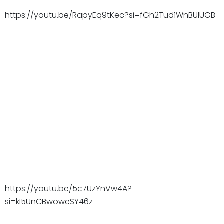
https://youtu.be/RapyEq9tKec?si=fGh2Tud1WnBUlUGB
https://youtu.be/5c7UzYnVw4A?
si=kI5UnCBwoweSY46z