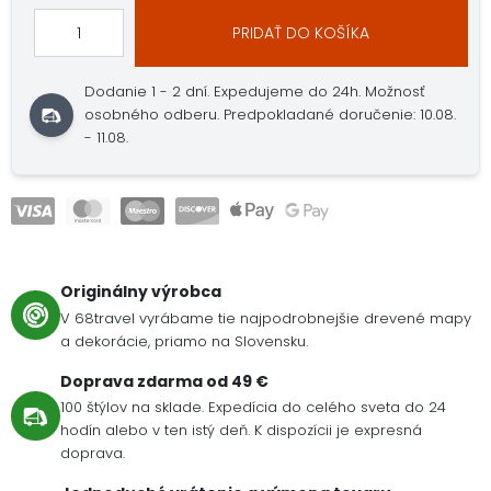
PRIDAŤ DO KOŠÍKA
Dodanie 1 - 2 dní.
Expedujeme do 24h.
Možnosť
osobného odberu.
Predpokladané doručenie: 10.08.
- 11.08.
Originálny výrobca
V 68travel vyrábame tie najpodrobnejšie drevené mapy
a dekorácie, priamo na Slovensku.
Doprava zdarma od 49 €
100 štýlov na sklade. Expedícia do celého sveta do 24
hodín alebo v ten istý deň. K dispozícii je expresná
doprava.