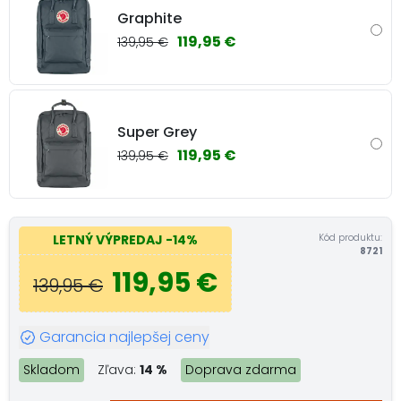
Graphite
119,95 €
139,95 €
Super Grey
119,95 €
139,95 €
Kód produktu:
LETNÝ VÝPREDAJ
-14%
8721
119,95 €
139,95 €
Garancia najlepšej ceny
Skladom
Zľava:
14 %
Doprava zdarma