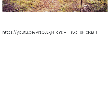
https://youtu.be/VrzQJLXjH_c?si=__r6p_sF-clKiBTI