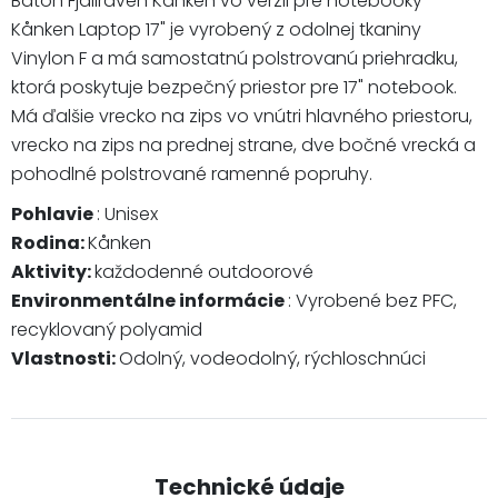
Batoh Fjällräven Kånken vo verzii pre notebooky -
Kånken Laptop 17" je vyrobený z odolnej tkaniny
Vinylon F a má samostatnú polstrovanú priehradku,
ktorá poskytuje bezpečný priestor pre 17" notebook.
Má ďalšie vrecko na zips vo vnútri hlavného priestoru,
vrecko na zips na prednej strane, dve bočné vrecká a
pohodlné polstrované ramenné popruhy.
Pohlavie
: Unisex
Rodina:
Kånken
Aktivity:
každodenné outdoorové
Environmentálne informácie
: Vyrobené bez PFC,
recyklovaný polyamid
Vlastnosti:
Odolný, vodeodolný, rýchloschnúci
Technické údaje