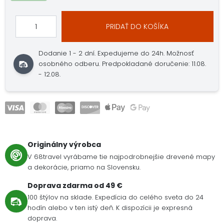
PRIDAŤ DO KOŠÍKA
Dodanie 1 - 2 dní.
Expedujeme do 24h.
Možnosť
osobného odberu.
Predpokladané doručenie: 11.08.
- 12.08.
Originálny výrobca
V 68travel vyrábame tie najpodrobnejšie drevené mapy
a dekorácie, priamo na Slovensku.
Doprava zdarma od 49 €
100 štýlov na sklade. Expedícia do celého sveta do 24
hodín alebo v ten istý deň. K dispozícii je expresná
doprava.