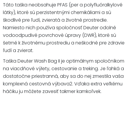
Táto taška neobsahuje PFAS (per a polyfluóralkylové
látky), ktoré sú perzistentnými chemikáliami a sú
škodlivé pre ľudí, zvieratá a životné prostredie.
Namiesto nich používa spoločnosť Deuter odolné
vodoodpudivé povrchové úpravy (DWR), ktoré sú
šetrné k životnému prostrediu a neškodné pre zdravie
ľudí a zvierat.
Taška Deuter Wash Bag II je optimálnym spoločníkom
na viacdňové výlety, cestovanie a treking. Je ľahká a
dostatočne priestranná, aby sa do nej zmestila vaša
komplexná cestovná výbava2. Vďaka extra veľkému
háčiku ju môžete zavesiť takmer kamkoľvek.