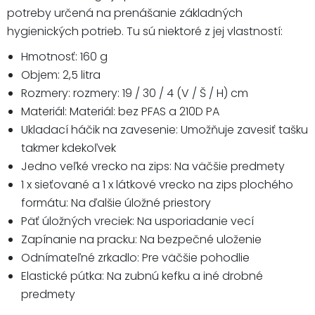
potreby určená na prenášanie základných
hygienických potrieb. Tu sú niektoré z jej vlastností:
Hmotnosť: 160 g
Objem: 2,5 litra
Rozmery: rozmery: 19 / 30 / 4 (V / Š / H) cm
Materiál: Materiál: bez PFAS a 210D PA
Ukladací háčik na zavesenie: Umožňuje zavesiť tašku
takmer kdekoľvek
Jedno veľké vrecko na zips: Na väčšie predmety
1 x sieťované a 1 x látkové vrecko na zips plochého
formátu: Na ďalšie úložné priestory
Päť úložných vreciek: Na usporiadanie vecí
Zapínanie na pracku: Na bezpečné uloženie
Odnímateľné zrkadlo: Pre väčšie pohodlie
Elastické pútka: Na zubnú kefku a iné drobné
predmety