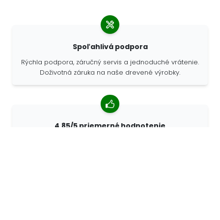
Spoľahlivá podpora
Rýchla podpora, záručný servis a jednoduché vrátenie.
Doživotná záruka na naše drevené výrobky.
4,85/5 priemerné hodnotenie
Viac ako 7400 recenzií od zákazníkov z celého sveta.
98% zákazníkov nás odporúča.
Personalizované objednávky