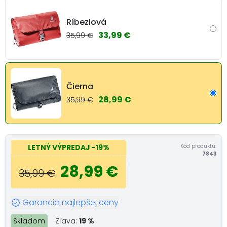
Ríbezlová
33,99 €
35,99 €
Čierna
28,99 €
35,99 €
Kód produktu:
LETNÝ VÝPREDAJ
-19%
7843
28,99 €
35,99 €
Garancia najlepšej ceny
Skladom
Zľava:
19 %