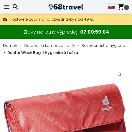
0
Poštovné zdarma na objednávky nad 49 €.
30 dní na vrátenie, 90 dní na drevené mapy a dekorácie.
Hľadať
Najlepšie ceny na outdoor vybavenie a doplnky.
Zľavy na letný výpredaj
07
00
59
04
Domov
Outdoor a kempovanie
Bezpečnosť a hygiena
Deuter Wash Bag II Hygienická taška
Hľadať