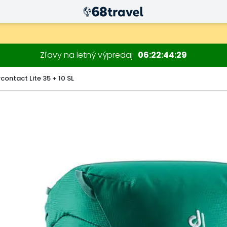
Zľavy na letný výpredaj
06
22
44
28
contact Lite 35 + 10 SL
Hľadať