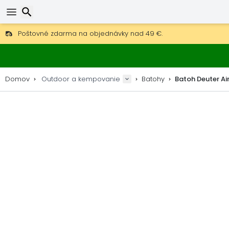
Poštovné zdarma na objednávky nad 49 €.
30 dní na vrátenie, 90 dní na drevené mapy a dekorácie.
Hľadať
Najlepšie ceny na outdoor vybavenie a doplnky.
Domov
Outdoor a kempovanie
Batohy
Batoh Deuter Air