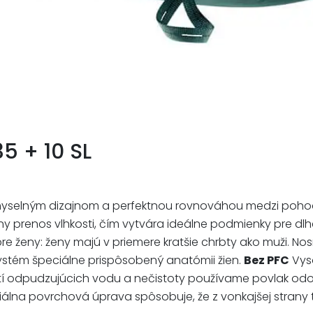
5 + 10 SL
ômyselným dizajnom a perfektnou rovnováhou medzi pohod
ny prenos vlhkosti, čím vytvára ideálne podmienky pre dlh
cká pre ženy: ženy majú v priemere kratšie chrbty ako muži. N
stém špeciálne prispôsobený anatómii žien.
Bez PFC
Vys
tí odpudzujúcich vodu a nečistoty používame povlak odol
iálna povrchová úprava spôsobuje, že z vonkajšej strany t