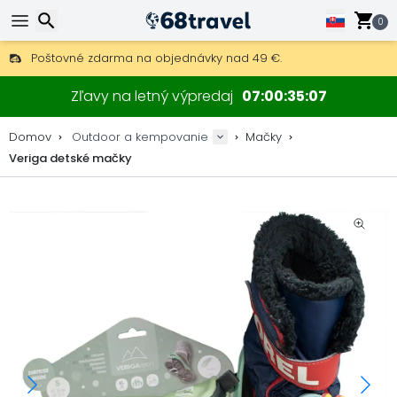
0
Poštovné zdarma na objednávky nad 49 €.
30 dní na vrátenie, 90 dní na drevené mapy a dekorácie.
Hľadať
Najlepšie ceny na outdoor vybavenie a doplnky.
Zľavy na letný výpredaj
07
00
35
07
Domov
Outdoor a kempovanie
Mačky
Veriga detské mačky
Hľadať