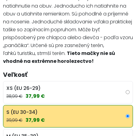
natiahnutie na obuv. Jednoducho ich natiahnite na
obuv a utiahnite remienkom. Sú pohodlné a príjemné
na nosenie. Jednoduché skladovanie vďaka praktickej
taške so zapínacím popruhom. Môže byť
prispôsobený pre chlapca alebo dievča - podľa vzoru
„panáčika“. Určené sú pre zasnežený terén,
ľahkú turistiku, strmší terén.
Tieto mačky nie sú
vhodné na extrémne horolezectvo!
Veľkosť
XS (EU 26-29)
37,99 €
38,99 €
S (EU 30-34)
37,99 €
39,99 €