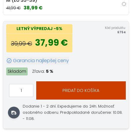
M (EU 35-39)
38,99 €
41,99 €
Kód produktu:
LETNÝ VÝPREDAJ
-5%
6754
37,99 €
39,99 €
Garancia najlepšej ceny
Skladom
Zľava:
5 %
PRIDAŤ DO KOŠÍKA
Dodanie 1 - 2 dní.
Expedujeme do 24h.
Možnosť
osobného odberu.
Predpokladané doručenie: 10.08.
- 11.08.