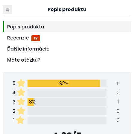
Popis produktu
Popis produktu
Recenzie
12
Ďalšie informácie
Máte otázku?
5
92%
11
4
0
3
8%
1
2
0
1
0