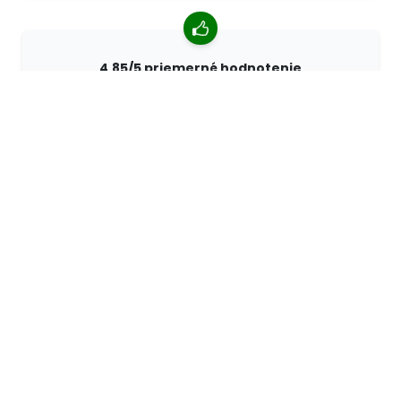
4,85/5 priemerné hodnotenie
Viac ako 7400 recenzií od zákazníkov z celého sveta.
98% zákazníkov nás odporúča.
Personalizované objednávky
Spoločnosť 68travel je originálnym výrobcom, čo
znamená, že môžeme rýchlo vytvárať individuálne
objednávky podľa vašich prianí.
Žijeme pre dobrodružstvo