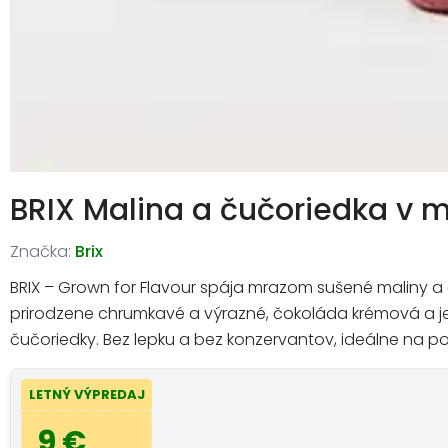
BRIX Malina a čučoriedka v 
Značka:
Brix
BRIX – Grown for Flavour spája mrazom sušené maliny a
prirodzene chrumkavé a výrazné, čokoláda krémová a j
čučoriedky. Bez lepku a bez konzervantov, ideálne na po
LETNÝ VÝPREDAJ
9 €