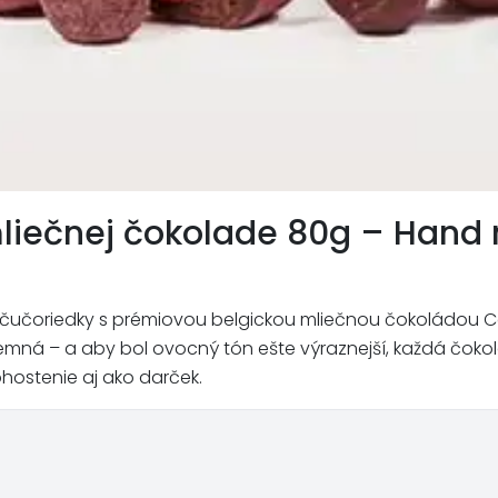
mliečnej čokolade 80g – Hand
 čučoriedky s prémiovou belgickou mliečnou čokoládou Ca
emná – a aby bol ovocný tón ešte výraznejší, každá čoko
hostenie aj ako darček.