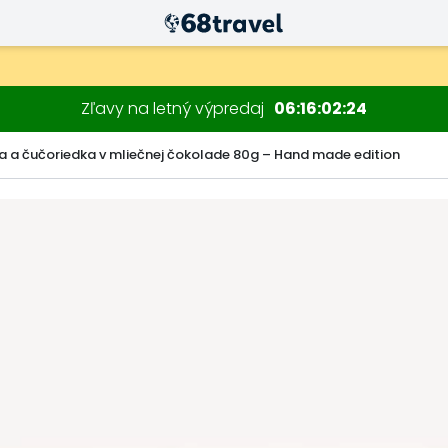
Zľavy na letný výpredaj
06
16
02
23
a a čučoriedka v mliečnej čokolade 80g – Hand made edition
Hľadať