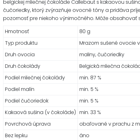
belgickej mliečnej čokoláde Callebaut s kakaovou sušino
čučoriedky, ktorý zvýrazňuje ovocné tóny a pridáva prí
pozornosť pre niekoho výnimočného. Môže obsahovať st
Hmotnosť
80 g
Typ produktu
Mrazom sušené ovocie v
Druh ovocia
maliny, čučoriedky
Druh čokolády
Belgická mliečna čokolá
Podiel mliečnej čokolády
min. 87 %
Podiel malín
min. 5 %
Podiel čučoriedok
min. 5 %
Kakaová sušina (v čokoláde)
min. 33 %
Povrchová úprava
obaľované v prachu z m
Bez lepku
áno