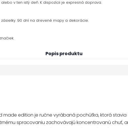
alebo v ten istý deň. K dispozícii je expresná doprava.
zásielky. 90 dní na drevené mapy a dekorácie.
načiek.
Popis produktu
d made edition je ručne vyrábaná pochúťka, ktorá stavia
šetrnému spracovaniu zachovávajú koncentrovanú chuť, a