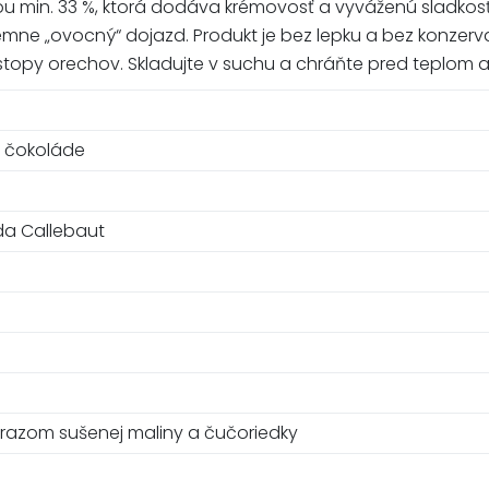
u min. 33 %, ktorá dodáva krémovosť a vyváženú sladkosť.
jemne „ovocný“ dojazd. Produkt je bez lepku a bez konze
opy orechov. Skladujte v suchu a chráňte pred teplom 
 čokoláde
da Callebaut
razom sušenej maliny a čučoriedky