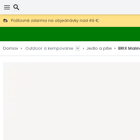
Poštovné zdarma na objednávky nad 49 €.
30 dní na vrátenie, 90 dní na drevené mapy a dekorácie.
Hľadať
Najlepšie ceny na outdoor vybavenie a doplnky.
Domov
Outdoor a kempovanie
Jedlo a pitie
BRIX Malin