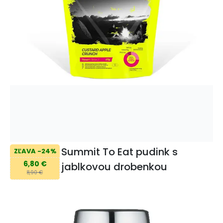
Summit To Eat pudink s
ZĽAVA -24%
6,80 €
jablkovou drobenkou
8,90 €