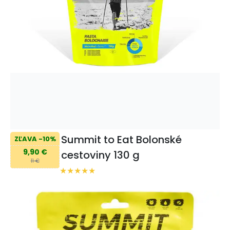
Summit to Eat Bolonské
ZĽAVA -10%
9,90 €
cestoviny 130 g
11 €