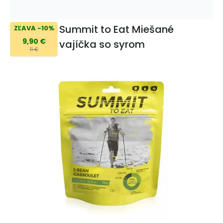
Summit to Eat Miešané
ZĽAVA -10%
9,90 €
vajíčka so syrom
11 €