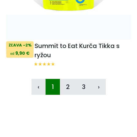
Summit to Eat Kurča Tikka s
ZĽAVA -2%
9,90 €
ryžou
od
‹
1
2
3
›