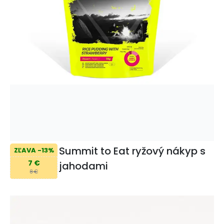
Summit to Eat ryžový nákyp s
ZĽAVA -13%
7 €
jahodami
8 €