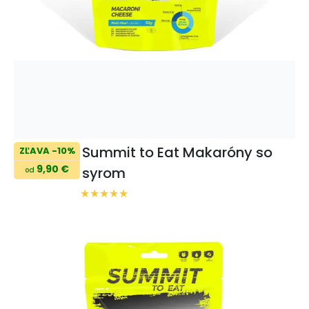
Summit to Eat Makaróny so
ZĽAVA -10%
9,90 €
syrom
od