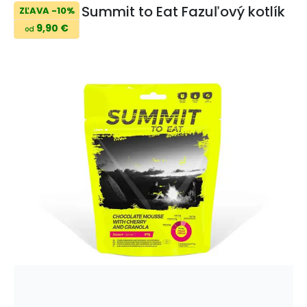
Summit to Eat Fazuľový kotlík
ZĽAVA -10%
9,90 €
od