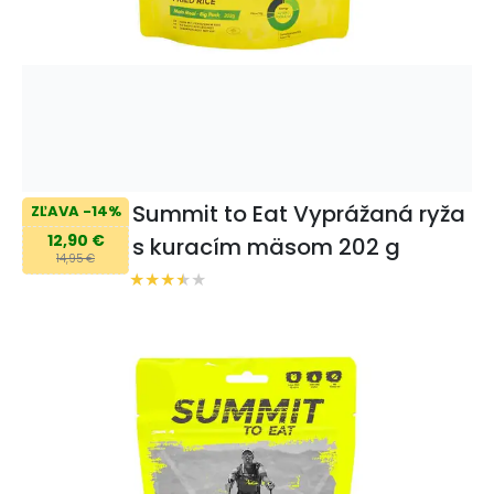
Summit to Eat Vyprážaná ryža
ZĽAVA -14%
12,90 €
s kuracím mäsom 202 g
14,95 €