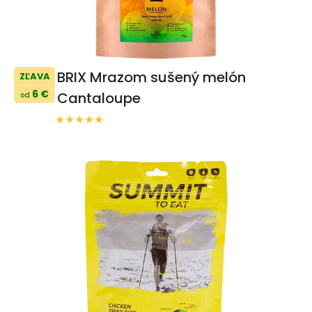
BRIX Mrazom sušený melón
ZĽAVA
6 €
Cantaloupe
od