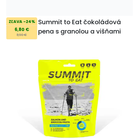
Summit to Eat čokoládová
ZĽAVA -24%
6,80 €
pena s granolou a višňami
8,90 €