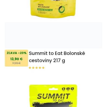
Summit to Eat Bolonské
ZĽAVA -23%
13,90 €
cestoviny 217 g
17,95 €