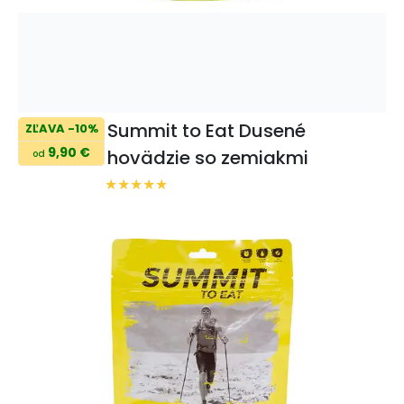
Summit to Eat Dusené
ZĽAVA -10%
9,90 €
hovädzie so zemiakmi
od