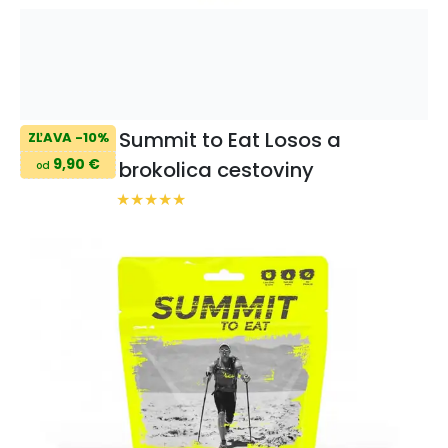
Summit to Eat Losos a
ZĽAVA -10%
9,90 €
brokolica cestoviny
od