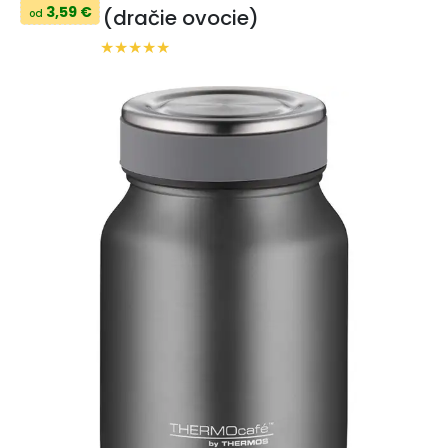
3,59 €
(dračie ovocie)
od