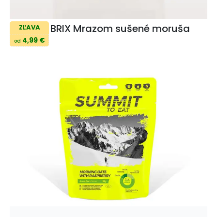
BRIX Mrazom sušené moruša
ZĽAVA
4,99 €
od