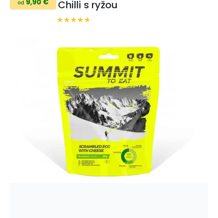
9,90 €
Chilli s ryžou
od