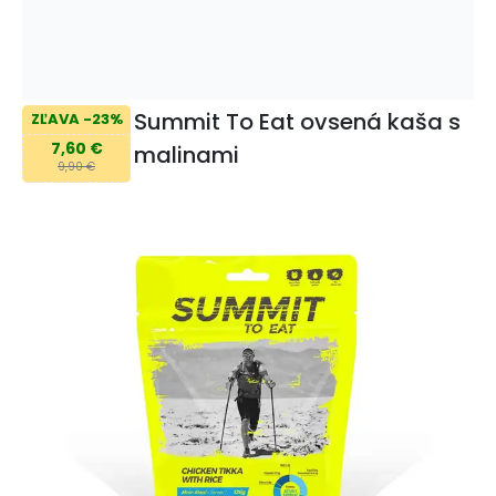
Summit To Eat ovsená kaša s
ZĽAVA -23%
7,60 €
malinami
9,90 €