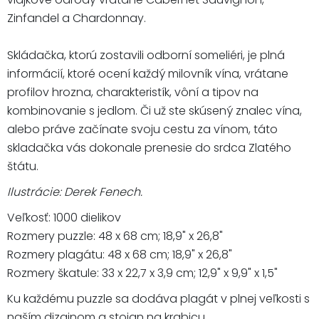
Zinfandel a Chardonnay.
Skládačka, ktorú zostavili odborní someliéri, je plná
informácií, ktoré ocení každý milovník vína, vrátane
profilov hrozna, charakteristík, vôní a tipov na
kombinovanie s jedlom. Či už ste skúsený znalec vína,
alebo práve začínate svoju cestu za vínom, táto
skladačka vás dokonale prenesie do srdca Zlatého
štátu.
Ilustrácie: Derek Fenech.
Veľkosť: 1000 dielikov
Rozmery puzzle: 48 x 68 cm; 18,9" x 26,8"
Rozmery plagátu: 48 x 68 cm; 18,9" x 26,8"
Rozmery škatule: 33 x 22,7 x 3,9 cm; 12,9" x 9,9" x 1,5"
Ku každému puzzle sa dodáva plagát v plnej veľkosti s
naším dizajnom a stojan na krabicu.