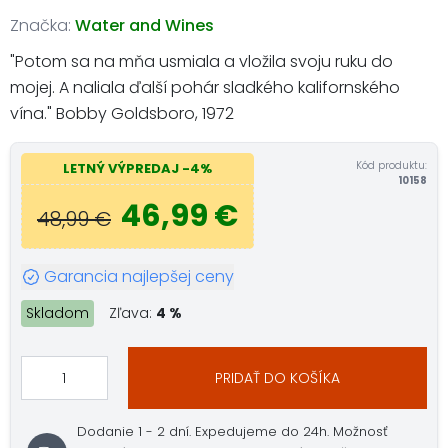
Značka:
Water and Wines
"Potom sa na mňa usmiala a vložila svoju ruku do
mojej. A naliala ďalší pohár sladkého kalifornského
vína." Bobby Goldsboro, 1972
Kód produktu:
LETNÝ VÝPREDAJ -4%
10158
46,99 €
48,99 €
Garancia najlepšej ceny
Skladom
Zľava:
4 %
PRIDAŤ DO KOŠÍKA
Dodanie 1 - 2 dní. Expedujeme do 24h. Možnosť