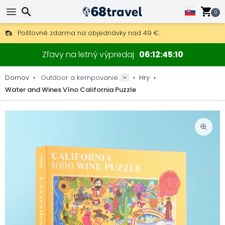
0
Poštovné zdarma na objednávky nad 49 €.
30 dní na vrátenie, 90 dní na drevené mapy a dekorácie.
Hľadať
Najlepšie ceny na outdoor vybavenie a doplnky.
Zľavy na letný výpredaj
06
12
45
10
Domov
Outdoor a kempovanie
Hry
Water and Wines Víno California Puzzle
Hľadať