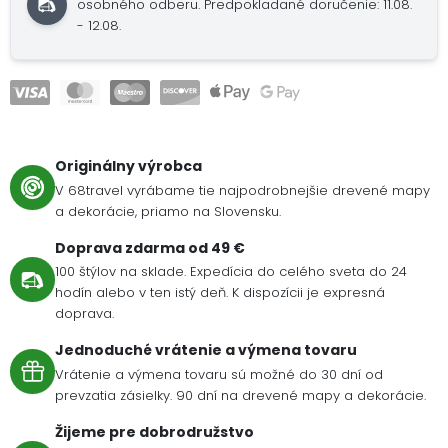
osobného odberu. Predpokladané doručenie: 11.08.
- 12.08.
Originálny výrobca
V 68travel vyrábame tie najpodrobnejšie drevené mapy
a dekorácie, priamo na Slovensku.
Doprava zdarma od 49 €
100 štýlov na sklade. Expedícia do celého sveta do 24
hodín alebo v ten istý deň. K dispozícii je expresná
doprava.
Jednoduché vrátenie a výmena tovaru
Vrátenie a výmena tovaru sú možné do 30 dní od
prevzatia zásielky. 90 dní na drevené mapy a dekorácie.
Žijeme pre dobrodružstvo