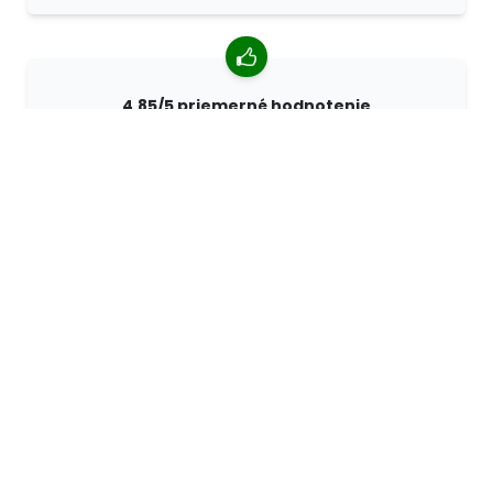
4,85/5 priemerné hodnotenie
Viac ako 7400 recenzií od zákazníkov z celého sveta.
98% zákazníkov nás odporúča.
Personalizované objednávky
Spoločnosť 68travel je originálnym výrobcom, čo
znamená, že môžeme rýchlo vytvárať individuálne
objednávky podľa vašich prianí.
Žijeme pre dobrodružstvo