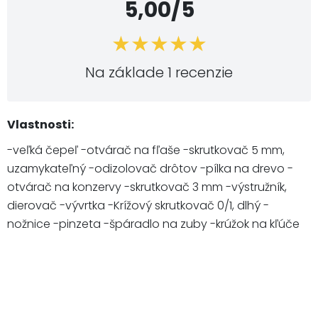
5,00/5
Na základe 1 recenzie
Vlastnosti:
-veľká čepeľ -otvárač na fľaše -skrutkovač 5 mm,
uzamykateľný -odizolovač drôtov -pílka na drevo -
otvárač na konzervy -skrutkovač 3 mm -výstružník,
dierovač -vývrtka -Krížový skrutkovač 0/1, dlhý -
nožnice -pinzeta -špáradlo na zuby -krúžok na kľúče