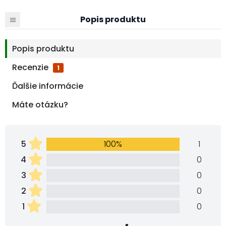
Popis produktu
Popis produktu
Recenzie
1
Ďalšie informácie
Máte otázku?
5
100%
1
4
0
3
0
2
0
1
0