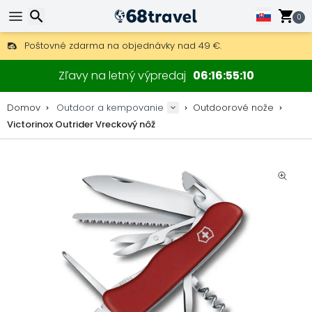
0
Poštovné zdarma na objednávky nad 49 €.
30 dní na vrátenie, 90 dní na drevené mapy a dekorácie.
Hľadať
Najlepšie ceny na outdoor vybavenie a doplnky.
Zľavy na letný výpredaj
06
16
55
10
Domov
Outdoor a kempovanie
Outdoorové nože
Victorinox Outrider Vreckový nôž
Hľadať