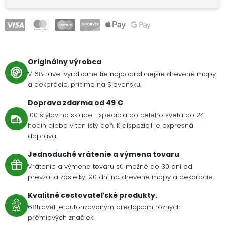
Originálny výrobca
V 68travel vyrábame tie najpodrobnejšie drevené mapy
a dekorácie, priamo na Slovensku.
Doprava zdarma od 49 €
100 štýlov na sklade. Expedícia do celého sveta do 24
hodín alebo v ten istý deň. K dispozícii je expresná
doprava.
Jednoduché vrátenie a výmena tovaru
Vrátenie a výmena tovaru sú možné do 30 dní od
prevzatia zásielky. 90 dní na drevené mapy a dekorácie.
Kvalitné cestovateľské produkty.
68travel je autorizovaným predajcom rôznych
prémiových značiek.