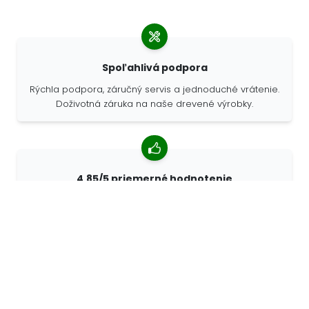
Spoľahlivá podpora
Rýchla podpora, záručný servis a jednoduché vrátenie.
Doživotná záruka na naše drevené výrobky.
4,85/5 priemerné hodnotenie
Viac ako 7400 recenzií od zákazníkov z celého sveta.
98% zákazníkov nás odporúča.
Personalizované objednávky