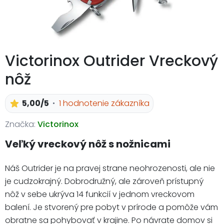
Victorinox Outrider Vreckový
nôž
5,00/5
1 hodnotenie zákazníka
Značka:
Victorinox
Veľký vreckový nôž s nožnicami
Náš Outrider je na pravej strane neohrozenosti, ale nie
je cudzokrajný. Dobrodružný, ale zároveň prístupný
nôž v sebe ukrýva 14 funkcií v jednom vreckovom
balení. Je stvorený pre pobyt v prírode a pomôže vám
obratne sa pohybovať v krajine. Po návrate domov si