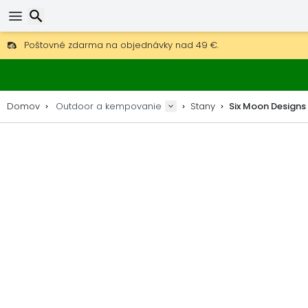
Poštovné zdarma na objednávky nad 49 €.
30 dní na vrátenie, 90 dní na drevené mapy a dekorácie.
Najlepšie ceny na outdoor vybavenie a doplnky.
Hľadať
Domov
Outdoor a kempovanie
Stany
Six Moon Designs