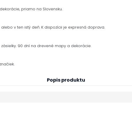
dekorácie, priamo na Slovensku.
alebo v ten istý deň. K dispozícii je expresná doprava.
zásielky. 90 dní na drevené mapy a dekorácie.
načiek.
Popis produktu