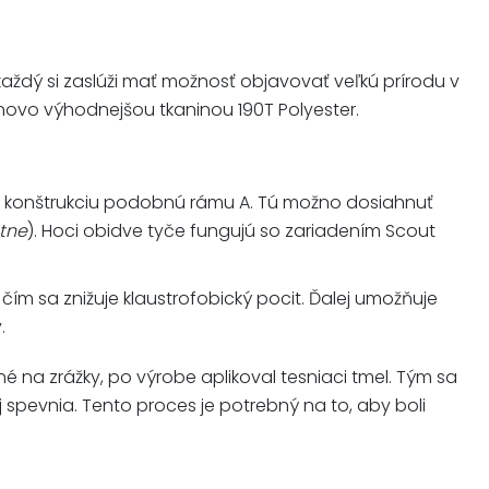
každý si zaslúži mať možnosť objavovať veľkú prírodu v
ovo výhodnejšou tkaninou 190T Polyester.
ra konštrukciu podobnú rámu A. Tú možno dosiahnuť
tne
). Hoci obidve tyče fungujú so zariadením Scout
 čím sa znižuje klaustrofobický pocit. Ďalej umožňuje
.
né na zrážky, po výrobe aplikoval tesniaci tmel. Tým sa
j spevnia. Tento proces je potrebný na to, aby boli