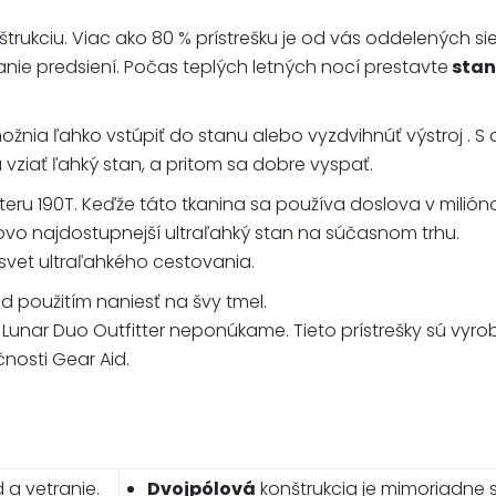
trukciu. Viac ako 80 % prístrešku je od vás oddelených si
nie predsiení. Počas teplých letných nocí prestavte
stan
nia ľahko vstúpiť do stanu alebo vyzdvihnúť výstroj . S 
 vziať ľahký stan, a pritom sa dobre vyspať.
teru 190T. Keďže táto tkanina sa používa doslova v milió
ovo najdostupnejší ultraľahký stan na súčasnom trhu.
 svet ultraľahkého cestovania.
d použitím naniesť na švy tmel.
unar Duo Outfitter neponúkame. Tieto prístrešky sú vyrobe
nosti Gear Aid.
 a vetranie.
Dvojpólová
konštrukcia je mimoriadne s