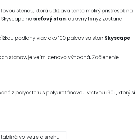
eťovou stenou, ktorá udržiava tento mokrý prístrešok na
Skyscape na
sieťový stan
, otravný hmyz zostane
dĺžkou podlahy viac ako 100 palcov sa stan
Skyscape
noch stanov, je veľmi cenovo výhodná. Začlenenie
né z polyesteru s polyuretánovou vrstvou 190T, ktorý si
tabilná vo vetre a snehu.