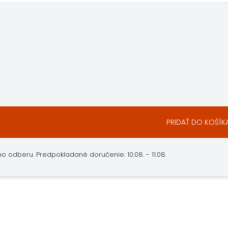
PRIDAŤ DO KOŠÍK
 odberu. Predpokladané doručenie: 10.08. - 11.08.