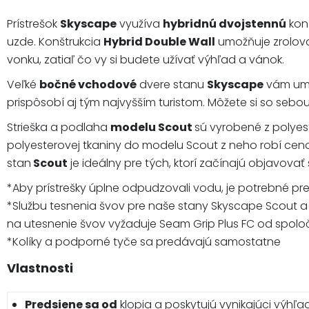
Prístrešok
Skyscape
využíva
hybridnú dvojstennú
konš
uzde. Konštrukcia
Hybrid Double Wall
umožňuje zrolova
vonku, zatiaľ čo vy si budete užívať výhľad a vánok.
Veľké
bočné vchodové
dvere stanu
Skyscape
vám umož
prispôsobí aj tým najvyšším turistom. Môžete si so sebou
Strieška a podlaha
modelu Scout
sú vyrobené z polyes
polyesterovej tkaniny do modelu Scout z neho robí cen
stan
Scout
je ideálny pre tých, ktorí začínajú objavovať
*Aby prístrešky úplne odpudzovali vodu, je potrebné pre
*Službu tesnenia švov pre naše stany Skyscape Scout a L
na utesnenie švov vyžaduje Seam Grip Plus FC od spoloč
*Kolíky a podporné tyče sa predávajú samostatne
Vlastnosti
Predsiene sa od
klopia a poskytujú vynikajúci výhľad