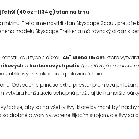
ahší (40 oz - 1134 g) stan na trhu
na mizinu. Preto sme navrhli stan Skyscape Scout, pretože 
eného modelu Skyscape Trekker a má rovnaký dizajn s cen
 konštrukciu tyče s dĺžkou
45" alebo 115 cm
, ktorá vytvá
iníkových
a
karbónových palíc
(predávajú sa samosta
e z uhlíkových vlákien sú o polovicu ľahšie.
nu. Odsadenie prináša extra priestor pre hlavu pri ležaní,
 vytvára konštrukciu schopnú prežiť aj tie najhoršie búrky
vyžaduje, aby sa na všetky švy, ktoré by mohli byť náchyl
a sa drobné otvory vytvorené šijacím strojom, ale švy sa a