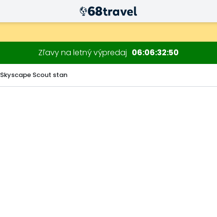
Zľavy na letný výpredaj
06
06
32
49
 Skyscape Scout stan
Hľadať