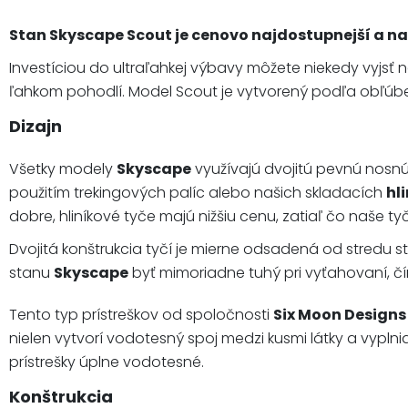
Stan Skyscape Scout je cenovo najdostupnejší a najľ
Investíciou do ultraľahkej výbavy môžete niekedy vyjsť 
ľahkom pohodlí. Model Scout je vytvorený podľa obľúb
Dizajn
Všetky modely
Skyscape
využívajú dvojitú pevnú nosnú
použitím trekingových palíc alebo našich skladacích
hl
dobre, hliníkové tyče majú nižšiu cenu, zatiaľ čo naše tyč
Dvojitá konštrukcia tyčí je mierne odsadená od stredu sta
stanu
Skyscape
byť mimoriadne tuhý pri vyťahovaní, čím
Tento typ prístreškov od spoločnosti
Six Moon Designs
nielen vytvorí vodotesný spoj medzi kusmi látky a vyplni
prístrešky úplne vodotesné.
Konštrukcia