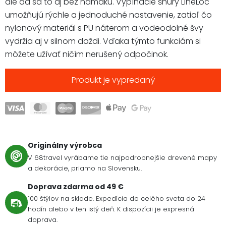
ale dá sa to aj bez hamaku. Vypínacie šnúry LineLoc
umožňujú rýchle a jednoduché nastavenie, zatiaľ čo
nylonový materiál s PU náterom a vodeodolné švy
vydržia aj v silnom daždi. Vďaka týmto funkciám si
môžete užívať ničím nerušený odpočinok.
Produkt je vypredaný
Originálny výrobca
V 68travel vyrábame tie najpodrobnejšie drevené mapy
a dekorácie, priamo na Slovensku.
Doprava zdarma od 49 €
100 štýlov na sklade. Expedícia do celého sveta do 24
hodín alebo v ten istý deň. K dispozícii je expresná
doprava.