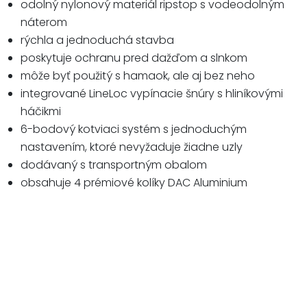
odolný nylonový materiál ripstop s vodeodolným
náterom
rýchla a jednoduchá stavba
poskytuje ochranu pred dažďom a slnkom
môže byť použitý s hamaok, ale aj bez neho
integrované LineLoc vypínacie šnúry s hliníkovými
háčikmi
6-bodový kotviaci systém s jednoduchým
nastavením, ktoré nevyžaduje žiadne uzly
dodávaný s transportným obalom
obsahuje 4 prémiové kolíky DAC Aluminium