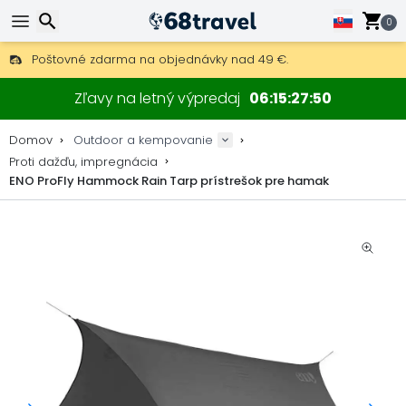
0
Poštovné zdarma na objednávky nad 49 €.
30 dní na vrátenie, 90 dní na drevené mapy a dekorácie.
Hľadať
Najlepšie ceny na outdoor vybavenie a doplnky.
Zľavy na letný výpredaj
06
15
27
50
Domov
Outdoor a kempovanie
Proti dažďu, impregnácia
ENO ProFly Hammock Rain Tarp prístrešok pre hamak
Hľadať