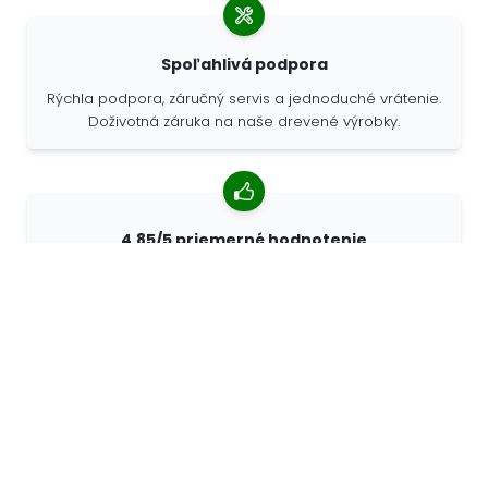
Spoľahlivá podpora
Rýchla podpora, záručný servis a jednoduché vrátenie.
Doživotná záruka na naše drevené výrobky.
4,85/5 priemerné hodnotenie
Viac ako 7400 recenzií od zákazníkov z celého sveta.
98% zákazníkov nás odporúča.
Personalizované objednávky
Spoločnosť 68travel je originálnym výrobcom, čo
znamená, že môžeme rýchlo vytvárať individuálne