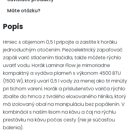
Máte otázku?
Popis
Hrniec s objemom 0,5 l pripojte a zaistite k horáku
jednoduchým otočením. Piezoelektrický zapaľovač
zapáli varič stlačením tlačidla, takže môžete rýchlo
uvariť vodu. Horák Laminar Flow je mimoriadne
kompaktný a vydáva plameň s výkonom 4500 BTU
(1500 W), ktorý uvarí 0,5 l vody za menej ako tri minúty
pri tichom varení. Horák a príslušenstvo variča rýchlo
zbalíte do hrnca z tvrdého eloxovaného hliníka, ktorý
má izolovaný obal na manipuláciu bez popálenín. V
kombinácii s naším lisom na kávu a čaj na rýchlu
prestávku na kávu počas cesty (nie je súčasťou
balenia).