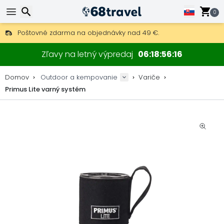
0
Poštovné zdarma na objednávky nad 49 €.
30 dní na vrátenie, 90 dní na drevené mapy a dekorácie.
Hľadať
Najlepšie ceny na outdoor vybavenie a doplnky.
Zľavy na letný výpredaj
06
18
56
16
Domov
Outdoor a kempovanie
Variče
Primus Lite varný systém
Hľadať