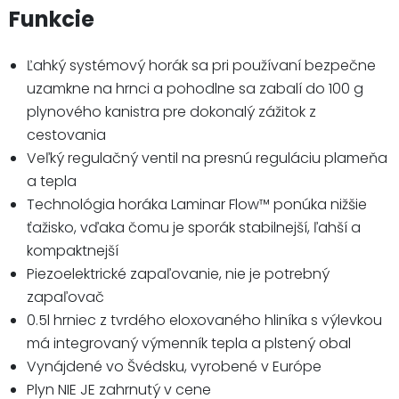
Funkcie
Ľahký systémový horák sa pri používaní bezpečne
uzamkne na hrnci a pohodlne sa zabalí do 100 g
plynového kanistra pre dokonalý zážitok z
cestovania
Veľký regulačný ventil na presnú reguláciu plameňa
a tepla
Technológia horáka Laminar Flow™ ponúka nižšie
ťažisko, vďaka čomu je sporák stabilnejší, ľahší a
kompaktnejší
Piezoelektrické zapaľovanie, nie je potrebný
zapaľovač
0.5l hrniec z tvrdého eloxovaného hliníka s výlevkou
má integrovaný výmenník tepla a plstený obal
Vynájdené vo Švédsku, vyrobené v Európe
Plyn NIE JE zahrnutý v cene