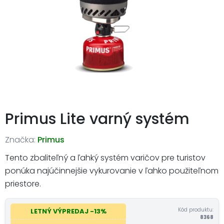
Primus Lite varný systém
Značka:
Primus
Tento zbaliteľný a ľahký systém varičov pre turistov
ponúka najúčinnejšie vykurovanie v ľahko použiteľnom
priestore.
Kód produktu:
LETNÝ VÝPREDAJ -13%
8368