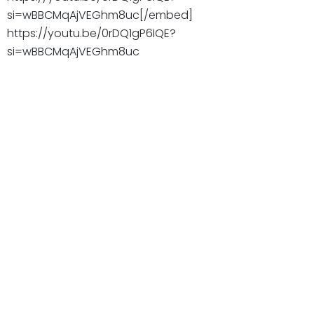
si=wBBCMqAjVEGhm8uc[/embed]
https://youtu.be/0rDQ1gP6IQE?
si=wBBCMqAjVEGhm8uc