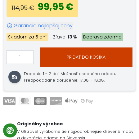
99,95 €
114,95 €
Garancia najlepšej ceny
Skladom za 5 dní
Zľava:
13 %
Doprava zdarma
PRIDAŤ DO KOŠÍKA
Dodanie 1 - 2 dní. Možnosť osobného odberu.
Predpokladané doručenie: 17.08. - 18.08.
Originálny výrobca
V 68travel vyrábame tie najpodrobnejšie drevené mapy
a dekorácie, priamo na Slovensku.