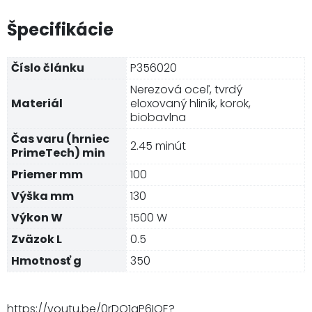
Špecifikácie
Číslo článku
P356020
Nerezová oceľ, tvrdý
Materiál
eloxovaný hliník, korok,
biobavlna
Čas varu (hrniec
2.45 minút
PrimeTech) min
Priemer mm
100
Výška mm
130
Výkon W
1500 W
Zväzok L
0.5
Hmotnosť g
350
https://youtu.be/0rDQ1gP6IQE?