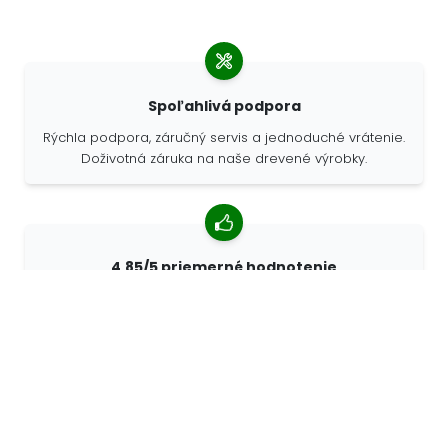
Spoľahlivá podpora
Rýchla podpora, záručný servis a jednoduché vrátenie.
Doživotná záruka na naše drevené výrobky.
4,85/5 priemerné hodnotenie
Viac ako 7400 recenzií od zákazníkov z celého sveta.
98% zákazníkov nás odporúča.
Personalizované objednávky