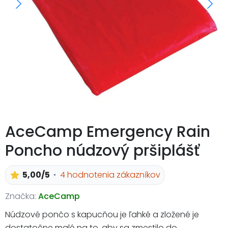
AceCamp Emergency Rain
Poncho núdzový pršiplášť
5,00/5
4 hodnotenia zákazníkov
Značka:
AceCamp
Núdzové pončo s kapucňou je ľahké a zložené je
dostatočne malé na to, aby sa zmestilo do