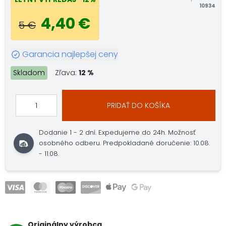
10934
4,40 €
5 €
Garancia najlepšej ceny
Skladom
Zľava:
12 %
PRIDAŤ DO KOŠÍKA
Dodanie 1 - 2 dní.
Expedujeme do 24h.
Možnosť
osobného odberu.
Predpokladané doručenie: 10.08.
- 11.08.
Originálny výrobca