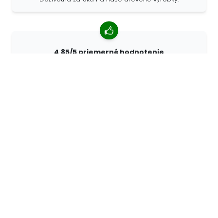
4,85/5 priemerné hodnotenie
Viac ako 7400 recenzií od zákazníkov z celého sveta.
98% zákazníkov nás odporúča.
Personalizované objednávky
Spoločnosť 68travel je originálnym výrobcom, čo
znamená, že môžeme rýchlo vytvárať individuálne
objednávky podľa vašich prianí.