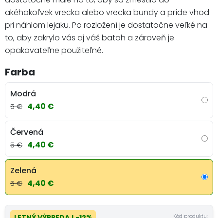
akéhokoľvek vrecka alebo vrecka bundy a príde vhod
pri náhlom lejaku. Po rozložení je dostatočne veľké na
to, aby zakrylo vás aj váš batoh a zároveň je
opakovateľne použiteľné.
Farba
Modrá
4,40 €
5 €
Červená
4,40 €
5 €
Zelená
4,40 €
5 €
Kód produktu:
LETNÝ VÝPREDAJ
-12%