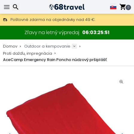
0
Poštovné zdarma na objednávky nad 49 €.
30 dní na vrátenie, 90 dní na drevené mapy a dekorácie.
Hľadať
Najlepšie ceny na outdoor vybavenie a doplnky.
Zľavy na letný výpredaj
06
03
25
51
Domov
Outdoor a kempovanie
Proti dažďu, impregnácia
AceCamp Emergency Rain Poncho núdzový pršiplášť
Hľadať