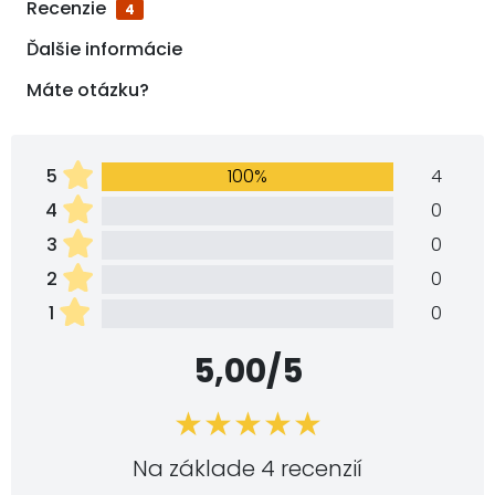
Recenzie
4
Ďalšie informácie
Máte otázku?
5
100%
4
4
0
3
0
2
0
1
0
5,00/5
Na základe 4 recenzií