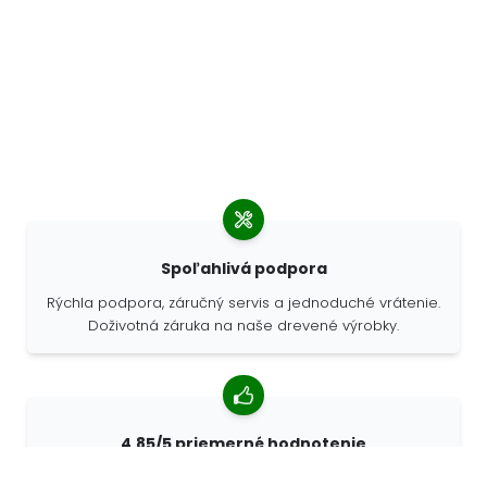
Spoľahlivá podpora
Rýchla podpora, záručný servis a jednoduché vrátenie.
Doživotná záruka na naše drevené výrobky.
4,85/5 priemerné hodnotenie
Viac ako 7400 recenzií od zákazníkov z celého sveta.