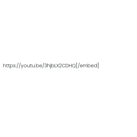
https://youtu.be/3hjbLX2CDHQ[/embed]