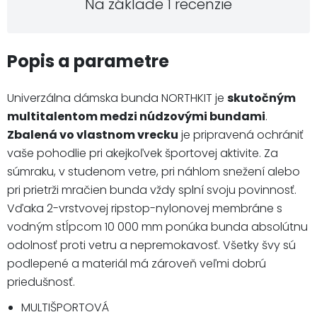
Na základe 1 recenzie
Popis a parametre
Univerzálna dámska bunda NORTHKIT je
skutočným
multitalentom medzi núdzovými bundami
.
Zbalená vo vlastnom vrecku
je pripravená ochrániť
vaše pohodlie pri akejkoľvek športovej aktivite. Za
súmraku, v studenom vetre, pri náhlom snežení alebo
pri prietrži mračien bunda vždy splní svoju povinnosť.
Vďaka 2-vrstvovej ripstop-nylonovej membráne s
vodným stĺpcom 10 000 mm ponúka bunda absolútnu
odolnosť proti vetru a nepremokavosť. Všetky švy sú
podlepené a materiál má zároveň veľmi dobrú
priedušnosť.
MULTIŠPORTOVÁ