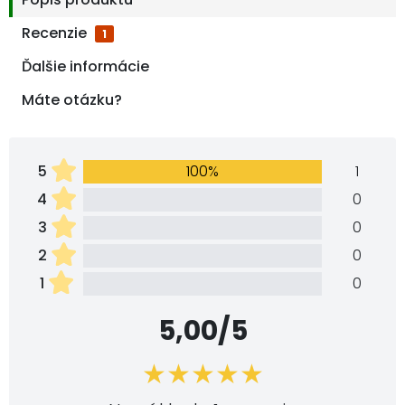
Recenzie
1
Ďalšie informácie
Máte otázku?
5
100%
1
4
0
3
0
2
0
1
0
5,00/5