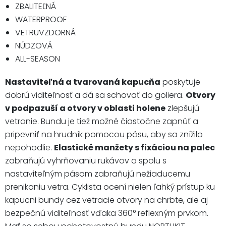
ZBALITEĽNÁ
WATERPROOF
VETRUVZDORNÁ
NÚDZOVÁ
ALL-SEASON
Nastaviteľná a tvarovaná kapucňa
poskytuje
dobrú viditeľnosť a dá sa schovať do goliera.
Otvory
v podpazuší a otvory v oblasti holene
zlepšujú
vetranie. Bundu je tiež možné čiastočne zapnúť a
pripevniť na hrudník pomocou pásu, aby sa znížilo
nepohodlie.
Elastické manžety s fixáciou na palec
zabraňujú vyhrňovaniu rukávov a spolu s
nastaviteľným pásom zabraňujú nežiaducemu
prenikaniu vetra. Cyklista ocení nielen ľahký prístup ku
kapucni bundy cez vetracie otvory na chrbte, ale aj
bezpečnú viditeľnosť vďaka 360° reflexným prvkom.