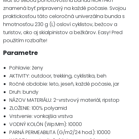
Mať so sebou pohotovostnú bundu NORTHKIT
znamená byť pripravený na každé počasie. Svojou
praktickosťou táto celoročná univerzálna bunda s
hmotnosťou 230 g (L) osloví cyklistov, bežcov a
turistov, ako aj skialpinistov a bežkárov. Easy! Pred
použitím rozbaľte!
Parametre
Pohlavie: ženy
AKTIVITY: outdoor, trekking, cyklistika, beh
Ročné obdobie: leto, jeseň, každé počasie, jar
Druh: bundy
NÁZOV MATERIÁLU: 2-vrstvový materiál, ripstop
ZLOŽENIE: 100% polyamid
Vrstvenie: vonkajšia vrstva
VODNÝ KOLÓN (Wp:Mm): 10000
PARNÁ PERMEABILITA (G/m2/24 hod.): 10000