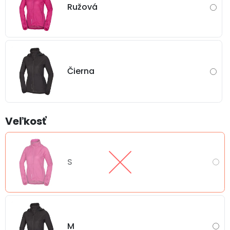
Ružová
Čierna
Veľkosť
S
M