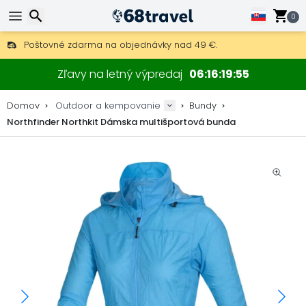
0
Poštovné zdarma na objednávky nad 49 €.
30 dní na vrátenie, 90 dní na drevené mapy a dekorácie.
Najlepšie ceny na outdoor vybavenie a doplnky.
Hľadať
Zľavy na letný výpredaj
06
16
19
54
Domov
Outdoor a kempovanie
Bundy
Northfinder Northkit Dámska multišportová bunda
Hľadať