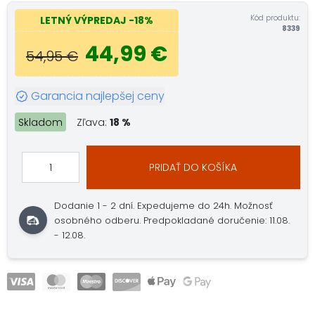
Kód produktu:
LETNÝ VÝPREDAJ
-18%
8339
44,99 €
54,95 €
Garancia najlepšej ceny
Skladom
Zľava:
18 %
PRIDAŤ DO KOŠÍKA
Dodanie 1 - 2 dní.
Expedujeme do 24h.
Možnosť
osobného odberu.
Predpokladané doručenie: 11.08.
- 12.08.