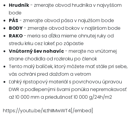
Hrudník
- zmerajte obvod hrudníka v najvyššom
bode
PÁS
- zmerajte obvod pása v najužšom bode
BODY
- zmerajte obvod bokov v najširšom bode
RAKO
- meria sa dĺžka mierne ohnutej ruky od
stredu krku cez lakeť po zápästie
Vnútorný šev nohavíc
- merajte na vnútornej
strane chodidla od rozkroku po členok
Tento malý balíček, ktorý môžete mať stále pri sebe,
vás ochráni pred dažďom a vetrom
Ľahký ripstopový materiál s povrchovou úpravou
DWR a podlepenými švami ponúka nepremokavosť
až 10 000 mm a priedušnosť 10 000 g/24h/m2
https://youtu.be/xLthIIMwWT4[/embed]