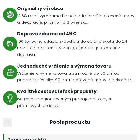
Originálny výrobca
V 68travel vyrábame tie najpodrobnejšie drevené mapy
a dekorácie, priamo na Slovensku.
Doprava zdarma od 49 €
100 štýlov na sklade. Expedícia do celého sveta do 24
hodín alebo v ten istý deň. K dispozícii je expresná
doprava.
Jednoduché vrátenie a výmena tovaru
Vrátenie a výmena tovaru sú možné do 30 dní od
prevzatia zásielky. 90 dní na drevené mapy a dekorácie.
Kvalitné cestovateľské produkty.
68travel je autorizovaným predajcom rôznych
prémiových značiek.
Popis produktu
Popis produktu