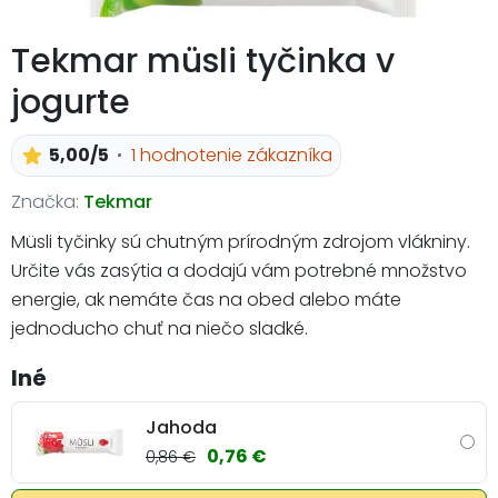
Tekmar müsli tyčinka v
jogurte
5,00/5
1 hodnotenie zákazníka
Značka:
Tekmar
Müsli tyčinky sú chutným prírodným zdrojom vlákniny.
Určite vás zasýtia a dodajú vám potrebné množstvo
energie, ak nemáte čas na obed alebo máte
jednoducho chuť na niečo sladké.
Iné
Jahoda
0,76 €
0,86 €