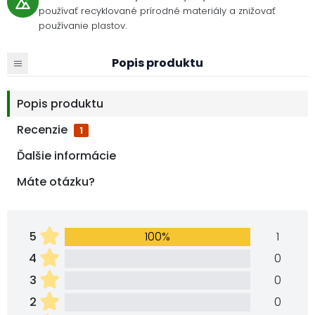
používať recyklované prírodné materiály a znižovať
používanie plastov.
Popis produktu
Popis produktu
Recenzie
1
Ďalšie informácie
Máte otázku?
5
100%
1
4
0
3
0
2
0