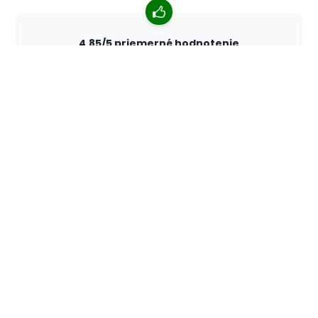
4,85/5 priemerné hodnotenie
Viac ako 7400 recenzií od zákazníkov z celého sveta.
98% zákazníkov nás odporúča.
Personalizované objednávky
Spoločnosť 68travel je originálnym výrobcom, čo
znamená, že môžeme rýchlo vytvárať individuálne
objednávky podľa vašich prianí.
Žijeme pre dobrodružstvo
V 68travel radi cestujeme a objavujeme. Snažíme sa