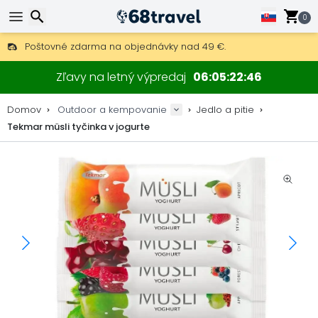
0
Poštovné zdarma na objednávky nad 49 €.
30 dní na vrátenie, 90 dní na drevené mapy a dekorácie.
Hľadať
Najlepšie ceny na outdoor vybavenie a doplnky.
Zľavy na letný výpredaj
06
05
22
46
Domov
Outdoor a kempovanie
Jedlo a pitie
Tekmar müsli tyčinka v jogurte
Hľadať