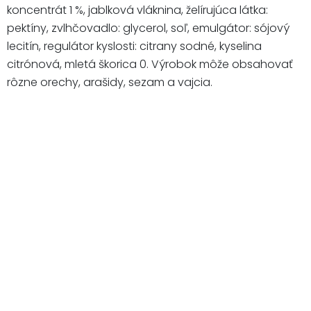
koncentrát 1 %, jablková vláknina, želírujúca látka:
pektíny, zvlhčovadlo: glycerol, soľ, emulgátor: sójový
lecitín, regulátor kyslosti: citrany sodné, kyselina
citrónová, mletá škorica 0. Výrobok môže obsahovať
rôzne orechy, arašidy, sezam a vajcia.