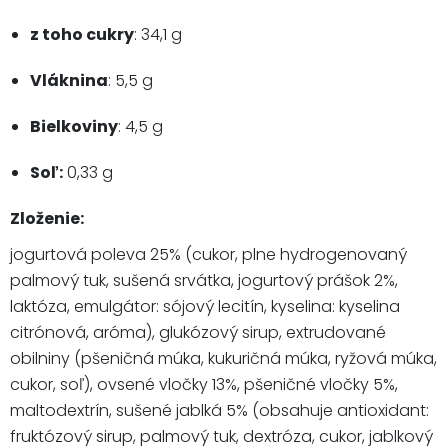
z toho cukry
: 34,1 g
Vláknina
: 5,5 g
Bielkoviny
: 4,5 g
Soľ:
0,33 g
Zloženie:
jogurtová poleva 25% (cukor, plne hydrogenovaný
palmový tuk, sušená srvátka, jogurtový prášok 2%,
laktóza, emulgátor: sójový lecitín, kyselina: kyselina
citrónová, aróma), glukózový sirup, extrudované
obilniny (pšeničná múka, kukuričná múka, ryžová múka,
cukor, soľ), ovsené vločky 13%, pšeničné vločky 5%,
maltodextrín, sušené jablká 5% (obsahuje antioxidant:
fruktózový sirup, palmový tuk, dextróza, cukor, jablkový