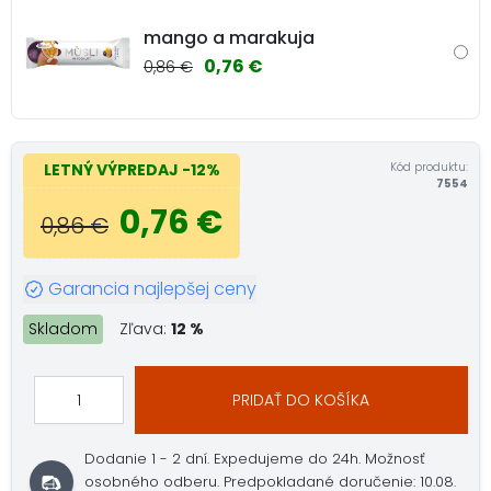
mango a marakuja
0,76 €
0,86 €
Kód produktu:
LETNÝ VÝPREDAJ
-12%
7554
0,76 €
0,86 €
Garancia najlepšej ceny
Skladom
Zľava:
12 %
PRIDAŤ DO KOŠÍKA
Dodanie 1 - 2 dní.
Expedujeme do 24h.
Možnosť
osobného odberu.
Predpokladané doručenie: 10.08.