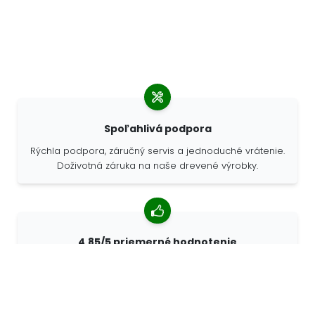
Spoľahlivá podpora
Rýchla podpora, záručný servis a jednoduché vrátenie.
Doživotná záruka na naše drevené výrobky.
4,85/5 priemerné hodnotenie
Viac ako 7400 recenzií od zákazníkov z celého sveta.
98% zákazníkov nás odporúča.