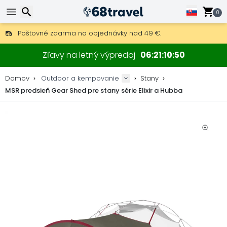
0
Poštovné zdarma na objednávky nad 49 €.
30 dní na vrátenie, 90 dní na drevené mapy a dekorácie.
Hľadať
Najlepšie ceny na outdoor vybavenie a doplnky.
Zľavy na letný výpredaj
06
21
10
50
Domov
Outdoor a kempovanie
Stany
MSR predsieň Gear Shed pre stany série Elixir a Hubba
Hľadať