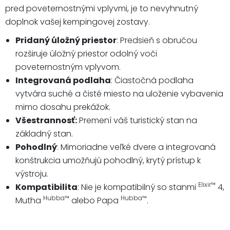
pred poveternostnými vplyvmi, je to nevyhnutný
doplnok vašej kempingovej zostavy.
Pridaný úložný priestor
: Predsieň s obručou
rozširuje úložný priestor odolný voči
poveternostným vplyvom.
Integrovaná podlaha
: Čiastočná podlaha
vytvára suché a čisté miesto na uloženie vybavenia
mimo dosahu prekážok.
Všestrannosť:
Premení váš turistický stan na
základný stan.
Pohodlný
: Mimoriadne veľké dvere a integrovaná
konštrukcia umožňujú pohodlný, krytý prístup k
výstroju.
Elixir™
Kompatibilita
: Nie je kompatibilný so stanmi
4,
Hubba™
Hubba™
Mutha
alebo Papa
.