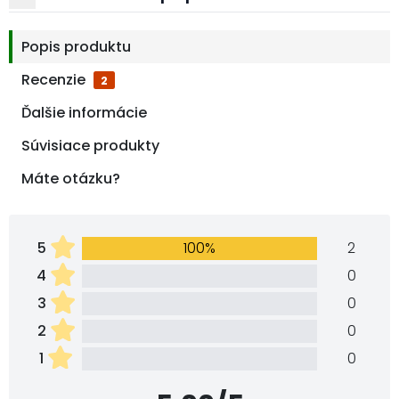
Popis produktu
Recenzie
2
Ďalšie informácie
Súvisiace produkty
Máte otázku?
5
100%
2
4
0
3
0
2
0
1
0