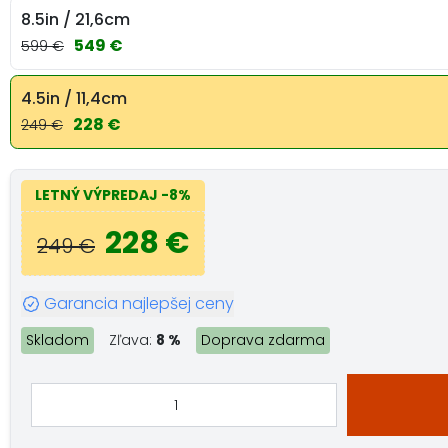
8.5in / 21,6cm
549 €
599 €
4.5in / 11,4cm
228 €
249 €
LETNÝ VÝPREDAJ
-8%
228 €
249 €
Garancia najlepšej ceny
Skladom
Zľava:
8 %
Doprava zdarma