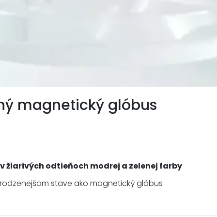
ný magnetický glóbus
 žiarivých odtieňoch modrej a zelenej farby
rirodzenejšom stave ako magnetický glóbus