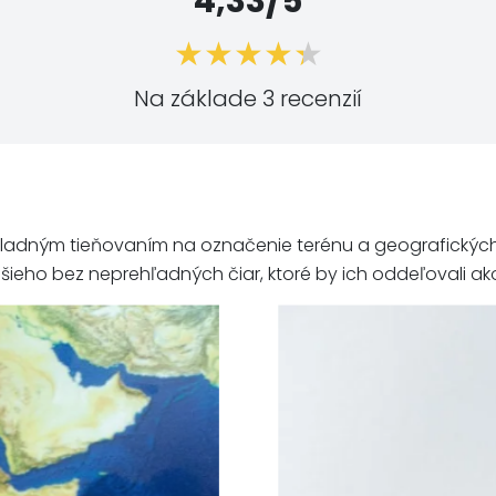
4,33/5
Na základe 3 recenzií
dným tieňovaním na označenie terénu a geografických prv
eho bez neprehľadných čiar, ktoré by ich oddeľovali ak