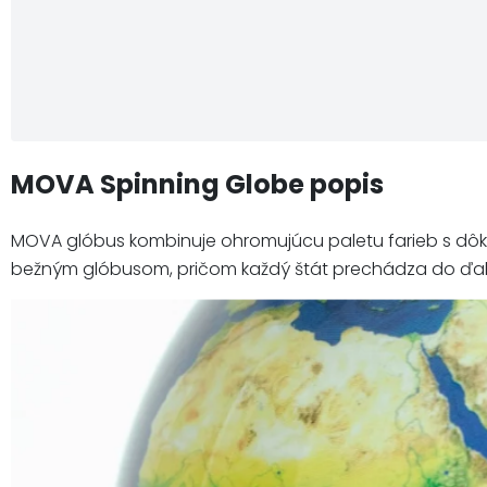
MOVA Spinning Globe popis
MOVA glóbus kombinuje ohromujúcu paletu farieb s dôkla
bežným glóbusom, pričom každý štát prechádza do ďalši