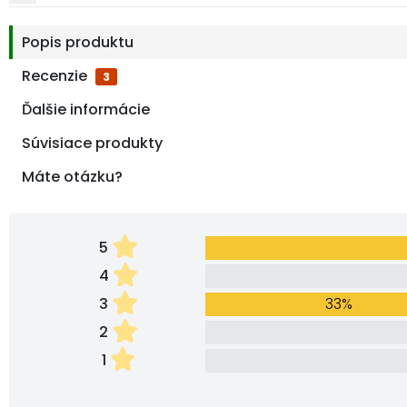
Popis produktu
Recenzie
3
Ďalšie informácie
Súvisiace produkty
Máte otázku?
5
4
3
33%
2
1