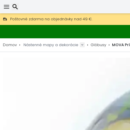
Poštovné zdarma na objednávky nad 49 €.
30 dní na vrátenie, 90 dní na drevené mapy a dekorácie.
Originálny výrobca máp a dekorácií.
Hľadať
Domov
Nástenné mapy a dekorácie
Glóbusy
MOVA Prí