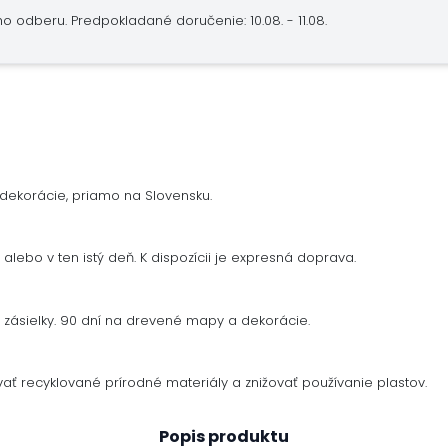
ho odberu.
Predpokladané doručenie: 10.08. - 11.08.
dekorácie, priamo na Slovensku.
alebo v ten istý deň. K dispozícii je expresná doprava.
zásielky. 90 dní na drevené mapy a dekorácie.
ať recyklované prírodné materiály a znižovať používanie plastov.
Popis produktu