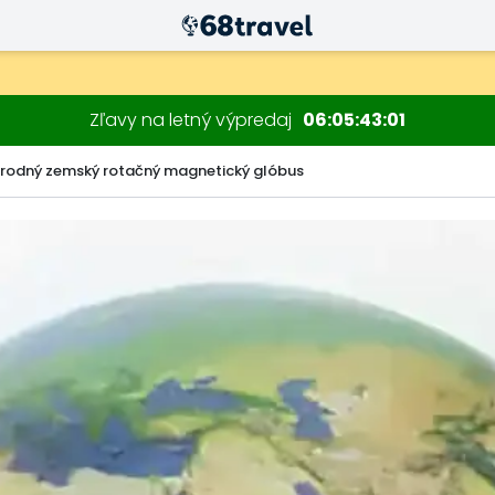
Zľavy na letný výpredaj
06
05
42
59
rodný zemský rotačný magnetický glóbus
Hľadať