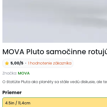
MOVA Pluto samočinne rotujú
5,00/5
1 hodnotenie zákazníka
Značka:
MOVA
O štatúte Pluta ako planéty sa stále vedú diskusie, ale 
Priemer
4.5in / 11,4cm