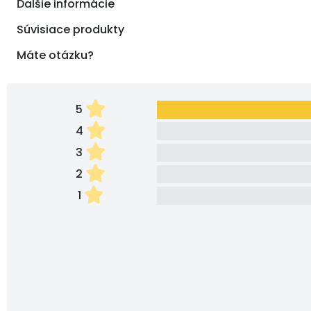
Ďalšie informácie
Súvisiace produkty
Máte otázku?
5
4
3
2
1