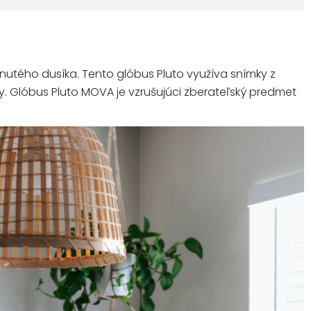
znutého dusíka. Tento glóbus Pluto využíva snímky z
éty. Glóbus Pluto MOVA je vzrušujúci zberateľský predmet