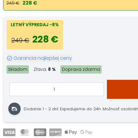
228 €
249 €
LETNÝ VÝPREDAJ
-8%
228 €
249 €
Garancia najlepšej ceny
Skladom
Zľava:
8 %
Doprava zdarma
Dodanie 1 - 2 dní.
Expedujeme do 24h.
Možnosť osobné