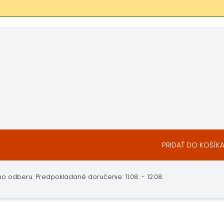
PRIDAŤ DO KOŠÍK
ho odberu.
Predpokladané doručenie: 11.08. - 12.08.