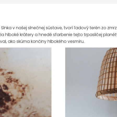
 Slnka v našej slnečnej sústave, tvorí ľadový terén zo zmr
žia hlboké krátery a hnedé sfarbenie tejto trpasličej plan
oval, ako skúma končiny hlbokého vesmíru.