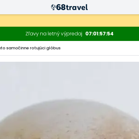
Zľavy na letný výpredaj
07
01
57
53
to samočinne rotujúci glóbus
Hľadať