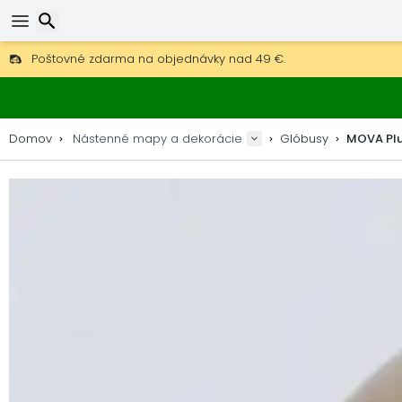
Poštovné zdarma na objednávky nad 49 €.
30 dní na vrátenie, 90 dní na drevené mapy a dekorácie.
Originálny výrobca máp a dekorácií.
Hľadať
Domov
Nástenné mapy a dekorácie
Glóbusy
MOVA Plu