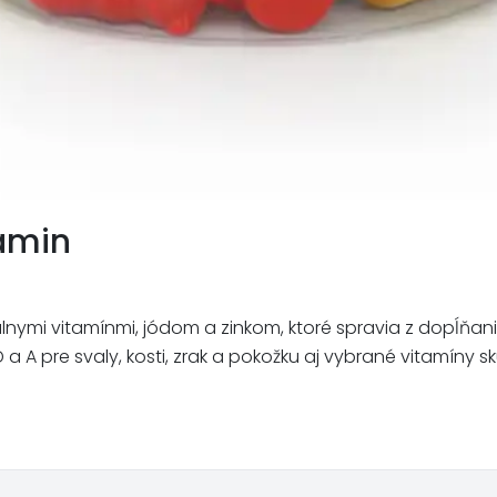
amin
mi vitamínmi, jódom a zinkom, ktoré spravia z dopĺňania mi
 A pre svaly, kosti, zrak a pokožku aj vybrané vitamíny sk