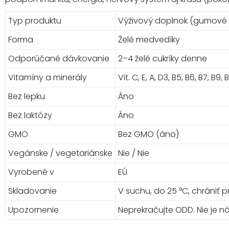
Typ produktu
Výživový doplnok (gumové 
Forma
Želé medvedíky
Odporúčané dávkovanie
2–4 želé cukríky denne
Vitamíny a minerály
Vit. C, E, A, D3, B5, B6, B7, B9,
Bez lepku
Áno
Bez laktózy
Áno
GMO
Bez GMO (áno)
Vegánske / vegetariánske
Nie / Nie
Vyrobené v
EÚ
Skladovanie
V suchu, do 25 °C, chrániť
Upozornenie
Neprekračujte ODD. Nie je 