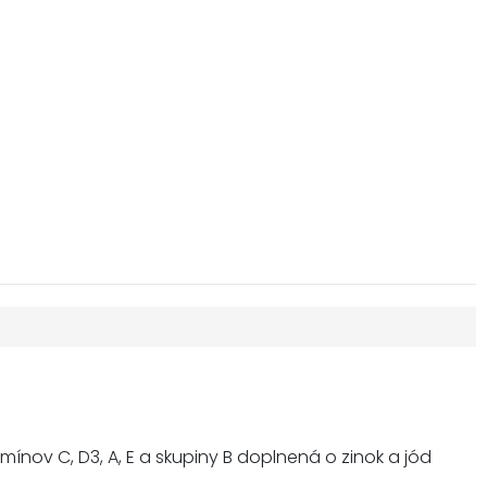
nov C, D3, A, E a skupiny B doplnená o zinok a jód