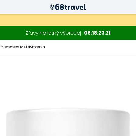
Zľavy na letný výpredaj
06
18
23
20
Yummies Multivitamin
Hľadať