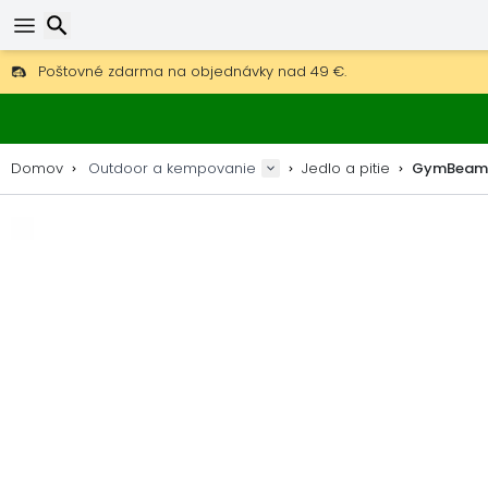
Poštovné zdarma na objednávky nad 49 €.
30 dní na vrátenie, 90 dní na drevené mapy a dekorácie.
Hľadať
Najlepšie ceny na outdoor vybavenie a doplnky.
Domov
Outdoor a kempovanie
Jedlo a pitie
GymBeam 