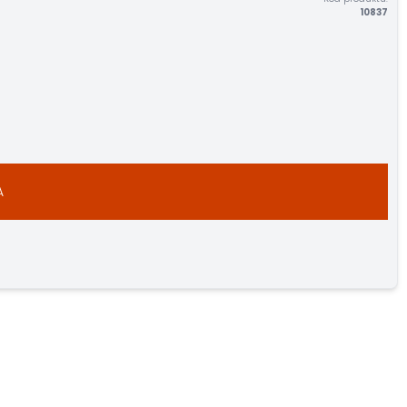
10837
A