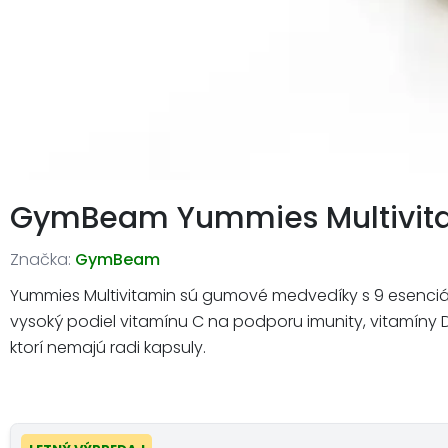
GymBeam Yummies Multivit
Značka:
GymBeam
Yummies Multivitamin sú gumové medvedíky s 9 esenciálny
vysoký podiel vitamínu C na podporu imunity, vitamíny D a
ktorí nemajú radi kapsuly.