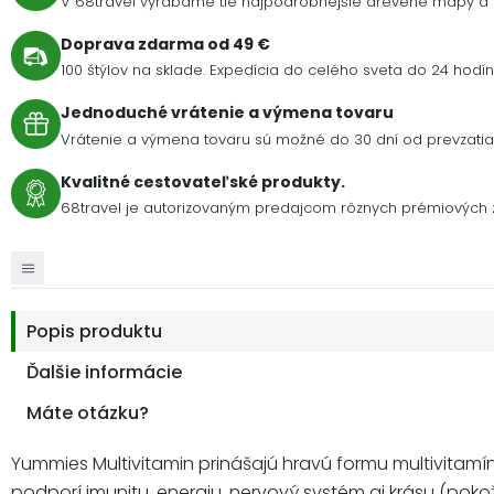
V 68travel vyrábame tie najpodrobnejšie drevené mapy a 
Doprava zdarma od 49 €
100 štýlov na sklade. Expedícia do celého sveta do 24 hodín 
Jednoduché vrátenie a výmena tovaru
Vrátenie a výmena tovaru sú možné do 30 dní od prevzatia 
Kvalitné cestovateľské produkty.
68travel je autorizovaným predajcom rôznych prémiových z
Popis produktu
Ďalšie informácie
Máte otázku?
Yummies Multivitamin prinášajú hravú formu multivitamí
podporí imunitu, energiu, nervový systém aj krásu (pokož