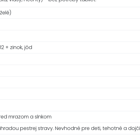
želé)
 B12 + zinok, jód
 pred mrazom a slnkom
náhradou pestrej stravy. Nevhodné pre deti, tehotné a do