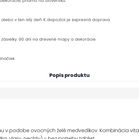
dekorácie, priamo na Slovensku.
alebo v ten istý deň. K dispozícii je expresná doprava.
zásielky. 90 dní na drevené mapy a dekorácie.
načiek.
Popis produktu
nu v podobe ovocných želé medvedíkov. Kombinácia vitamí
ka, vlasy, nechty) – bez potreby tabliet.