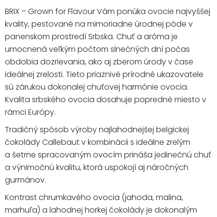
BRIX – Grown for Flavour Vám ponúka ovocie najvyššej
kvality, pestované na mimoriadne úrodnej pôde v
panenskom prostredí Srbska. Chuť a aróma je
umocnená veľkým počtom slnečných dní počas
obdobia dozrievania, ako aj zberom úrody v čase
ideálnej zrelosti. Tieto priaznivé prírodné ukazovatele
sú zárukou dokonalej chuťovej harmónie ovocia.
Kvalita srbského ovocia dosahuje popredné miesto v
rámci Európy.
Tradičný spôsob výroby najlahodnejšej belgickej
čokolády Callebaut v kombinácii s ideálne zrelým
a šetrne spracovaným ovocím prináša jedinečnú chuť
a výnimočnú kvalitu, ktorá uspokojí aj náročných
gurmánov.
Kontrast chrumkavého ovocia (jahoda, malina,
marhuľa) a lahodnej horkej čokolády je dokonalým