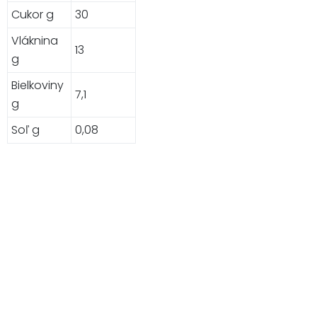
Cukor g
30
Vláknina
13
g
Bielkoviny
7,1
g
Soľ g
0,08