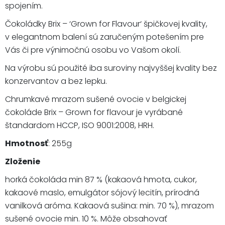
spojením.
Čokoládky Brix – ‘Grown for Flavour‘ špičkovej kvality,
v elegantnom balení sú zaručeným potešením pre
Vás či pre výnimočnú osobu vo Vašom okolí.
Na výrobu sú použité iba suroviny najvyššej kvality bez
konzervantov a bez lepku.
Chrumkavé mrazom sušené ovocie v belgickej
čokoláde Brix – Grown for flavour je vyrábané
štandardom HCCP, ISO 9001:2008, HRH.
Hmotnosť
: 255g
Zloženie
horká čokoláda min 87 % (kakaová hmota, cukor,
kakaové maslo, emulgátor sójový lecitín, prírodná
vanilková aróma. Kakaová sušina: min. 70 %), mrazom
sušené ovocie min. 10 %. Môže obsahovať