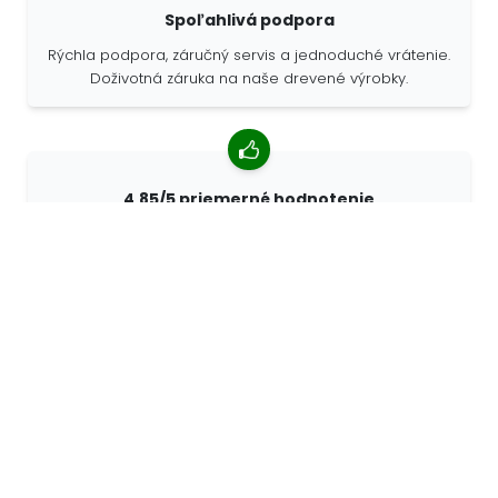
Spoľahlivá podpora
Rýchla podpora, záručný servis a jednoduché vrátenie.
Doživotná záruka na naše drevené výrobky.
4,85/5 priemerné hodnotenie
Viac ako 7400 recenzií od zákazníkov z celého sveta.
98% zákazníkov nás odporúča.
Personalizované objednávky
Spoločnosť 68travel je originálnym výrobcom, čo
znamená, že môžeme rýchlo vytvárať individuálne
objednávky podľa vašich prianí.