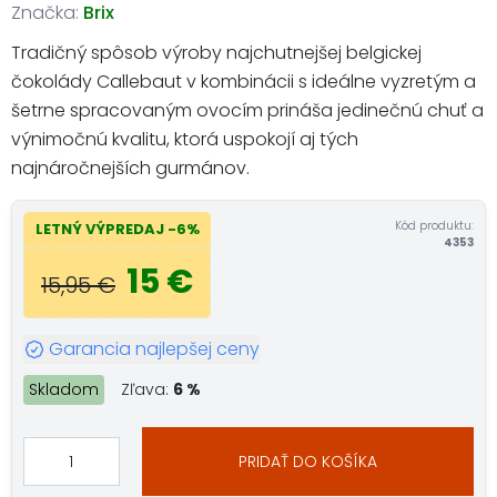
Značka:
Brix
Tradičný spôsob výroby najchutnejšej belgickej
čokolády Callebaut v kombinácii s ideálne vyzretým a
šetrne spracovaným ovocím prináša jedinečnú chuť a
výnimočnú kvalitu, ktorá uspokojí aj tých
najnáročnejších gurmánov.
Kód produktu:
LETNÝ VÝPREDAJ -6%
4353
15 €
15,95 €
Garancia najlepšej ceny
Skladom
Zľava:
6 %
PRIDAŤ DO KOŠÍKA