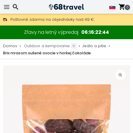
0
Poštovné zdarma na objednávky nad 49 €.
30 dní na vrátenie, 90 dní na drevené mapy a dekorácie.
Hľadať
Najlepšie ceny na outdoor vybavenie a doplnky.
Zľavy na letný výpredaj
06
16
22
44
Domov
Outdoor a kempovanie
Jedlo a pitie
Brix mrazom sušené ovocie v horkej čokoláde
Hľadať