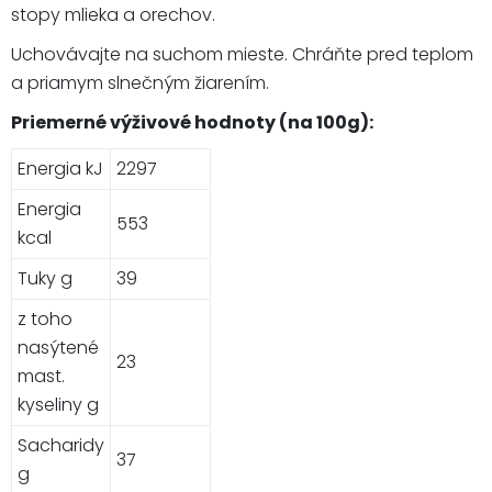
stopy mlieka a orechov.
Uchovávajte na suchom mieste. Chráňte pred teplom
a priamym slnečným žiarením.
Priemerné výživové hodnoty (na 100g):
Energia kJ
2297
Energia
553
kcal
Tuky g
39
z toho
nasýtené
23
mast.
kyseliny g
Sacharidy
37
g